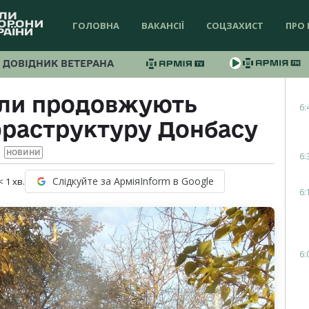
ГОЛОВНА
ВАКАНСІЇ
СОЦЗАХИСТ
ПРО 
ДОВІДНИК ВЕТЕРАНА
или продовжують
6:
фраструктуру Донбасу
НОВИНИ
6:
Слідкуйте за АрміяInform в Google
< 1
хв.
6:
6: