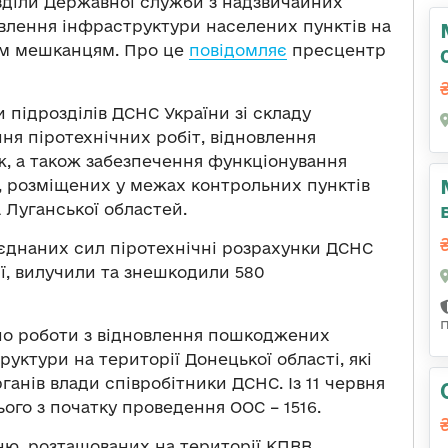
озділи Державної служби з надзвичайних
овлення інфраструктури населених пунктів на
им мешканцям. Про це
повідомляє
пресцентр
би підрозділів ДСНС України зі складу
ня піротехнічних робіт, відновлення
, а також забезпечення функціонування
, розміщених у межах контрольних пунктів
а Луганської областей.
єднаних сил піротехнічні розрахунки ДСНС
ї, вилучили та знешкодили 580
ено роботи з відновлення пошкоджених
руктури на території Донецької області, які
анів влади співробітники ДСНС. Із 11 червня
ього з початку проведення ООС – 1516.
ю, розташованих на території КПВВ,