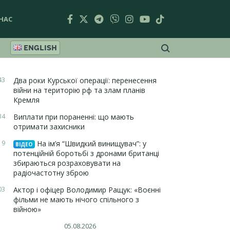
НАС
ENGLISH
43
Два роки Курської операції: перенесення
війни на територію рф та злам планів
Кремля
34
Виплати при пораненні: що мають
отримати захисники
19
На ім’я “Швидкий винищувач”: у
ВІДЕО
потенційній боротьбі з дронами британці
збираються розраховувати на
радіочастотну зброю
03
Актор і офіцер Володимир Ращук: «Воєнні
фільми не мають нічого спільного з
війною»
05.08.2026