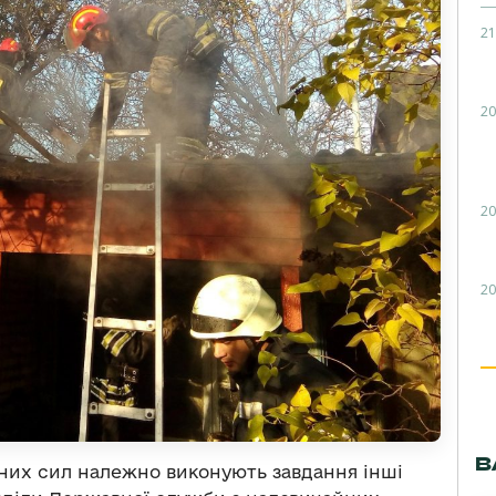
21
20
20
20
В
аних сил належно виконують завдання інші