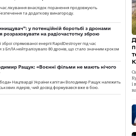
д час лікування внаслідок поранення продовжують
езпечення та додаткову винагороду.
инищувач”: у потенційній боротьбі з дронами
я розраховувати на радіочастотну зброю
Д
зброї спрямованої енергії RapidDestroyer під час
п
 з БпЛА нейтралізувало 80 дронів, що стало значним кроком
т
К
одимир Ращук: «Воєнні фільми не мають нічого
С
»
К
бода» Нацгвардії України капітан Володимир Ращук належить
і 
ськових лідерів, чий досвід формувався вже в бою.
н