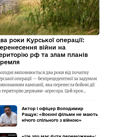
ва роки Курської операції:
еренесення війни на
ериторію рф та злам планів
ремля
ьогодні виповнюється два роки від початку
урської операції — безпрецедентної за задумом
виконанням кампанії, яка перенесла бойові дії
а територію держави-агресора. Цей крок…
Актор і офіцер Володимир
Ращук: «Воєнні фільми не мають
нічого спільного з війною»
«Це зло має бути переможене»: