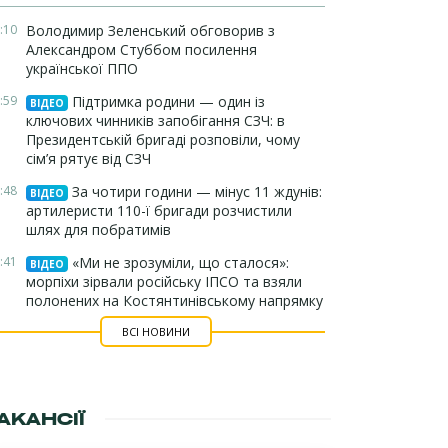
:10
Володимир Зеленський обговорив з
Александром Стуббом посилення
української ППО
:59
Підтримка родини — один із
ВІДЕО
ключових чинників запобігання СЗЧ: в
Президентській бригаді розповіли, чому
сім’я рятує від СЗЧ
:48
За чотири години — мінус 11 ждунів:
ВІДЕО
артилеристи 110-ї бригади розчистили
шлях для побратимів
:41
«Ми не зрозуміли, що сталося»:
ВІДЕО
морпіхи зірвали російську ІПСО та взяли
полонених на Костянтинівському напрямку
ВСІ НОВИНИ
АКАНСІЇ