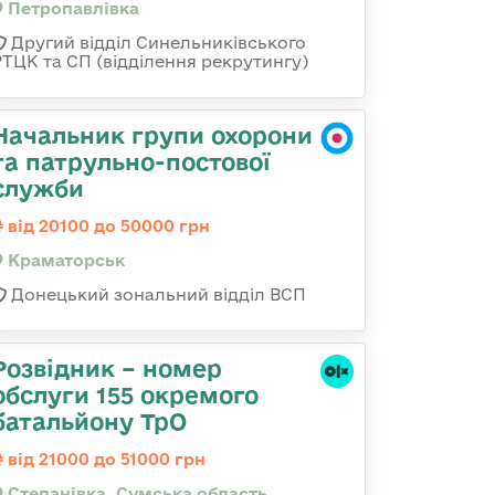
Петропавлівка
Другий відділ Синельниківського
РТЦК та СП (відділення рекрутингу)
Начальник групи охорони
та патрульно-постової
служби
від 20100 до 50000 грн
Краматорськ
Донецький зональний відділ ВСП
Розвідник – номер
обслуги 155 окремого
батальйону ТрО
від 21000 до 51000 грн
Степанівка, Сумська область