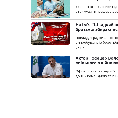
Українські захисники пі
отримувати грошове заб
На ім’я “Швидкий в
британці збираютьс
Приладдя радіочастотної 
випробувань із боротьби
у праг
Актор і офіцер Вол
спільного з війною
Офіцер батальйону «Сво
до тих командирів та вій