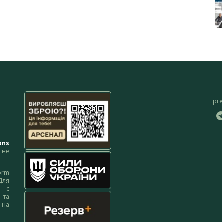
pr
ons
не
orm
Для
м є
 та
 на