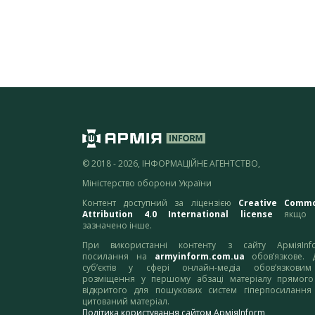
© 2018 - 2026, ІНФОРМАЦІЙНЕ АГЕНТСТВО,
Міністерство оборони України
Контент доступний за ліцензією
Creative Comm
Attribution 4.0 International license
якщо 
зазначено інше.
При використанні контенту з сайту АрміяInf
посилання на
armyinform.com.ua
обов’язкове. 
суб’єктів у сфері онлайн-медіа обов’язкови
розміщення у першому абзаці матеріалу прямого
відкритого для пошукових систем гіперпосилання
цитований матеріал.
Політика користування сайтом АрміяInform