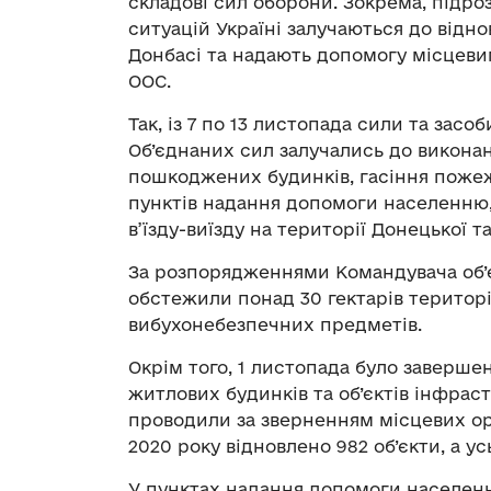
складові сил оборони. Зокрема, підр
ситуацій Україні залучаються до відн
Донбасі та надають допомогу місцев
ООС.
Так, із 7 по 13 листопада сили та засо
Об’єднаних сил залучались до виконан
пошкоджених будинків, гасіння пожеж
пунктів надання допомоги населенню
в’їзду-виїзду на території Донецької т
За розпорядженнями Командувача об’
обстежили понад 30 гектарів територі
вибухонебезпечних предметів.
Окрім того, 1 листопада було заверш
житлових будинків та об’єктів інфраст
проводили за зверненням місцевих орг
2020 року відновлено 982 об’єкти, а ус
У пунктах надання допомоги населенн