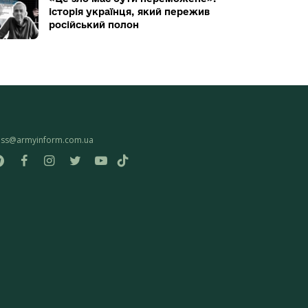
історія українця, який пережив
російський полон
ess@armyinform.com.ua