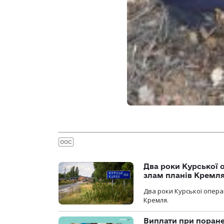
ООС
Два роки Курської о
злам планів Кремл
Два роки Курської опера
Кремля.
Виплати при поране