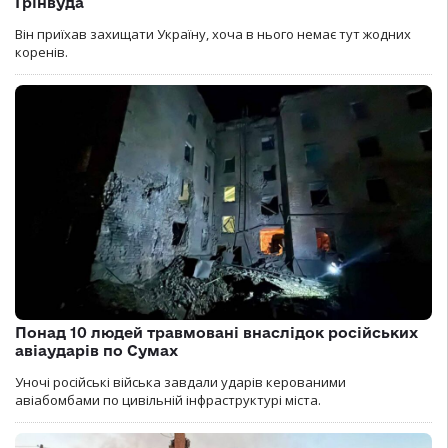
Грінвуда
Він приїхав захищати Україну, хоча в нього немає тут жодних
коренів.
Понад 10 людей травмовані внаслідок російських
авіаударів по Сумах
Уночі російські війська завдали ударів керованими
авіабомбами по цивільній інфраструктурі міста.