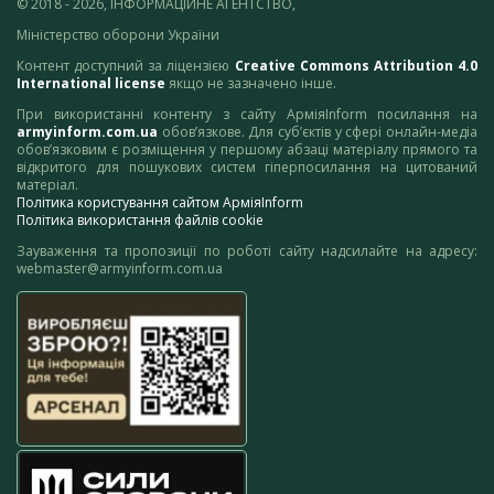
© 2018 - 2026, ІНФОРМАЦІЙНЕ АГЕНТСТВО,
Міністерство оборони України
Контент доступний за ліцензією
Creative Commons Attribution 4.0
International license
якщо не зазначено інше.
При використанні контенту з сайту АрміяInform посилання на
armyinform.com.ua
обов’язкове. Для суб’єктів у сфері онлайн-медіа
обов’язковим є розміщення у першому абзаці матеріалу прямого та
відкритого для пошукових систем гіперпосилання на цитований
матеріал.
Політика користування сайтом АрміяInform
Політика використання файлів cookie
Зауваження та пропозиції по роботі сайту надсилайте на адресу:
webmaster@armyinform.com.ua