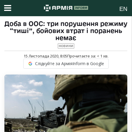
EN
Доба в ООС: три порушення режиму
“тиші”, бойових втрат і поранень
немає
НОВИНИ
15 Листопада 2020, 8:05
Прочитаєте за:
< 1
хв.
Слідкуйте за АрміяInform в Google