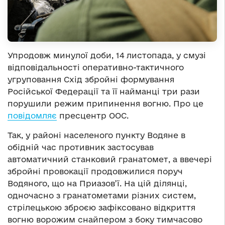
Упродовж минулої доби, 14 листопада, у смузі
відповідальності оперативно-тактичного
угруповання Схід збройні формування
Російської Федерації та її найманці три рази
порушили режим припинення вогню. Про це
повідомляє
пресцентр ООС.
Так, у районі населеного пункту Водяне в
обідній час противник застосував
автоматичний станковий гранатомет, а ввечері
збройні провокації продовжилися поруч
Водяного, що на Приазов’ї. На цій ділянці,
одночасно з гранатометами різних систем,
стрілецькою зброєю зафіксовано відкриття
вогню ворожим снайпером з боку тимчасово