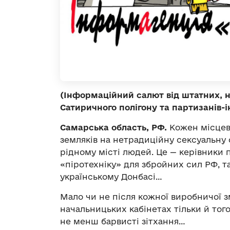
(Інформаційний салют від штатних, н
Сатиричного полігону та партизанів-і
Самарська область, РФ.
Кожен місцеви
земляків на нетрадиційну сексуальну 
рідному місті людей. Це — керівники 
«піротехніку» для збройних сил РФ, та
українському Донбасі…
Мало чи не після кожної виробничої з
начальницьких кабінетах тільки й того
не менш барвисті зітхання…