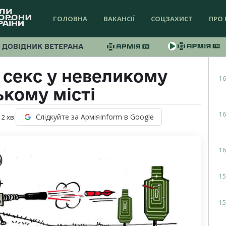
ГОЛОВНА
ВАКАНСІЇ
СОЦЗАХИСТ
ПРО 
ДОВІДНИК ВЕТЕРАНА
 секс у невеликому
16
ькому місті
16
Слідкуйте за АрміяInform в Google
:
2
хв.
16
15
15