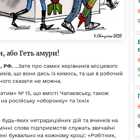
 або Геть амури!
, РФ.
…Зате про самих керівників місцевого
ків, що вони десь із кимось, та ще в робочий
бного сказати не можна.
ратим» № 15, що вмісті Чапаєвську, також
на російську «оборонку» та їхніх
будь-яких нетрадиційних дій та вчинків на
мінні слова підприємстві служать звичайні
ені буквально на кожному кроці: «Робітник,