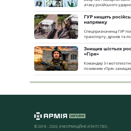
атаку російського ударн
ГУР нищать російськ
напрямку
Спецпризначенці ГУР пок
транспорту, дронів та ло
Знищив шістьох росі
«Гіря»
Командир 3-ї мотопіхотно
позивним «Гіря» захищає
© 2018 - 2026, ІНФОРМАЦІЙНЕ АГЕНТСТВО,