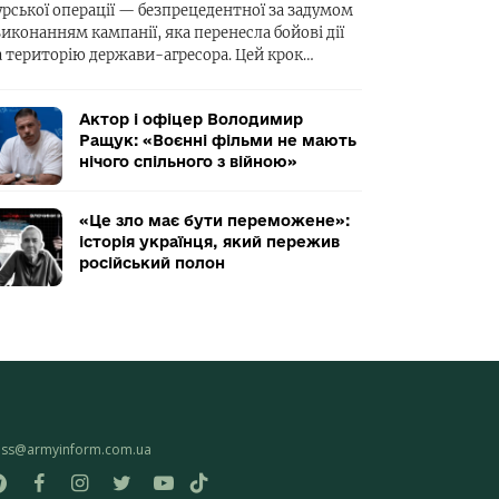
урської операції — безпрецедентної за задумом
виконанням кампанії, яка перенесла бойові дії
а територію держави-агресора. Цей крок…
Актор і офіцер Володимир
Ращук: «Воєнні фільми не мають
нічого спільного з війною»
«Це зло має бути переможене»:
історія українця, який пережив
російський полон
ess@armyinform.com.ua