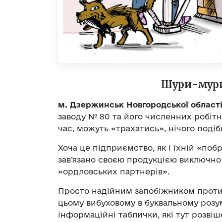
Шури-мури,
м. Дзержинськ Новгородської області
заводу № 80 та його численних робітни
час, можуть «трахатись», нічого поді
Хоча це підприємство, як і їхній «поб
зав’язано своєю продукцією виключно 
«ордловських партнерів».
Просто надійним запобіжником проти 
цьому вибуховому в буквальному розу
інформаційні таблички, які тут розвіш