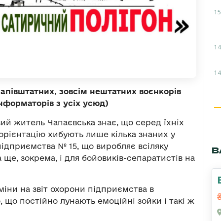
15
14
14
апівштатних, зовсім нештатних воєнкорів
нформаторів з усіх усюд)
й житель Чапаєвська знає, що серед їхніх
орієнтацію хибують лише кілька знаних у
підприємства № 15, що виробляє всіляку
В
 ще, зокрема, і для бойовиків-сепаратистів на
міни на звіт охорони підприємства в
, що постійно лунають емоційні зойки і такі ж