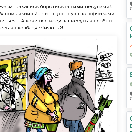
вже затрахались боротись із тими несунами!..
банник якийсь!.. Чи не до трусів із ліфчиками
ться… А вони все несуть і несуть на собі ті
есь на ковбасу міняють?!