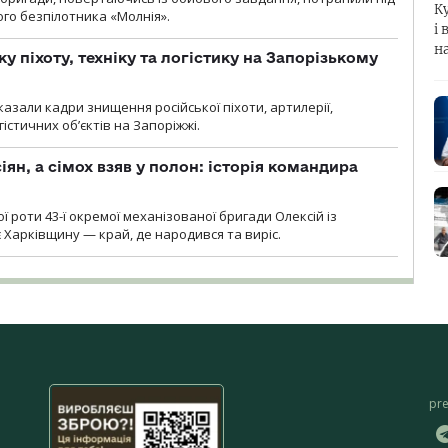
К
ого безпілотника «Молнія».
і 
н
у піхоту, техніку та логістику на Запорізькому
азали кадри знищення російської піхоти, артилерії,
гістичних об’єктів на Запоріжжі.
ян, а сімох взяв у полон: історія командира
ї роти 43-ї окремої механізованої бригади Олексій із
 Харківщину — край, де народився та виріс.
pr