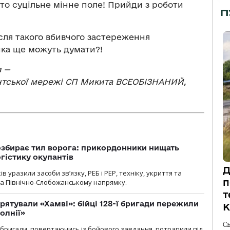
 то суцільне мінне поле! Прийди з роботи
П
сля такого вбивчого застереження
нка ще можуть думати?!
в —
нтської мережі СП Микита ВСЕОБІЗНАНИЙ,
озбирає тил ворога: прикордонники нищать
огістику окупантів
Д
 уразили засоби зв’язку, РЕБ і РЕР, техніку, укриття та
п
на Північно-Слобожанському напрямку.
т
рятували «Хамві»: бійці 128-ї бригади пережили
К
олнії»
С
ї бригади, повертаючись із бойового завдання, потрапили під