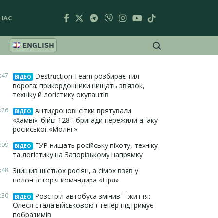
НАС
ENGLISH
:47
Destruction Team розбирає тил
ВІДЕО
ворога: прикордонники нищать зв’язок,
техніку й логістику окупантів
:26
Антидронові сітки врятували
ВІДЕО
«Хамві»: бійці 128-ї бригади пережили атаку
російської «Молнії»
:09
ГУР нищать російську піхоту, техніку
ВІДЕО
та логістику на Запорізькому напрямку
:48
Знищив шістьох росіян, а сімох взяв у
полон: історія командира «Гіря»
:30
Розстріл автобуса змінив її життя:
ВІДЕО
Олеся стала військовою і тепер підтримує
побратимів