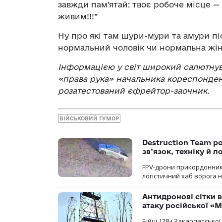
завжди пам’ятай: твоє робоче місце —
живим!!!”
Ну про які там шури-мури та амури пі
нормальний чоловік чи нормальна жі
Інформацією у світ широкий салютну
«права рука»
начальника кореспонде
розатестований єфрейтор-заочник.
ВІЙСЬКОВИЙ ГУМОР
Destruction Team р
зв’язок, техніку й л
FPV-дрони прикордонників
логістичний хаб ворога 
Антидронові сітки в
атаку російської «М
Бійці 128-ї Закарпатсько