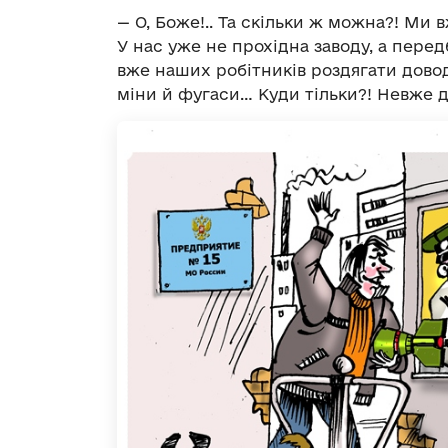
— О, Боже!.. Та скільки ж можна?! Ми 
У нас уже не прохідна заводу, а перед
вже наших робітників роздягати доводи
міни й фугаси… Куди тільки?! Невже д