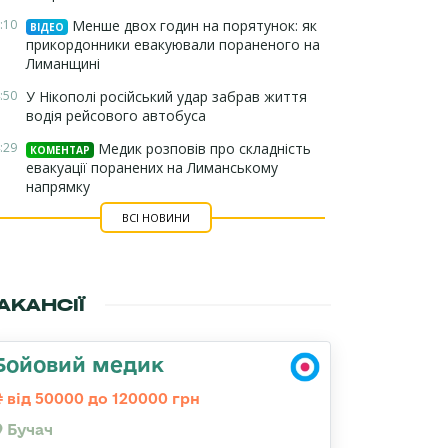
:10
Менше двох годин на порятунок: як
ВІДЕО
прикордонники евакуювали пораненого на
Лиманщині
:50
У Нікополі російський удар забрав життя
водія рейсового автобуса
:29
Медик розповів про складність
КОМЕНТАР
евакуації поранених на Лиманському
напрямку
ВСІ НОВИНИ
АКАНСІЇ
Бойовий медик
від 50000 до 120000 грн
Бучач