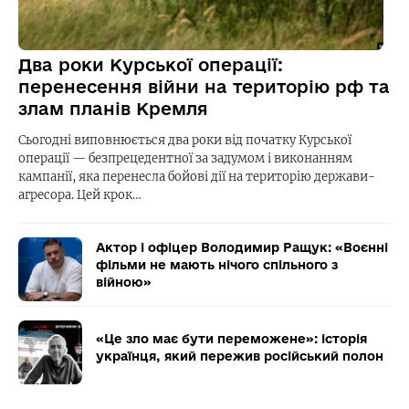
Два роки Курської операції:
перенесення війни на територію рф та
злам планів Кремля
Сьогодні виповнюється два роки від початку Курської
операції — безпрецедентної за задумом і виконанням
кампанії, яка перенесла бойові дії на територію держави-
агресора. Цей крок…
Актор і офіцер Володимир Ращук: «Воєнні
фільми не мають нічого спільного з
війною»
«Це зло має бути переможене»: історія
українця, який пережив російський полон