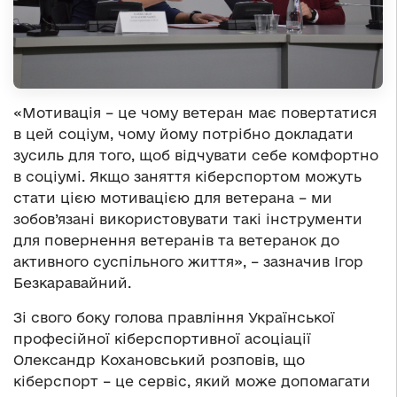
«Мотивація – це чому ветеран має повертатися
в цей соціум, чому йому потрібно докладати
зусиль для того, щоб відчувати себе комфортно
в соціумі. Якщо заняття кіберспортом можуть
стати цією мотивацією для ветерана – ми
зобов’язані використовувати такі інструменти
для повернення ветеранів та ветеранок до
активного суспільного життя», – зазначив Ігор
Безкаравайний.
Зі свого боку голова правління Української
п
рофесійної
к
іберспортивної
а
соціації
Олександр Кохановський розповів, що
кіберспорт – це сервіс, який може допомагати