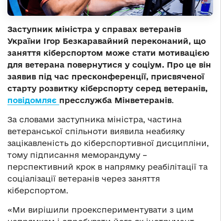
Заступник міністра у справах ветеранів
України Ігор Безкаравайний переконаний, що
заняття кіберспортом може стати мотивацією
для ветерана повернутися у соціум.
Про це він
заявив під час пресконференції, присвяченої
старту розвитку кіберспорту серед ветеранів
,
повідомляє
пресслужба Мінветеранів
.
За словами заступника міністра, частина
ветеранської спільноти виявила неабияку
зацікавленість до кіберспортивної дисципліни,
тому підписання меморандуму –
перспективний крок в напрямку реабілітації та
соціалізації ветеранів через заняття
кіберспортом.
«Ми вирішили проекспериментувати з цим