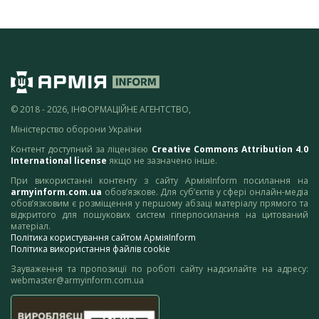
© 2018 - 2026, ІНФОРМАЦІЙНЕ АГЕНТСТВО,
Міністерство оборони України
Контент доступний за ліцензією
Creative Commons Attribution 4.0
International license
якщо не зазначено інше.
При використанні контенту з сайту АрміяInform посилання на
armyinform.com.ua
обов’язкове. Для суб’єктів у сфері онлайн-медіа
обов’язковим є розміщення у першому абзаці матеріалу прямого та
відкритого для пошукових систем гіперпосилання на цитований
матеріал.
Політика користування сайтом АрміяInform
Політика використання файлів cookie
Зауваження та пропозиції по роботі сайту надсилайте на адресу:
webmaster@armyinform.com.ua