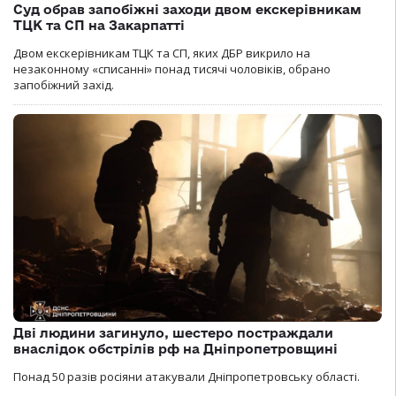
Суд обрав запобіжні заходи двом екскерівникам
ТЦК та СП на Закарпатті
Двом екскерівникам ТЦК та СП, яких ДБР викрило на
незаконному «списанні» понад тисячі чоловіків, обрано
запобіжний захід.
Дві людини загинуло, шестеро постраждали
внаслідок обстрілів рф на Дніпропетровщині
Понад 50 разів росіяни атакували Дніпропетровську області.