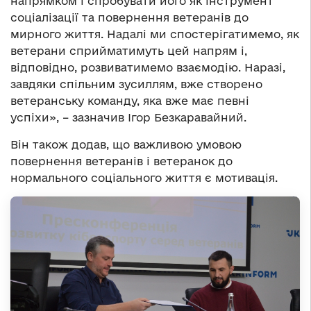
напрямком і спробувати його як інструмент
соціалізації та повернення ветеранів до
мирного життя. Надалі ми спостерігатимемо, як
ветерани сприйматимуть цей напрям і,
відповідно, розвиватимемо взаємодію. Наразі,
завдяки спільним зусиллям, вже створено
ветеранську команду, яка вже має певні
успіхи», – зазначив Ігор Безкаравайний.
Він також додав, що важливою умовою
повернення ветеранів
і
ветеранок до
нормального соціального життя є мотивація.