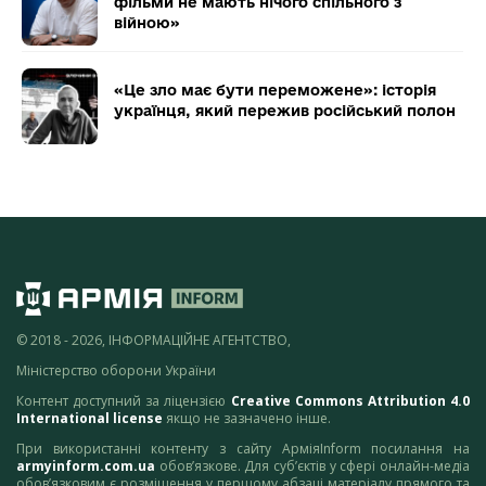
фільми не мають нічого спільного з
війною»
«Це зло має бути переможене»: історія
українця, який пережив російський полон
© 2018 - 2026, ІНФОРМАЦІЙНЕ АГЕНТСТВО,
Міністерство оборони України
Контент доступний за ліцензією
Creative Commons Attribution 4.0
International license
якщо не зазначено інше.
При використанні контенту з сайту АрміяInform посилання на
armyinform.com.ua
обов’язкове. Для суб’єктів у сфері онлайн-медіа
обов’язковим є розміщення у першому абзаці матеріалу прямого та