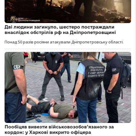
Дві людини загинуло, шестеро постраждали
внаслідок обстрілів рф на Дніпропетровщині
Понад 50 разів росіяни атакували Дніпропетровську області.
Пообіцяв вивезти військовозобов’язаного за
кордон: у Харкові викрито офіцера