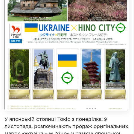
У японській столиці Токіо з понеділка, 9
листопада, розпочинають продаж оригінальних
марок «Україна – м. Хіно» у рамках японської