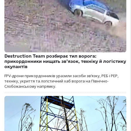
Destruction Team розбирає тил ворога:
прикордонники нищать зв’язок, техніку й логістику
окупантів
FPV-дрони прикордонників уразили засоби зв’язку, РЕБ і РЕР,
техніку, укриття та логістичний хаб ворога на Північно-
Слобожанському напрямку.