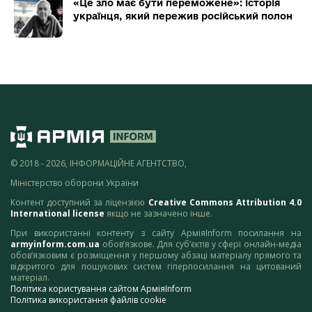
«Це зло має бути переможене»: історія
українця, який пережив російський полон
© 2018 - 2026, ІНФОРМАЦІЙНЕ АГЕНТСТВО,
Міністерство оборони України
Контент доступний за ліцензією
Creative Commons Attribution 4.0
International license
якщо не зазначено інше.
При використанні контенту з сайту АрміяInform посилання на
armyinform.com.ua
обов’язкове. Для суб’єктів у сфері онлайн-медіа
обов’язковим є розміщення у першому абзаці матеріалу прямого та
відкритого для пошукових систем гіперпосилання на цитований
матеріал.
Політика користування сайтом АрміяInform
Політика використання файлів cookie