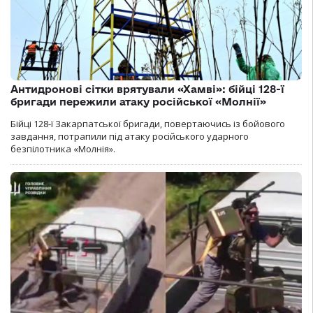
Антидронові сітки врятували «Хамві»: бійці 128-ї
бригади пережили атаку російської «Молнії»
Бійці 128-ї Закарпатської бригади, повертаючись із бойового
завдання, потрапили під атаку російського ударного
безпілотника «Молнія».