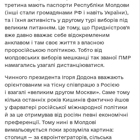
третина мають паспорти Республіки Молдови
(інші стали громадянами РФ і навіть України),
та і їхня активність у другому турі виборів під
великим питанням. Це тому, що Придністров’я
вже давно вважає себе відокремленим
анклавом і там своє життя з власною
проросійською політикою. Тобто від
молдовських виборів мешканці так званої ПМР
намагались узагалі дистанціюватися.
Чинного президента Ігоря Додона вважають
орієнтованим на тісну співпрацю з Росією
і взагалі «великим другом Москви». Саме тому
кілька останніх років Кишинів фактично йшов
у фарватері російської міжнародної політики
й за це отримував від росіян певні економічні
преференції. Тому нині в Молдові
вимальовується поки зрозуміла картина:
столиця — за євроінтеграторів, сільська