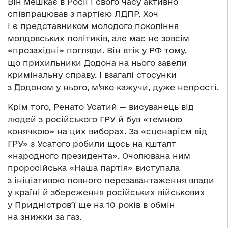
Він мешкає в Росії і свого часу активно
співпрацював з партією ЛДПР. Хоч
і є представником молодого покоління
молдовських політиків, але має не зовсім
«прозахідні» погляди. Він втік у РФ тому,
що прихильники Додона на нього завели
кримінальну справу. І взагалі стосунки
з Додоном у нього, м’яко кажучи, дуже непрості.
Крім того, Ренато Усатий — висуванець від
людей з російського ГРУ й був «темною
конячкою» на цих виборах. За «сценарієм від
ГРУ» з Усатого робили щось на кшталт
«народного президента». Очолювана ним
проросійська «Наша партія» виступала
з ініціативою повного перезавантаження влади
у країні й збереження російських військових
у Придністров’ї ще на 10 років в обмін
на знижки за газ.