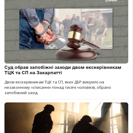
Суд обрав запобіжні заходи двом екскерівникам
ТЦК та СП на Закарпатті
Двом екскерівникам ТЦК та СП, яких ДБР викрило на
незаконному «списанні» понад тисячі чоловіків, обрано
запобіжний захід.