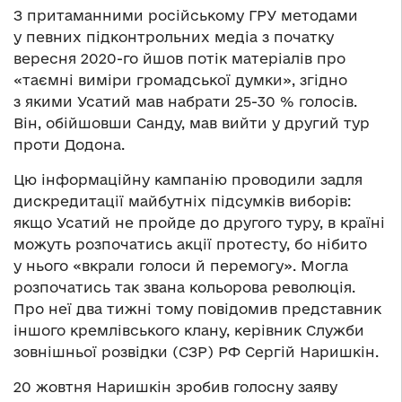
З притаманними російському ГРУ методами
у певних підконтрольних медіа з початку
вересня 2020-го йшов потік матеріалів про
«таємні виміри громадської думки», згідно
з якими Усатий мав набрати 25-30 % голосів.
Він, обійшовши Санду, мав вийти у другий тур
проти Додона.
Цю інформаційну кампанію проводили задля
дискредитації майбутніх підсумків виборів:
якщо Усатий не пройде до другого туру, в країні
можуть розпочатись акції протесту, бо нібито
у нього «вкрали голоси й перемогу». Могла
розпочатись так звана кольорова революція.
Про неї два тижні тому повідомив представник
іншого кремлівського клану, керівник Служби
зовнішньої розвідки (СЗР) РФ Сергій Наришкін.
20 жовтня Наришкін зробив голосну заяву