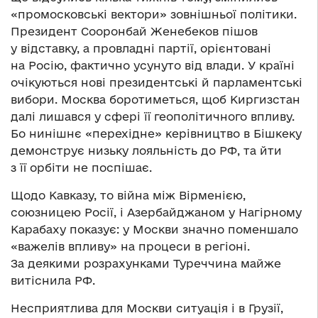
«промосковські вектори» зовнішньої політики.
Президент Сооронбай Женебеков пішов
у відставку, а провладні партії, орієнтовані
на Росію, фактично усунуто від влади. У країні
очікуються нові президентські й парламентські
вибори. Москва боротиметься, щоб Киргизстан
далі лишався у сфері її геополітичного впливу.
Бо нинішнє «перехідне» керівництво в Бішкеку
демонструє низьку лояльність до РФ, та йти
з її орбіти не поспішає.
Щодо Кавказу, то війна між Вірменією,
союзницею Росії, і Азербайджаном у Нагірному
Карабаху показує: у Москви значно поменшало
«важелів впливу» на процеси в регіоні.
За деякими розрахунками Туреччина майже
витіснила РФ.
Несприятлива для Москви ситуація і в Грузії,