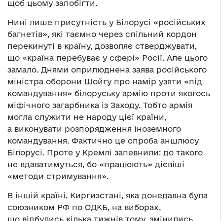
щоб цьому запобігти.
Нині лише присутність у Білорусі «російських
багнетів», які таємно через спільний кордон
перекинуті в країну, дозволяє стверджувати,
що «країна перебуває у сфері» Росії. Але цього
замало. Днями оприлюднена заява російського
міністра оборони Шойгу про намір узяти «під
командування» білоруську армію проти якогось
міфічного загарбника із Заходу. Тобто армія
могла служити не народу цієї країни,
а виконувати розпорядження іноземного
командування. Фактично це спроба аншлюсу
Білорусі. Проте у Кремлі запевнили: до такого
не вдаватимуться, бо «працюють» дієвіші
«методи стримування».
В іншій країні, Киргизстані, яка донедавна була
союзником РФ по ОДКБ, на виборах,
що відбулись кілька тижнів тому, змінились