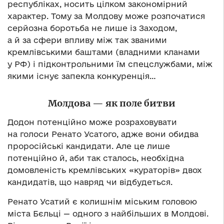
республіках, носить цілком закономірний
характер. Тому за Молдову може розпочатися
серйозна боротьба не лише із Заходом,
а й за сфери впливу між так званими
кремлівськими баштами (владними кланами
у РФ) і підконтрольними їм спецслужбами, між
якими існує запекла конкуренція…
Молдова — як поле битви
Додон потенційно може розраховувати
на голоси Ренато Усатого, адже вони обидва
проросійські кандидати. Але це лише
потенційно й, аби так сталось, необхідна
домовленість кремлівських «кураторів» двох
кандидатів, що навряд чи відбудеться.
Ренато Усатий є колишнім міським головою
міста Бєльці — одного з найбільших в Молдові.