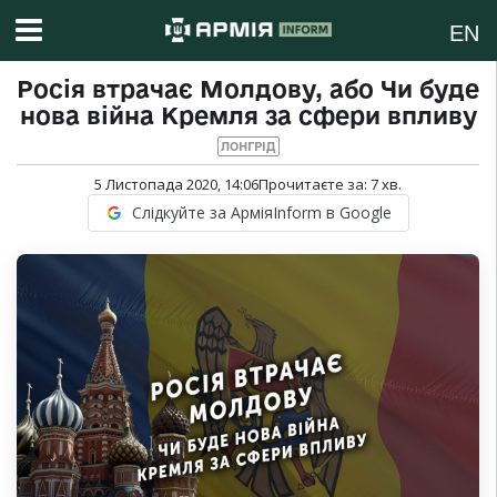
EN
Росія втрачає Молдову, або Чи буде
нова війна Кремля за сфери впливу
ЛОНГРІД
5 Листопада 2020, 14:06
Прочитаєте за:
7
хв.
Слідкуйте за АрміяInform в Google