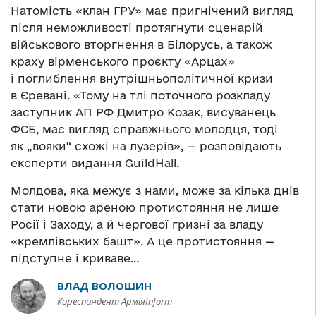
Натомість «клан ГРУ» має пригнічений вигляд
після неможливості протягнути сценарій
військового вторгнення в Білорусь, а також
краху вірменського проєкту «Арцах»
і поглиблення внутрішньополітичної кризи
в Єревані. «Тому на тлі поточного розкладу
заступник АП РФ Дмитро Козак, висуванець
ФСБ, має вигляд справжнього молодця, тоді
як „вояки“ схожі на лузерів», — розповідають
експерти видання GuildHall.
Молдова, яка межує з нами, може за кілька днів
стати новою ареною протистояння не лише
Росії і Заходу, а й чергової гризні за владу
«кремлівських башт». А це протистояння —
підступне і криваве…
ВЛАД ВОЛОШИН
Кореспондент АрміяInform