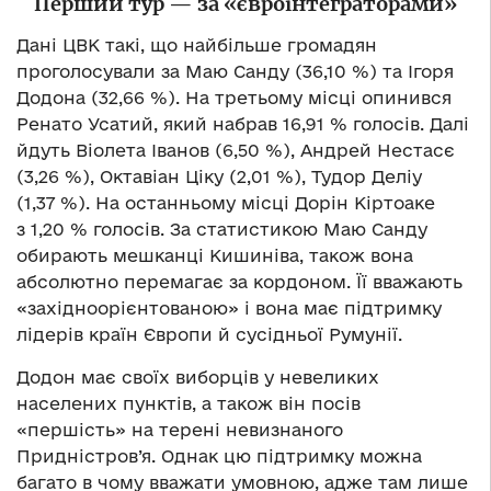
Перший тур — за «євроінтеграторами»
Дані ЦВК такі, що найбільше громадян
проголосували за Маю Санду (36,10 %) та Ігоря
Додона (32,66 %). На третьому місці опинився
Ренато Усатий, який набрав 16,91 % голосів. Далі
йдуть Віолета Іванов (6,50 %), Андрей Нестасє
(3,26 %), Октавіан Ціку (2,01 %), Тудор Деліу
(1,37 %). На останньому місці Дорін Кіртоаке
з 1,20 % голосів. За статистикою Маю Санду
обирають мешканці Кишиніва, також вона
абсолютно перемагає за кордоном. Її вважають
«західноорієнтованою» і вона має підтримку
лідерів країн Європи й сусідньої Румунії.
Додон має своїх виборців у невеликих
населених пунктів, а також він посів
«першість» на терені невизнаного
Придністров’я. Однак цю підтримку можна
багато в чому вважати умовною, адже там лише