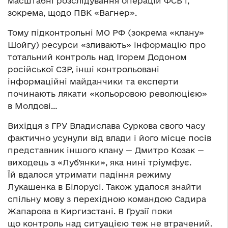
масштабні розслідування операцій ФСБ і,
зокрема, щодо ПВК «Вагнер».
Тому підконтрольні МО РФ (зокрема «клану»
Шойгу) ресурси «зливають» інформацію про
тотальний контроль над Ігорем Додоном
російської СЗР, інші контрольовані
інформаційні майданчики та експерти
починають лякати «кольоровою революцією»
в Молдові…
Вихідця з ГРУ Владислава Суркова свого часу
фактично усунули від влади і його місце посів
представник іншого клану — Дмитро Козак —
виходець з «Луб’янки», яка нині тріумфує.
Їй вдалося утримати падіння режиму
Лукашенка в Білорусі. Також удалося знайти
спільну мову з перехідною командою Садира
Жапарова в Киргизстані. В Грузії поки
що контроль над ситуацією теж не втрачений.