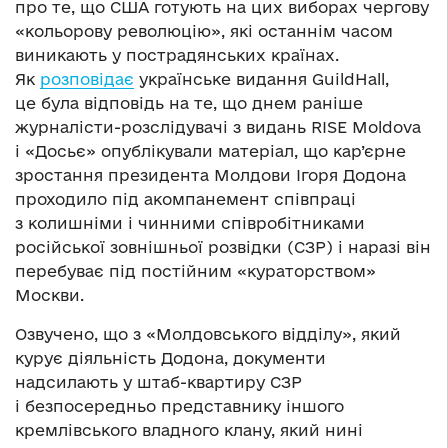
про те, що США готують на цих виборах чергову
«кольорову революцію», які останнім часом
виникають у пострадянських країнах.
Як
розповідає
українське видання GuildHall,
це була відповідь на те, що днем раніше
журналісти-розслідувачі з видань RISE Moldova
і «Досьє» опублікували матеріал, що кар’єрне
зростання президента Молдови Ігоря Додона
проходило під акомпанемент співпраці
з колишніми і чинними співробітниками
російської зовнішньої розвідки (СЗР) і наразі він
перебуває під постійним «кураторством»
Москви.
Озвучено, що з «Молдовського відділу», який
курує діяльність Додона, документи
надсилають у штаб-квартиру СЗР
і безпосередньо представнику іншого
кремлівського владного клану, який нині