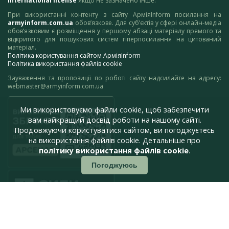
International license
якщо не зазначено інше.
При використанні контенту з сайту АрміяInform посилання на
armyinform.com.ua
обов’язкове. Для суб’єктів у сфері онлайн-медіа
обов’язковим є розміщення у першому абзаці матеріалу прямого та
відкритого для пошукових систем гіперпосилання на цитований
матеріал.
Політика користування сайтом АрміяInform
Політика використання файлів cookie
Зауваження та пропозиції по роботі сайту надсилайте на адресу:
webmaster@armyinform.com.ua
Ми використовуємо файли cookie, щоб забезпечити
вам найкращий досвід роботи на нашому сайті.
Продовжуючи користуватися сайтом, ви погоджуєтесь
на використання файлів cookie. Детальніше про
політику використання файлів cookie
.
Погоджуюсь