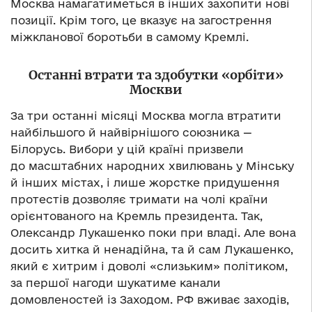
Москва намагатиметься в інших захопити нові
позиції. Крім того, це вказує на загострення
міжкланової боротьби в самому Кремлі.
Останні втрати та здобутки «орбіти»
Москви
За три останні місяці Москва могла втратити
найбільшого й найвірнішого союзника —
Білорусь. Вибори у цій країні призвели
до масштабних народних хвилювань у Мінську
й інших містах, і лише жорстке придушення
протестів дозволяє тримати на чолі країни
орієнтованого на Кремль президента. Так,
Олександр Лукашенко поки при владі. Але вона
досить хитка й ненадійна, та й сам Лукашенко,
який є хитрим і доволі «слизьким» політиком,
за першої нагоди шукатиме канали
домовленостей із Заходом. РФ вживає заходів,