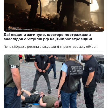
Дві людини загинуло, шестеро постраждали
внаслідок обстрілів рф на Дніпропетровщині
Понад 50 разів росіяни атакували Дніпропетровську області.