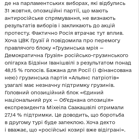
де на парламентських виборах, які відбулись
31 жовтня, опозиційні партії, що мають
антиросійське спрямування, не визнають
результатів виборів і закликають до акцій
протесту. Фактично Росія втрачає тут вплив.
Хоча ЦВК Грузії й повідомила про перемогу
правлячого блоку «Грузинська мрія —
Демократична Грузія» російсько-грузинського
олігарха Бідзіни Іванішвілі з результатом понад
48,15 % голосів. Бажана для Росії (і фінансована
нею) грузинська партія «Альянс патріотів»
узагалі має незначну підтримку грузинів.
Головний опозиційний блок «Єдиний
національний рух — Об’єднана опозиція»
експрезидента Міхеіла Саакашвілі отримали
27,14 % підтримки. Це доводить, що боротьба
в другому турі буде запеклою. Хоча дехто
і вважає, що «російські козирі вже відіграні».