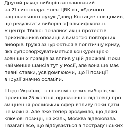
Другий раунд виборів запланований
на 21 листопада. Член ЦВК від «Єдиного
національного руху» Давид Кіртадзе повідомив,
що результати виборів сфальсифіковані.
У центрі Тбілісі почалися акції протестів
прихильників опозиції з вимогою повторних
виборів. Грузія занурюється в політичну кризу,
яка супроводжуватиметься конкуренцією
зовнішніх гравців за вплив у цій державі. Поки
найменше шансів тут у Росії, але вона ще має
певні ставки, усвідомлюючи, що її позиції
в Грузії значно ослабли.
Щодо України, то після місцевих виборів, які
пройшли 25 жовтня, однозначної відповіді про
зміцнення російських сфер впливу поки дати
не можна. Але вже тепер зрозуміло, що деякі
ключові позиції, на жаль, Москва відвоювала.
І взагалі все, що відбувається в пострадянських