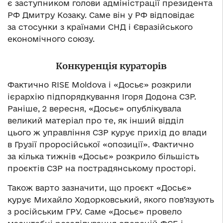
є заступником голови адміністрації президента
РФ Дмитру Козаку. Саме він у РФ відповідає
за стосунки з країнами СНД і Євразійського
економічного союзу.
Конкуренція кураторів
Фактично RISE Moldova і «Досьє» розкрили
ієрархію підпорядкування Ігоря Додона СЗР.
Раніше, 2 вересня, «Досьє» опублікувала
великий матеріал про те, як інший відділ
цього ж управління СЗР курує прихід до влади
в Грузії проросійської «опозиції». Фактично
за кілька тижнів «Досьє» розкрило більшість
проєктів СЗР на пострадянському просторі.
Також варто зазначити, що проєкт «Досьє»
курує Михайло Ходорковський, якого пов’язують
з російським ГРУ. Саме «Досьє» провело