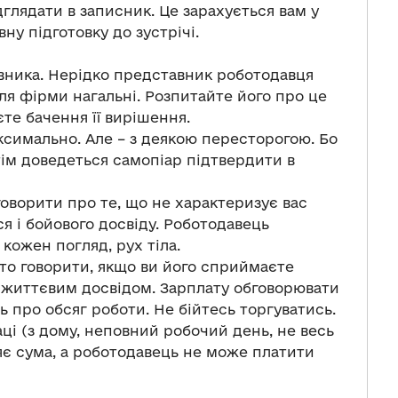
дглядати в записник. Це зарахується вам у
ну підготовку до зустрічі.
вника. Нерідко представник роботодавця
для фірми нагальні. Розпитайте його про це
те бачення її вирішення.
ксимально. Але – з деякою пересторогою. Бо
тім доведеться самопіар підтвердити в
говорити про те, що не характеризує вас
ся і бойового досвіду. Роботодавець
 кожен погляд, рух тіла.
то говорити, якщо ви його сприймаєте
м життєвим досвідом. Зарплату обговорювати
ь про обсяг роботи. Не бійтесь торгуватись.
ці (з дому, неповний робочий день, не весь
яє сума, а роботодавець не може платити