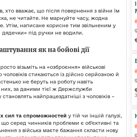
в, хто вважає, що після повернення з війни їм
аска, не читайте. Не марнуйте часу, жодна
е. Утім, написане корисне тим звільненим у
і дядечки» під ручки не водили.
аштування як на бойові дії
Просто візьміть на «озброєння» військові
 чоловіків стикаються із дійсно серйозною й
стенько не беруть на роботу навіть
 них, за даними тієї ж Держслужби
 становлять найпрацездатніші з чоловіків –
их сил та спроможностей
у тій чи іншій галузі,
і, що серед чинників проблеми є об’єктивні та
льнення з війська маєте бажання скласти нову