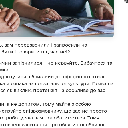
, вам передзвонили і запросили на
обити і говорити під час неї?
ичин запізнилися – не нервуйте. Вибачтеся та
мки.
одягнутися в близький до офіційного стиль.
ка й ознака вашої загальної культури. Поява на
ся як виклик, претензія на особливе до вас
и, а не допитом. Тому майте з собою
нструйте співрозмовнику, що вас не просто
єте роботу, яка вам подобатиметься. Тому
отовлені запитання про обсяги і особливості