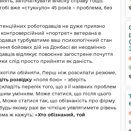
занять, започаткувати власну справу тощо.
тобі вже «стукнуло» 45 років – проблема, без
потенційних роботодавців не дуже приязно
з контроверсійний «портрет» ветерана в
отодавця турбуватиме ваш психологічний стан
рення бойових дій на Донбасі ви неодмінно
давців відлякує повоєнне загострене почуття
ики слід просто прийняти як даність.
б хотіли обійняти. Перш ніж розсилати резюме,
іть розвідку
«поля бою» – зберіть
кладіть перелік того, що з її наявних проблем
ашим умінням. Може статися, що після цього
. Може статися так, що обізнаність про фірму
будь-якому разі ви чіткіше уявлятимете рівень
рма ж кажуть: «
Хто обізнаний, той