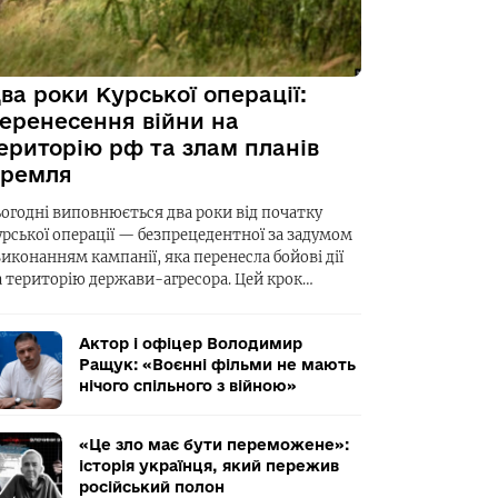
ва роки Курської операції:
еренесення війни на
ериторію рф та злам планів
ремля
ьогодні виповнюється два роки від початку
урської операції — безпрецедентної за задумом
виконанням кампанії, яка перенесла бойові дії
а територію держави-агресора. Цей крок…
Актор і офіцер Володимир
Ращук: «Воєнні фільми не мають
нічого спільного з війною»
«Це зло має бути переможене»:
історія українця, який пережив
російський полон