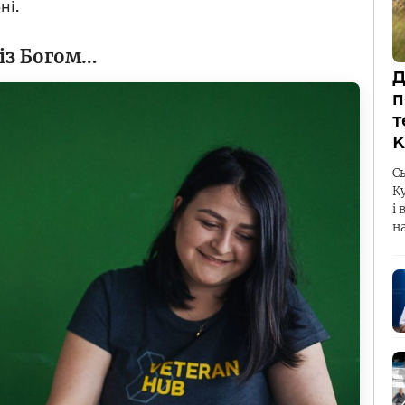
ні.
 із Богом…
Д
п
т
К
С
К
і 
н