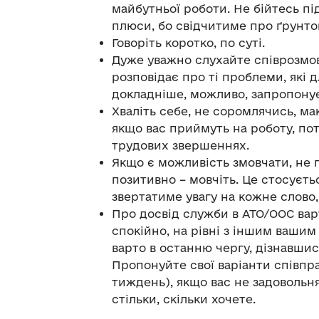
майбутньої роботи. Не бійтесь пі
плюси, бо свідчитиме про ґрунтов
Говоріть коротко, по суті.
Дуже уважно слухайте співрозмо
розповідає про ті проблеми, які 
докладніше, можливо, запропонує
Хваліть себе, не соромлячись, ма
якщо вас приймуть на роботу, по
трудових звершеннях.
Якщо є можливість змовчати, не 
позитивно – мовчіть. Це стосуєть
звертатиме увагу на кожне слово,
Про досвід служби в АТО/ООС вар
спокійно, на рівні з іншим ваши
варто в останню чергу, дізнавшис
Пропонуйте свої варіанти співпра
тиждень), якщо вас не задовольн
стільки, скільки хочете.