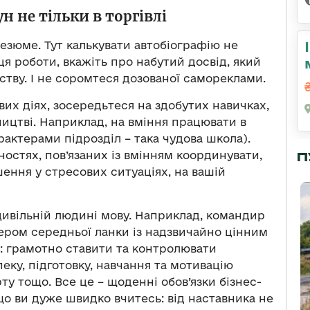
н не тільки в торгівлі
резюме. Тут калькувати автобіографію не
я роботи, вкажіть про набутий досвід, який
тву. І не соромтеся дозованої самореклами.
вих діях, зосередьтеся на здобутих навичках,
ництві. Наприклад, на вміння працювати в
рактерами підрозділ – така чудова школа).
ностях, пов’язаних із вмінням координувати,
П
ення у стресових ситуаціях, на вашій
цивільній людині мову. Наприклад, командир
жером середньої ланки із надзвичайно цінним
ю: грамотно ставити та контролювати
пеку, підготовку, навчання та мотивацію
ту тощо. Все це – щоденні обов’язки бізнес-
 що ви дуже швидко вчитесь: від наставника не