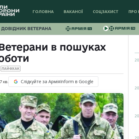
ГОЛОВНА
ВАКАНСІЇ
СОЦЗАХИСТ
ПРО 
ДОВІДНИК ВЕТЕРАНА
 Ветерани в пошуках
оботи
20
ЛАЙФХАК
Слідкуйте за АрміяInform в Google
7
хв.
20
20
20