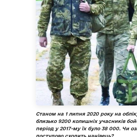
Станом на 1 липня 2020 року на облі
близько 9200 колишніх учасників бойо
період у 2017-му їх було 38 000. Чи о
поступово сходить нанівець?