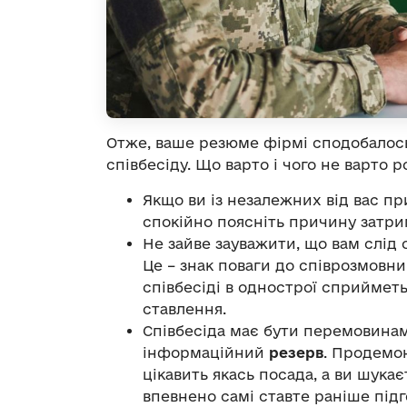
Отже, ваше резюме фірмі сподобалось
співбесіду. Що варто і чого не варто р
Якщо ви із незалежних від вас пр
спокійно поясніть причину затри
Не зайве зауважити, що вам слід 
Це – знак поваги до співрозмовни
співбесіді в однострої сприйметь
ставлення.
Співбесіда має бути перемовинам
інформаційний
резерв
. Продемо
цікавить якась посада, а ви шука
впевнено самі ставте раніше підг