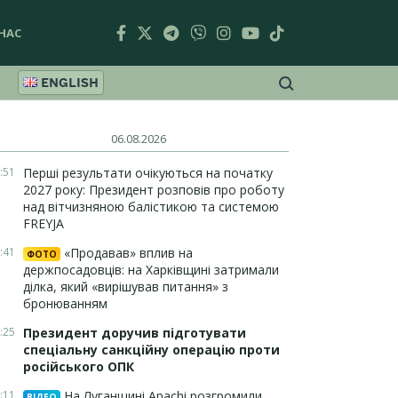
НАС
ENGLISH
06.08.2026
:51
Перші результати очікуються на початку
2027 року: Президент розповів про роботу
над вітчизняною балістикою та системою
FREYJA
:41
«Продавав» вплив на
ФОТО
держпосадовців: на Харківщині затримали
ділка, який «вирішував питання» з
бронюванням
:25
Президент доручив підготувати
спеціальну санкційну операцію проти
російського ОПК
:11
На Луганщині Apachi розгромили
ВІДЕО