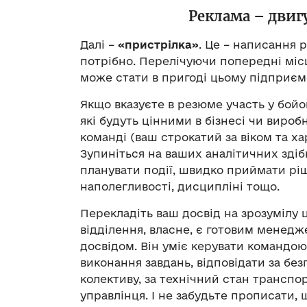
Реклама – двигу
Далі –
«пристрілка»
. Це – написання 
потрібно. Перелічуючи попередні місц
може стати в пригоді цьому підприємс
Якщо вказуєте в резюме участь у бойо
які будуть цінними в бізнесі чи вироб
команді (ваш строкатий за віком та ха
Зупиніться на ваших аналітичних здіб
планувати події, швидко приймати ріш
наполегливості, дисципліні тощо.
Перекладіть ваш досвід на зрозумілу 
відділення, власне, є готовим менед
досвідом. Він уміє керувати командо
виконання завдань, відповідати за без
колективу, за технічний стан транспор
управлінця. І не забудьте прописати,