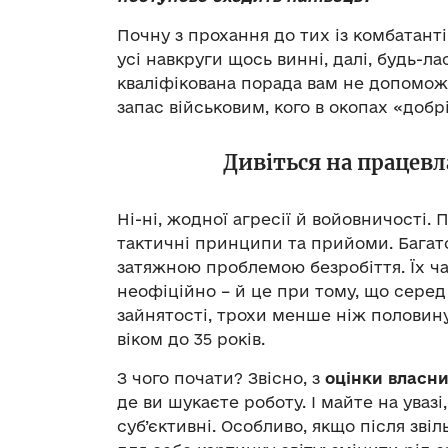
Почну з прохання до тих із комбатанті
усі навкруги щось винні, далі, будь-л
кваліфікована порада вам не допомож
запас військовим, кого в окопах «добр
Дивіться на працевл
Ні-ні, жодної агресії й войовничості. 
тактичні принципи та прийоми. Багато
затяжною проблемою безробіття. Їх ча
неофіційно – й це при тому, що серед
зайнятості, трохи менше ніж половину
віком до 35 років.
З чого почати? Звісно, з
оцінки власн
де ви шукаєте роботу. І майте на уваз
суб’єктивні. Особливо, якщо після зві