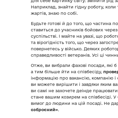
для себе картинку світу: змінити рід 
Наприклад, знайти гідну роботу, коли 
жартів, знаю по собі.
Будьте готові й до того, що частина 
ставиться до учасників бойових чере
суспільстві. І майте на увазі, що роб
та вірогідність того, що через загост
повернетесь у військо. Деяких робото
справедливості ветеранів. Усі ці чинн
Отже, ви вибрали фахові посади, які 
а тим більше йти на співбесіду,
провед
інформацію про вакансію, компанію і с
ви можете вирішити і завдяки яким в
ви самі не захочете деінде працювати
стане вашим козирем на співбесіді. У 
вимог до людини на цій посаді. Не да
озброєний»
.