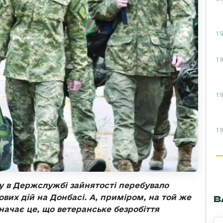
19
19
19
19
ку в Держслужбі зайнятості перебувало
вих дій на Донбасі. А, приміром, на той же
В
значає це, що ветеранське безробіття