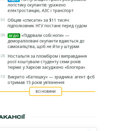
логістику окупантів: уражено
електростанцію, АЗС і транспорт
:53
Обіцяв «списати» за $11 тисяч:
підполковник НГУ постане перед судом
:36
«Підірвали собі ноги» —
АУДІО
деморалізовані окупанти вдаються до
самокаліцтва, щоб не йти у штурми
:28
Ностальгія за пломбіром і виправдання
росії коштували студенту семи років
тюрми: у Харкові засуджено «блогера»
:10
Викрито «батюшку» — зрадника: агент фсб
отримав 15 років ув’язнення
ВСІ НОВИНИ
АКАНСІЇ