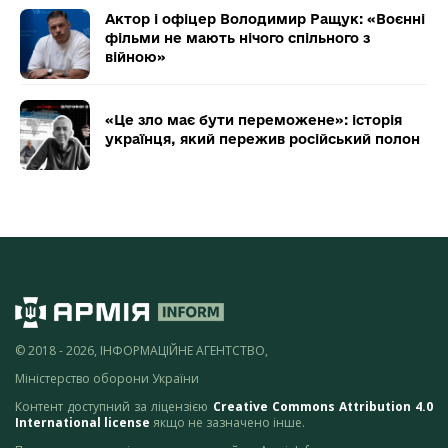
Актор і офіцер Володимир Ращук: «Воєнні
фільми не мають нічого спільного з
війною»
«Це зло має бути переможене»: історія
українця, який пережив російський полон
© 2018 - 2026, ІНФОРМАЦІЙНЕ АГЕНТСТВО,
Міністерство оборони України
Контент доступний за ліцензією
Creative Commons Attribution 4.0
International license
якщо не зазначено інше.