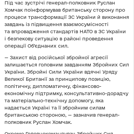
Під час зустрічі генерал-полковник Руслан
Хомчак поінформував британську сторону про
процеси трансформації ЗС України й виконання
завдань із підвищення взаємосумісності
та впровадження стандартів НАТО в ЗС України
і безпекову ситуацію в районі проведення
операції Об’єднаних сил.
— Захист від російської збройної агресії
залишається головним завданням Збройних Сил
України. Збройні Сили України вдячні Уряду
Великої Британії за принципову позицію,
політичну, дипломатичну, фінансово-
економічну підтримку, консультативно-дорадчу
та матеріально-технічну допомогу, яка
надається Україні та її збройним силам
британською стороною, — зазначив генерал-
полковник Руслан Хомчак.
Окремо Головнокомандувач Збройних Сил