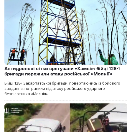
Антидронові сітки врятували «Хамві»: бійці 128-ї
бригади пережили атаку російської «Молнії»
Бійці 128-ї Закарпатської бригади, повертаючись із бойового
завдання, потрапили під атаку російського ударного
безпілотника «Молнія».