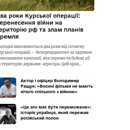
ва роки Курської операції:
еренесення війни на
ериторію рф та злам планів
ремля
ьогодні виповнюється два роки від початку
урської операції — безпрецедентної за задумом
виконанням кампанії, яка перенесла бойові дії
а територію держави-агресора. Цей крок…
Актор і офіцер Володимир
Ращук: «Воєнні фільми не мають
нічого спільного з війною»
«Це зло має бути переможене»:
історія українця, який пережив
російський полон