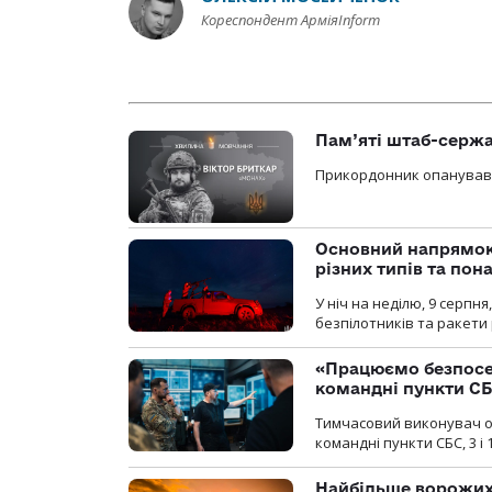
Кореспондент АрміяInform
Пам’яті штаб-сержа
Прикордонник опанував 
Основний напрямок
різних типів та пон
У ніч на неділю, 9 серпн
безпілотників та ракети 
«Працюємо безпосер
командні пункти СБС
Тимчасовий виконувач об
командні пункти СБС, 3 і 
Найбільше ворожих