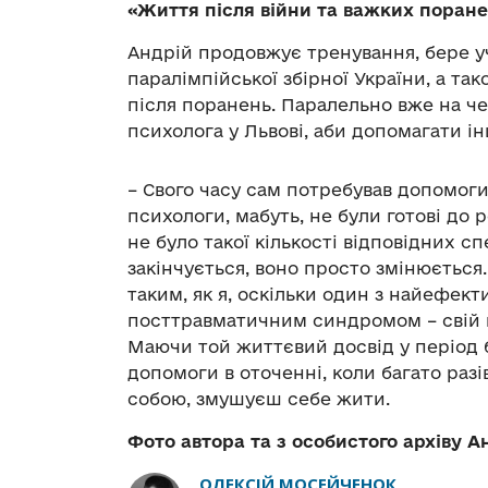
«Життя після війни та важких поране
Андрій продовжує тренування, бере уч
паралімпійської збірної України, а так
після поранень. Паралельно вже на че
психолога у Львові, аби допомагати і
– Свого часу сам потребував допомоги
психологи, мабуть, не були готові до
не було такої кількості відповідних сп
закінчується, воно просто змінюється
таким, як я, оскільки один з найефект
посттравматичним синдромом – свій в
Маючи той життєвий досвід у період б
допомоги в оточенні, коли багато разі
собою, змушуєш себе жити.
Фото автора та з особистого архіву А
ОЛЕКСІЙ МОСЕЙЧЕНОК