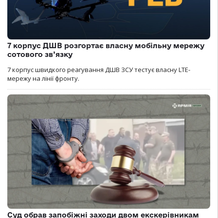
7 корпус ДШВ розгортає власну мобільну мережу
сотового зв’язку
7 корпус швидкого реагування ДШВ ЗСУ тестує власну LTE-
мережу на лінії фронту.
Суд обрав запобіжні заходи двом екскерівникам