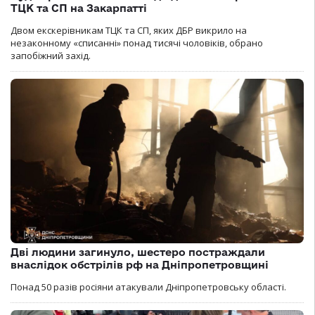
ТЦК та СП на Закарпатті
Двом екскерівникам ТЦК та СП, яких ДБР викрило на
незаконному «списанні» понад тисячі чоловіків, обрано
запобіжний захід.
Дві людини загинуло, шестеро постраждали
внаслідок обстрілів рф на Дніпропетровщині
Понад 50 разів росіяни атакували Дніпропетровську області.