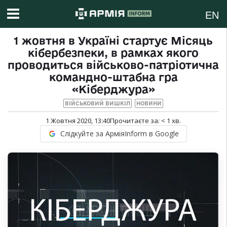
EN
1 жовтня в Україні стартує Місяць
кібербезпеки, в рамках якого
проводиться військово-патріотична
командно-штабна гра
«Кіберджура»
ВІЙСЬКОВИЙ ВИШКІЛ
НОВИНИ
1 Жовтня 2020, 13:40
Прочитаєте за:
< 1
хв.
Слідкуйте за АрміяInform в Google