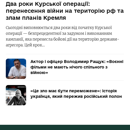
Два роки Курської операції:
перенесення війни на територію рф та
злам планів Кремля
Сьогодні виповнюється два роки від початку Курської
операції — безпрецедентної за задумом і виконанням
кампанії, яка перенесла бойові дії на територію держави-
агресора. Цей крок…
Актор і офіцер Володимир Ращук: «Воєнні
фільми не мають нічого спільного з
війною»
«Це зло має бути переможене»: історія
українця, який пережив російський полон