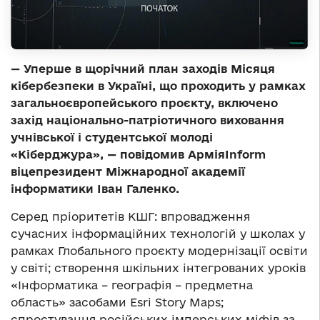
— Уперше в щорічний план заходів Місяця
кібербезпеки в Україні, що проходить у рамках
загальноєвропейського проєкту, включено
захід національно-патріотичного виховання
учнівської і студентської молоді
«Кіберджура», — повідомив АрміяInform
віцепрезидент Міжнародної академії
інформатики Іван Галенко.
Серед пріоритетів КШГ: впровадження
сучасних інформаційних технологій у школах у
рамках Глобального проєкту модернізації освіти
у світі; створення шкільних інтегрованих уроків
«Інформатика – географія – предметна
область» засобами Esri Story Maps;
спростування російських імперських міфів за