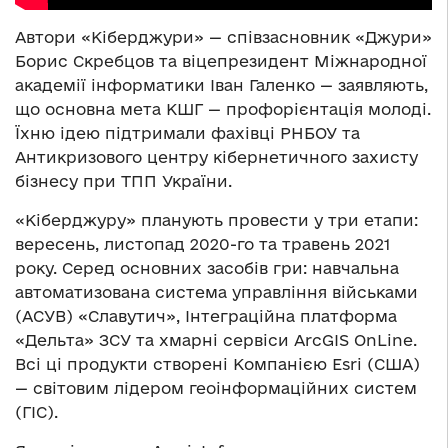
Автори «Кіберджури» — співзасновник «Джури»
Борис Скребцов та віцепрезидент Міжнародної
академії інформатики Іван Галенко — заявляють,
що основна мета КШГ — профорієнтація молоді.
Їхню ідею підтримали фахівці РНБОУ та
Антикризового центру кібернетичного захисту
бізнесу при ТПП України.
«Кіберджуру» планують провести у три етапи:
вересень, листопад 2020-го та травень 2021
року. Серед основних засобів гри: навчальна
автоматизована система управління військами
(АСУВ) «Славутич», Інтеграційна платформа
«Дельта» ЗСУ та хмарні сервіси ArcGIS OnLine.
Всі ці продукти створені Компанією Esri (США)
— світовим лідером геоінформаційних систем
(ГІС).