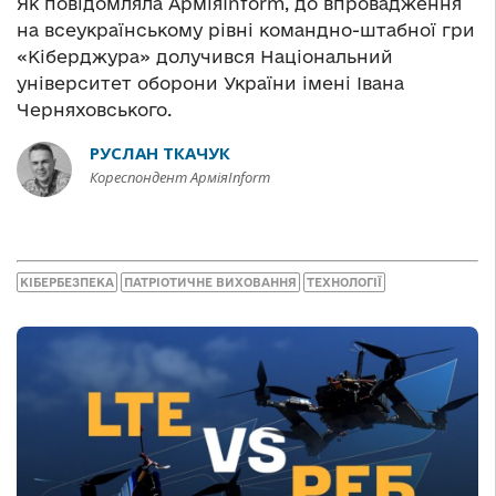
Як повідомляла АрміяІnform, до впровадження
на всеукраїнському рівні командно-штабної гри
«Кіберджура» долучився Національний
університет оборони України імені Івана
Черняховського.
РУСЛАН ТКАЧУК
Кореспондент АрміяInform
КІБЕРБЕЗПЕКА
ПАТРІОТИЧНЕ ВИХОВАННЯ
ТЕХНОЛОГІЇ