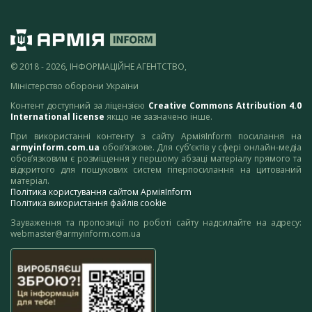
© 2018 - 2026, ІНФОРМАЦІЙНЕ АГЕНТСТВО,
Міністерство оборони України
Контент доступний за ліцензією
Creative Commons Attribution 4.0
International license
якщо не зазначено інше.
При використанні контенту з сайту АрміяInform посилання на
armyinform.com.ua
обов’язкове. Для суб’єктів у сфері онлайн-медіа
обов’язковим є розміщення у першому абзаці матеріалу прямого та
відкритого для пошукових систем гіперпосилання на цитований
матеріал.
Політика користування сайтом АрміяInform
Політика використання файлів cookie
Зауваження та пропозиції по роботі сайту надсилайте на адресу:
webmaster@armyinform.com.ua