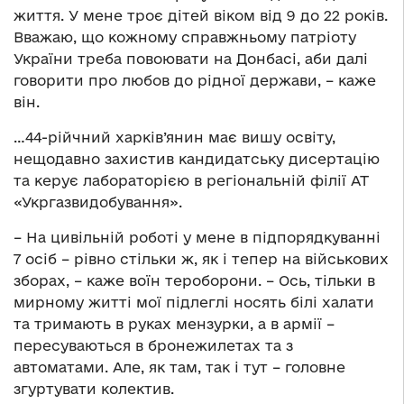
життя. У мене троє дітей віком від 9 до 22 років.
Вважаю, що кожному справжньому патріоту
України треба повоювати на Донбасі, аби далі
говорити про любов до рідної держави, – каже
він.
…44-рійчний харків’янин має вишу освіту,
нещодавно захистив кандидатську дисертацію
та керує лабораторією в регіональній філії АТ
«Укргазвидобування».
– На цивільній роботі у мене в підпорядкуванні
7 осіб – рівно стільки ж, як і тепер на військових
зборах, – каже воїн тероборони. – Ось, тільки в
мирному житті мої підлеглі носять білі халати
та тримають в руках мензурки, а в армії –
пересуваються в бронежилетах та з
автоматами. Але, як там, так і тут – головне
згуртувати колектив.