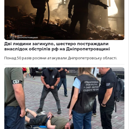
Дві людини загинуло, шестеро постраждали
внаслідок обстрілів рф на Дніпропетровщині
Понад 50 разів росіяни атакували Дніпропетровську області.