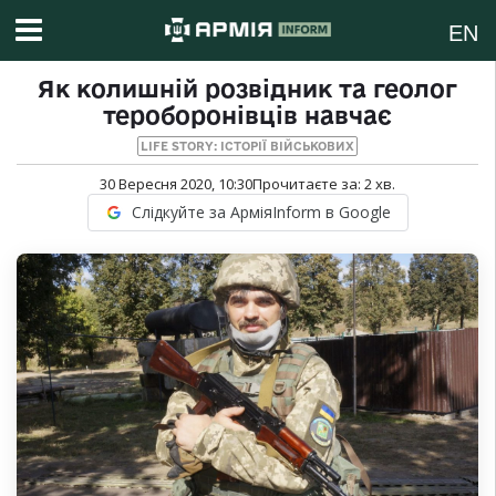
EN
Як колишній розвідник та геолог
тероборонівців навчає
LIFE STORY: ІСТОРІЇ ВІЙСЬКОВИХ
30 Вересня 2020, 10:30
Прочитаєте за:
2
хв.
Слідкуйте за АрміяInform в Google