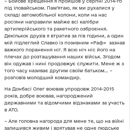
– Бойове хрещення я пройшов у серпні 2014-го
під Іловайськом. Пам’ятаю, як ми рухалися у
складі автомобільної колони, коли на нас
росіяни направили майже всі калібри
артилерійського та ракетного озброєння.
Декількох друзів я втратив за пів години, а один
мій підлеглий Славко із позивним «Раф» зазнав
важкого поранення ніг. Я всю ніч ніс його на
плечах до розташування наших військ. Згодом
він одужав і нині продовжує служити. Мене ж з
того часу називає другим своїм батьком… –
розповів молодший командир.
На Донбасі Олег воював упродовж 2014-2015
років, добре воював, нагороджений
державними та відомчими відзнаками за участь
в АТО.
– Але головна нагорода для мене те, що на війні
залишився живим і врятував не одне людське