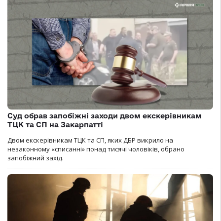
Суд обрав запобіжні заходи двом екскерівникам
ТЦК та СП на Закарпатті
Двом екскерівникам ТЦК та СП, яких ДБР викрило на
незаконному «списанні» понад тисячі чоловіків, обрано
запобіжний захід.