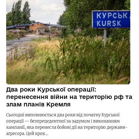
Два роки Курської операції:
перенесення війни на територію рф та
злам планів Кремля
Сьогодні виповнюється два роки від початку Курської
операції — безпрецедентної за задумом і виконанням
кампанії, яка перенесла бойові дії на територію держави-
агресора. Цей крок…