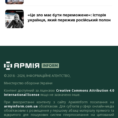
«Це зло має бути переможене»: історія
українця, який пережив російський полон
© 2018 - 2026, ІНФОРМАЦІЙНЕ АГЕНТСТВО,
Міністерство оборони України
Контент доступний за ліцензією
Creative Commons Attribution 4.0
International license
якщо не зазначено інше.
При використанні контенту з сайту АрміяInform посилання на
armyinform.com.ua
обов’язкове. Для суб’єктів у сфері онлайн-медіа
обов’язковим є розміщення у першому абзаці матеріалу прямого та
відкритого для пошукових систем гіперпосилання на цитований