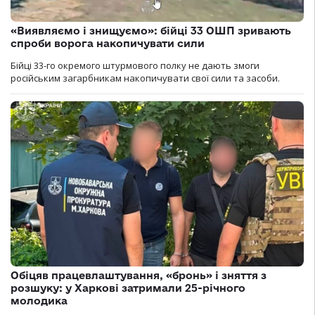
«Виявляємо і знищуємо»: бійці 33 ОШП зривають
спроби ворога накопичувати сили
Бійці 33-го окремого штурмового полку не дають змоги
російським загарбникам накопичувати свої сили та засоби.
Обіцяв працевлаштування, «бронь» і зняття з
розшуку: у Харкові затримали 25-річного
молодика