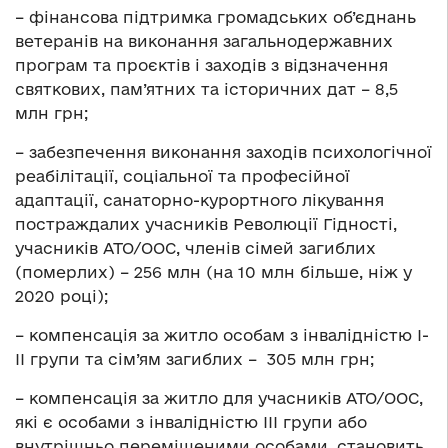
– фінансова підтримка громадських об’єднань
ветеранів на виконання загальнодержавних
програм та проєктів і заходів з відзначення
святкових, пам’ятних та історичних дат – 8,5
млн грн;
– забезпечення виконання заходів психологічної
реабілітації, соціальної та професійної
адаптації, санаторно-курортного лікування
постраждалих учасників Революції Гідності,
учасників АТО/ООС, членів сімей загиблих
(померлих) – 256 млн (на 10 млн більше, ніж у
2020 році);
– компенсація за житло особам з інвалідністю І-
ІІ групи та сім’ям загиблих – 305 млн грн;
– компенсація за житло для учасників АТО/ООС,
які є особами з інвалідністю ІІІ групи або
внутрішньо переміщеними особами, становить