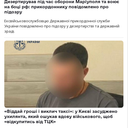
Дезертирував під час оборони Маріуполя та воює
на боці рф: прикордоннику повідомлено про
підозру
Ексвійськовослужбовцю Державної прикордонної служби
України повідомлено про підозру у дезертирстві та державній
зраді.
«Віддай гроші і виклич таксі»: у Києві засуджено
ухилянта, який ошукав вдову військового, щоб
«відкупитись від ТЦК»