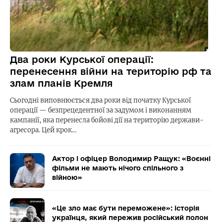
Два роки Курської операції:
перенесення війни на територію рф та
злам планів Кремля
Сьогодні виповнюється два роки від початку Курської
операції — безпрецедентної за задумом і виконанням
кампанії, яка перенесла бойові дії на територію держави-
агресора. Цей крок…
Актор і офіцер Володимир Ращук: «Воєнні
фільми не мають нічого спільного з
війною»
«Це зло має бути переможене»: історія
українця, який пережив російський полон