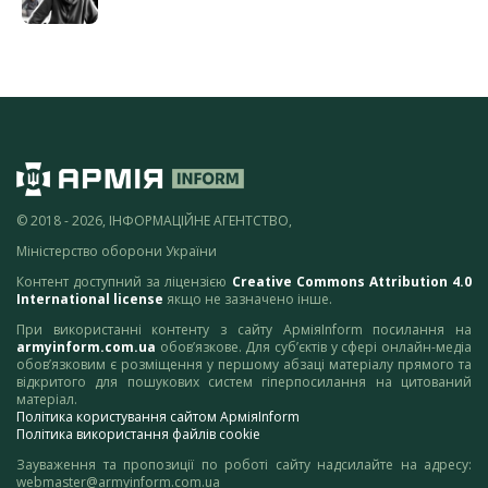
© 2018 - 2026, ІНФОРМАЦІЙНЕ АГЕНТСТВО,
Міністерство оборони України
Контент доступний за ліцензією
Creative Commons Attribution 4.0
International license
якщо не зазначено інше.
При використанні контенту з сайту АрміяInform посилання на
armyinform.com.ua
обов’язкове. Для суб’єктів у сфері онлайн-медіа
обов’язковим є розміщення у першому абзаці матеріалу прямого та
відкритого для пошукових систем гіперпосилання на цитований
матеріал.
Політика користування сайтом АрміяInform
Політика використання файлів cookie
Зауваження та пропозиції по роботі сайту надсилайте на адресу:
webmaster@armyinform.com.ua