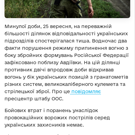
Минулої доби, 25 вересня, на переважній
більшості ділянок відповідальності українських
підрозділів спостерігалася тиша. Водночас два
факти порушення режиму припинення вогню з
боку збройних формувань Російської Федерації
зафіксовано поблизу Авдіївки. На цій ділянці
противник двічі впродовж доби відкривав
вогонь у бік українських позицій з гранатометів
різних систем, великокаліберного кулемета та
стрілецької зброї. Про це
повідомляє
пресцентр штабу ООС.
Бойових втрат і поранень унаслідок
провокаційних ворожих пострілів серед
українських захисників немає.