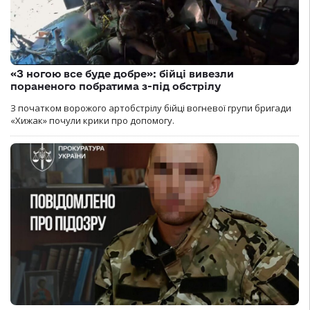
«З ногою все буде добре»: бійці вивезли
пораненого побратима з-під обстрілу
З початком ворожого артобстрілу бійці вогневої групи бригади
«Хижак» почули крики про допомогу.