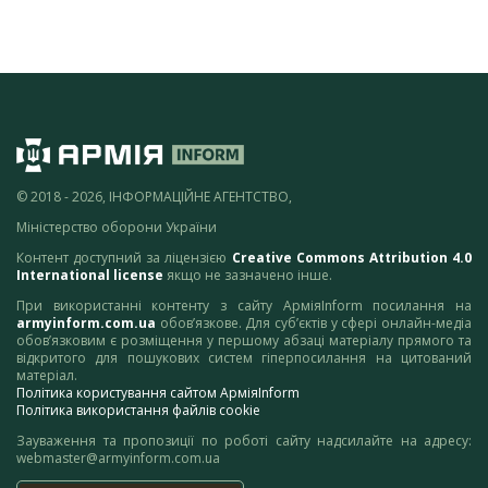
© 2018 - 2026, ІНФОРМАЦІЙНЕ АГЕНТСТВО,
Міністерство оборони України
Контент доступний за ліцензією
Creative Commons Attribution 4.0
International license
якщо не зазначено інше.
При використанні контенту з сайту АрміяInform посилання на
armyinform.com.ua
обов’язкове. Для суб’єктів у сфері онлайн-медіа
обов’язковим є розміщення у першому абзаці матеріалу прямого та
відкритого для пошукових систем гіперпосилання на цитований
матеріал.
Політика користування сайтом АрміяInform
Політика використання файлів cookie
Зауваження та пропозиції по роботі сайту надсилайте на адресу:
webmaster@armyinform.com.ua