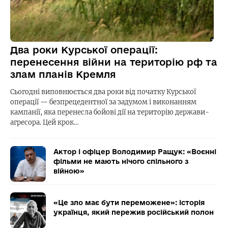
Два роки Курської операції:
перенесення війни на територію рф та
злам планів Кремля
Сьогодні виповнюється два роки від початку Курської
операції — безпрецедентної за задумом і виконанням
кампанії, яка перенесла бойові дії на територію держави-
агресора. Цей крок…
Актор і офіцер Володимир Ращук: «Воєнні
фільми не мають нічого спільного з
війною»
«Це зло має бути переможене»: історія
українця, який пережив російський полон