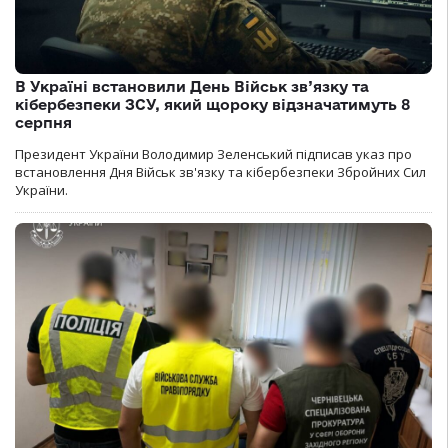
В Україні встановили День Військ зв’язку та
кібербезпеки ЗСУ, який щороку відзначатимуть 8
серпня
Президент України Володимир Зеленський підписав указ про
встановлення Дня Військ зв'язку та кібербезпеки Збройних Сил
України.