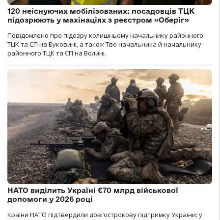
120 неіснуючих мобілізованих: посадовців ТЦК
підозрюють у махінаціях з реєстром «Оберіг»
Повідомлено про підозру колишньому начальнику районного
ТЦК та СП на Буковині, а також Тво начальника й начальнику
районного ТЦК та СП на Волині.
НАТО виділить Україні €70 млрд військової
допомоги у 2026 році
Країни НАТО підтвердили довгострокову підтримку України: у