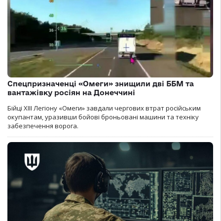
Спецпризначенці «Омеги» знищили дві ББМ та
вантажівку росіян на Донеччині
Бійці ХІІІ Легіону «Омеги» завдали чергових втрат російським
окупантам, уразивши бойові броньовані машини та техніку
забезпечення ворога.