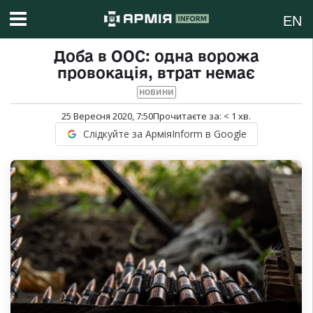
EN
Доба в ООС: одна ворожа
провокація, втрат немає
НОВИНИ
25 Вересня 2020, 7:50
Прочитаєте за:
< 1
хв.
Слідкуйте за АрміяInform в Google