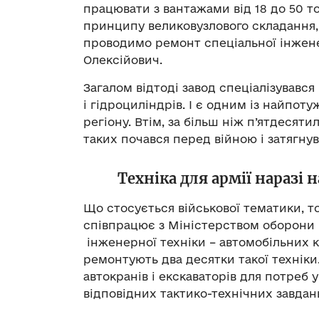
працювати з вантажами від 18 до 50 т
принципу великовузлового складання,
проводимо ремонт спеціальної інженер
Олексійович.
Загалом відтоді завод спеціалізувався
і гідроциліндрів. І є одним із найп
регіону. Втім, за більш ніж п’ятдесят
таких почався перед війною і затягну
Техніка для армії наразі 
Що стосується військової тематики, то
співпрацює з Міністерством оборони
інженерної техніки – автомобільних кр
ремонтують два десятки такої техніки
автокранів і екскаваторів для потреб 
відповідних тактико-технічних завдан