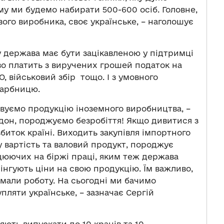
му ми будемо набирати 500-600 осіб. Головне,
ого виробника, своє українське, – наголошує
у держава має бути зацікавленою у підтримці
о платить з виручених грошей податок на
, військовий збір тощо. І з умовного
карбницю.
повуємо продукцію іноземного виробництва, –
рдон, породжуємо безробіття! Якщо дивитися з
биток країні. Виходить закупівля імпортного
 вартість та валовий продукт, породжує
ацюючих на біржі праці, яким теж держава
інгують ціни на свою продукцію. Їм важливо,
 мали роботу. На сьогодні ми бачимо
пляти українське, – зазначає Сергій