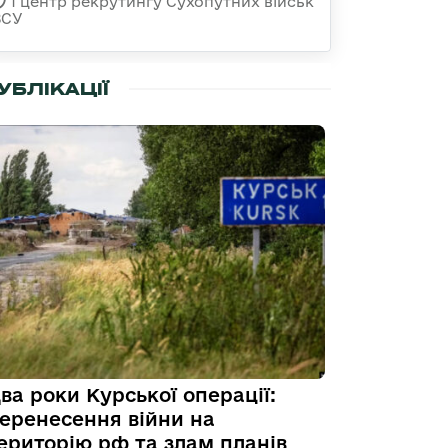
1 центр рекрутингу Сухопутних військ
ЗСУ
УБЛІКАЦІЇ
ва роки Курської операції:
еренесення війни на
ериторію рф та злам планів