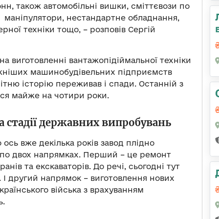
онн, також автомобільні вишки, сміттєвози по
 маніпулятори, нестандартне обладнання,
ної техніки тощо, – розповів Сергій
 на виготовленні вантажопідіймальної техніки
отужніших машинобудівельних підприємств
илітню історію переживав і спади. Останній з
вся майже на чотири роки.
на стадії державних випробувань
 ось вже декілька років завод плідно
 по двох напрямках. Перший – це ремонт
анів та екскаваторів. До речі, сьогодні тут
. І другий напрямок – виготовлення нових
українського війська з врахуванням
ь.