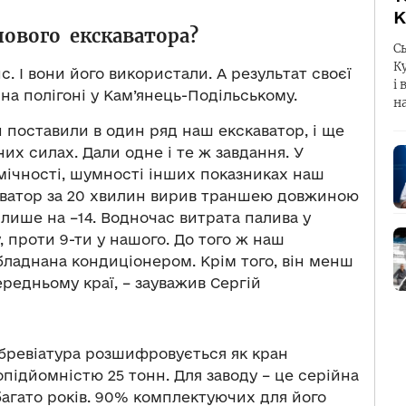
К
нового екскаватора?
С
К
. І вони його використали. А результат своєї
і 
а полігоні у Кам’янець-Подільському.
н
 поставили в один ряд наш екскаватор, і ще
них силах. Дали одне і те ж завдання. У
мічності, шумності інших показниках наш
каватор за 20 хвилин вирив траншею довжиною
 лише на –14. Водночас витрата палива у
у, проти 9-ти у нашого. До того ж наш
бладнана кондиціонером. Крім того, він менш
редньому краї, – зауважив Сергій
абревіатура розшифровується як кран
підйомністю 25 тонн. Для заводу – це серійна
 багато років. 90% комплектуючих для його