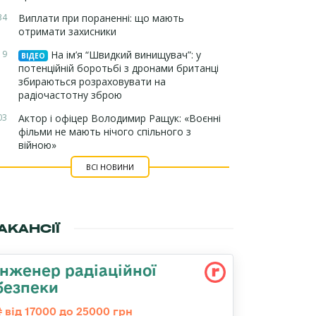
34
Виплати при пораненні: що мають
отримати захисники
19
На ім’я “Швидкий винищувач”: у
ВІДЕО
потенційній боротьбі з дронами британці
збираються розраховувати на
радіочастотну зброю
03
Актор і офіцер Володимир Ращук: «Воєнні
фільми не мають нічого спільного з
війною»
ВСІ НОВИНИ
АКАНСІЇ
Інженер радіаційної
безпеки
від 17000 до 25000 грн