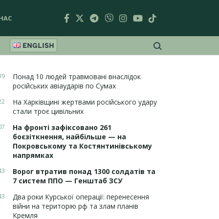
НАС
ENGLISH
39
Понад 10 людей травмовані внаслідок
російських авіаударів по Сумах
22
На Харківщині жертвами російського удару
стали троє цивільних
07
На фронті зафіксовано 261
боєзіткнення, найбільше — на
Покровському та Костянтинівському
напрямках
43
Ворог втратив понад 1300 солдатів та
7 систем ППО — Генштаб ЗСУ
43
Два роки Курської операції: перенесення
війни на територію рф та злам планів
Кремля