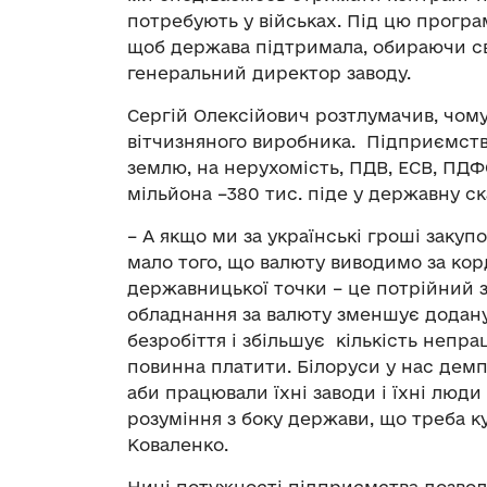
потребують у військах. Під цю програ
щоб держава підтримала, обираючи св
генеральний директор заводу.
Сергій Олексійович розтлумачив, чом
вітчизняного виробника. Підприємств
землю, на нерухомість, ПДВ, ЕСВ, ПДФО
мільйона –380 тис. піде у державну с
– А якщо ми за українські гроші заку
мало того, що валюту виводимо за ко
державницької точки – це потрійний з
обладнання за валюту зменшує додану
безробіття і збільшує кількість непр
повинна платити. Білоруси у нас демп
аби працювали їхні заводи і їхні люди
розуміння з боку держави, що треба ку
Коваленко.