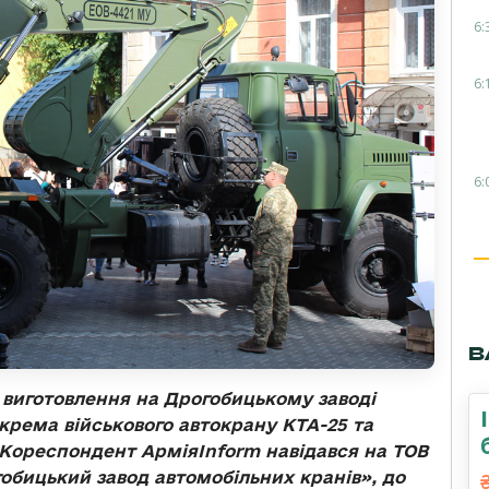
6:
6:
6:
В
 виготовлення на Дрогобицькому заводі
окрема військового автокрану КТА-25 та
 Кореспондент АрміяInform навідався на ТОВ
бицький завод автомобільних кранів», до