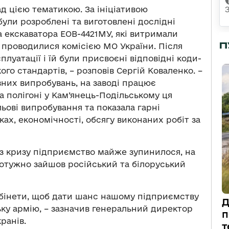
ад цією тематикою. За ініціативою
були розроблені та виготовлені дослідні
а екскаватора ЕОВ-4421МУ, які витримали
П
 проводилися комісією МО України. Після
плуатації і їй були присвоєні відповідні коди-
ого стандартів, – розповів Сергій Коваленко. –
вних випробувань, на заводі працює
а полігоні у Кам’янець-Подільському ця
ьові випробування та показала гарні
ах, економічності, обсягу виконаних робіт за
ез кризу підприємство майже зупинилося, на
потужно зайшов російський та білоруський
кабінети, щоб дати шанс нашому підприємству
Д
ьку армію, – зазначив генеральний директор
п
ранів.
т