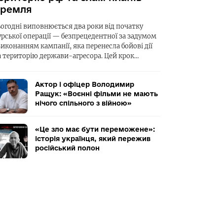
ремля
ьогодні виповнюється два роки від початку
урської операції — безпрецедентної за задумом
виконанням кампанії, яка перенесла бойові дії
а територію держави-агресора. Цей крок…
Актор і офіцер Володимир
Ращук: «Воєнні фільми не мають
нічого спільного з війною»
«Це зло має бути переможене»:
історія українця, який пережив
російський полон