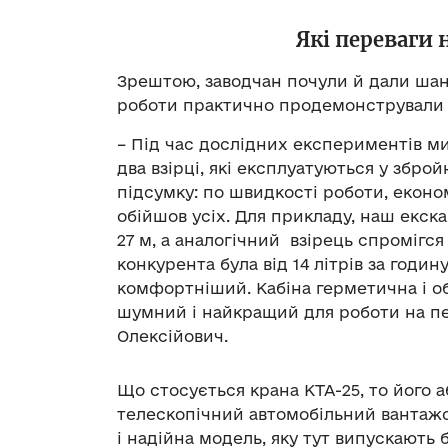
Які переваги 
Зрештою, заводчан почули й дали шанс
роботи практично продемонстрували н
– Під час дослідних експериментів ми
два взірці, які експлуатуються у зброй
підсумку: по швидкості роботи, еконо
обійшов усіх. Для прикладу, наш екс
27 м, а аналогічний взірець спромігся
конкурента була від 14 літрів за годин
комфортніший. Кабіна герметична і о
шумний і найкращий для роботи на пе
Олексійович.
Що стосується крана КТА-25, то його 
телескопічний автомобільний вантажо
і надійна модель, яку тут випускають