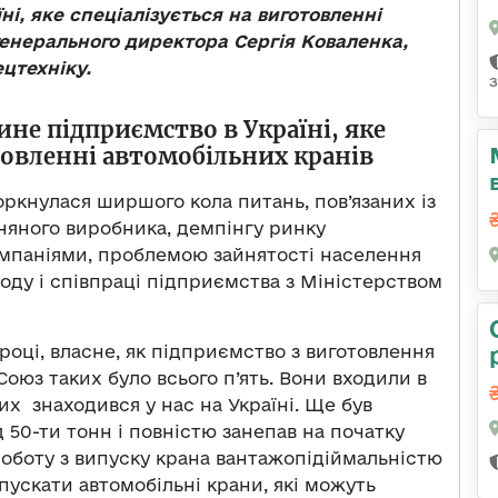
ні, яке спеціалізується на виготовленні
генерального директора Сергія Коваленка,
цтехніку.
з
не підприємство в Україні, яке
товленні автомобільних кранів
ркнулася ширшого кола питань, пов’язаних із
няного виробника, демпінгу ринку
омпаніями, проблемою зайнятості населення
аводу і співпраці підприємства з Міністерством
році, власне, як підприємство з виготовлення
оюз таких було всього п’ять. Вони входили в
них знаходився у нас на Україні. Ще був
д 50-ти тонн і повністю занепав на початку
роботу з випуску крана вантажопідіймальністю
пускати автомобільні крани, які можуть