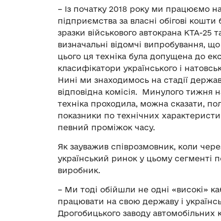
– Із початку 2018 року ми працюємо н
підприємства за власні обігові кошти 
зразки військового автокрана КТА-25 т
визначальні відомчі випробування, що
цього ця техніка була допущена до екс
класифікатори українського і натовськ
Нині ми знаходимось на стадії держа
відповідна комісія. Минулого тижня н
техніка проходила, можна сказати, пол
показники по технічних характеристик
певний проміжок часу.
Як зауважив співрозмовник, коли чер
український ринок у цьому сегменті 
виробник.
– Ми тоді обійшли не одні «високі» 
працювати на свою державу і українс
Дрогобицького заводу автомобільних к