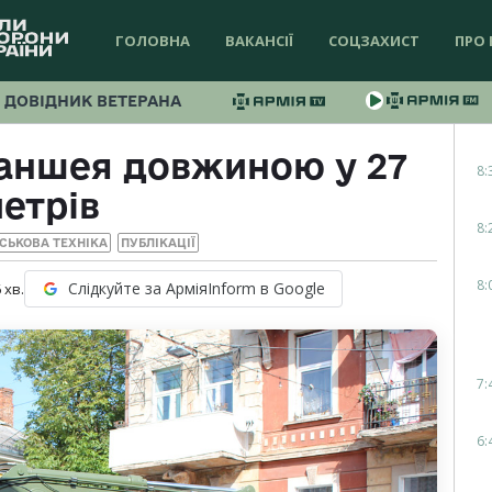
ГОЛОВНА
ВАКАНСІЇ
СОЦЗАХИСТ
ПРО 
ДОВІДНИК ВЕТЕРАНА
раншея довжиною у 27
8:
етрів
8:
ЙСЬКОВА ТЕХНІКА
ПУБЛІКАЦІЇ
8:
Слідкуйте за АрміяInform в Google
6
хв.
7:
6: