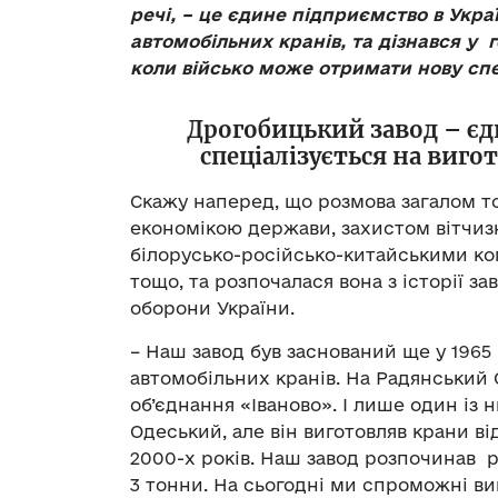
речі, – це єдине підприємство в Украї
автомобільних кранів, та дізнався у 
коли військо може отримати нову спе
Дрогобицький завод – єди
спеціалізується на виго
Скажу наперед, що розмова загалом то
економікою держави, захистом вітчиз
білорусько-російсько-китайськими к
тощо, та розпочалася вона з історії з
оборони України.
– Наш завод був заснований ще у 1965 
автомобільних кранів. На Радянський С
об’єднання «Іваново». І лише один із 
Одеський, але він виготовляв крани ві
2000-х років. Наш завод розпочинав 
3 тонни. На сьогодні ми спроможні ви