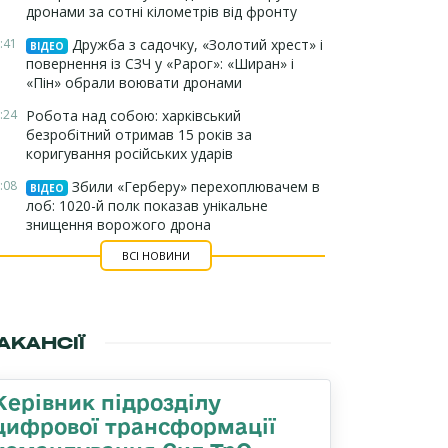
дронами за сотні кілометрів від фронту
:41
Дружба з садочку, «Золотий хрест» і
ВІДЕО
повернення із СЗЧ у «Рарог»: «Ширан» і
«Пін» обрали воювати дронами
:24
Робота над собою: харківський
безробітний отримав 15 років за
коригування російських ударів
:08
Збили «Герберу» перехоплювачем в
ВІДЕО
лоб: 1020-й полк показав унікальне
знищення ворожого дрона
ВСІ НОВИНИ
АКАНСІЇ
Керівник підрозділу
цифрової трансформації