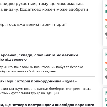
ка швидко рухається, тому що максимальна
 на видачу. Додатково кожен може здобрити
р, і ось вже великі гарячі порції
, арсенал, склади, спальня: мінометники
ію під землею
лу «Щит» показали, як влаштований побут та безпека
під час виконання бойових завдань.
тячі мрії: історія прикордонника «Кума»
позивним «Кум» воює на важких бомберах «Vampire» та вже
 дитячий футбольний турнір на Одещині.
ли, ще четверо постраждали внаслідок ворожого