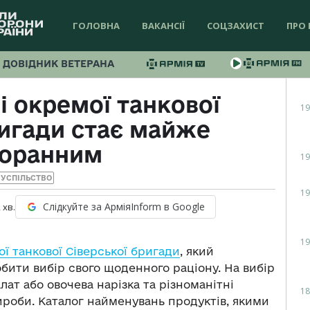
ГОЛОВНА
ВАКАНСІЇ
СОЦЗАХИСТ
ПРО 
ДОВІДНИК ВЕТЕРАНА
і окремої танкової
19
ригади стає майже
торанним
19
УСПІЛЬСТВО
19
Слідкуйте за АрміяInform в Google
2
хв.
19
ї танкової Сіверської бригади
, який
обити вибір свого щоденного раціону. На вибір
лат або овочева нарізка та різноманітні
18
вироби. Каталог найменувань продуктів, якими