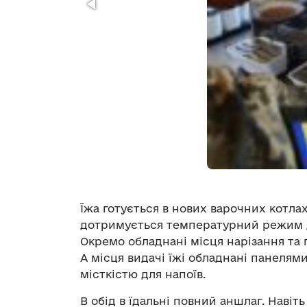
Їжа готується в нових варочних котл
дотримується температурний режим дл
Окремо обладнані місця нарізання та 
А місця видачі їжі обладнані панеля
місткістю для напоїв.
В обід в їдальні повний аншлаг. Навіт