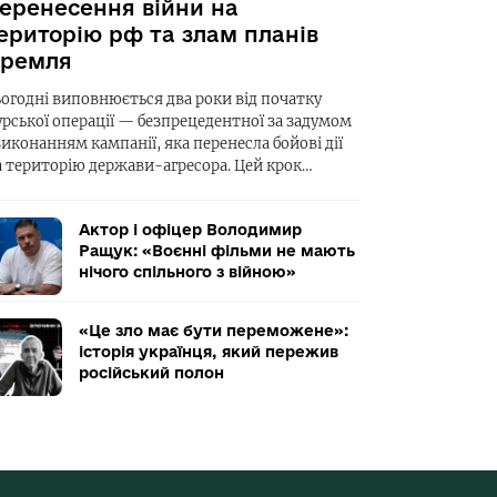
еренесення війни на
ериторію рф та злам планів
ремля
ьогодні виповнюється два роки від початку
урської операції — безпрецедентної за задумом
виконанням кампанії, яка перенесла бойові дії
а територію держави-агресора. Цей крок…
Актор і офіцер Володимир
Ращук: «Воєнні фільми не мають
нічого спільного з війною»
«Це зло має бути переможене»:
історія українця, який пережив
російський полон