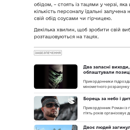
обідом, – стоять із тацями у черзі, я
кількість персоналу їдальні залучена
свій обід соусами чи гірчицею.
Декілька хвилин, щоб зробити свій вибі
розташовуються на тацях.
ЗАБЕЗПЕЧЕННЯ
Два запасні виходи
облаштували позиц
Прикордонники підрозді
мінометного розрахунку 
Борець за небо і ди
Прикордонник Роман із 
п’ять років організовує
Двоє людей загину