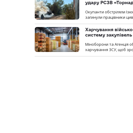
удару РСЗВ «Торнад
Окупанти обстріляли Ізю
загинули працівники цив
Харчування військ
систему закупівель
Міноборони та Агенція 
харчування ЗСУ, щоб зро