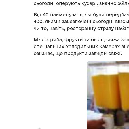
сьогодні оперують кухарі, значно збі
Від 40 найменувань, які були передб
400, якими забезпечені сьогодні війсь
чи то, навіть, ресторанну страву наба
М’ясо, риба, фрукти та овочі, свіжа з
спеціальних холодильних камерах збе
означає, що продукти завжди свіжі.