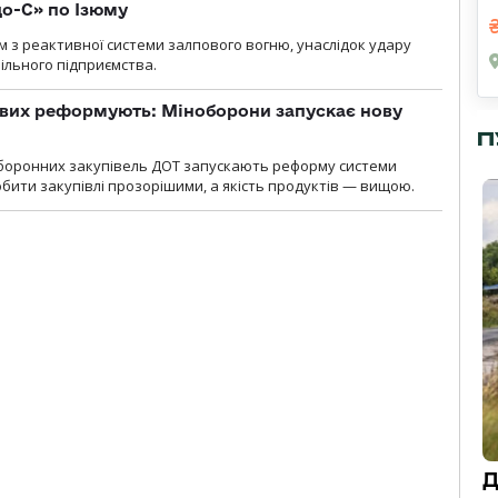
о-С» по Ізюму
м з реактивної системи залпового вогню, унаслідок удару
ільного підприємства.
ових реформують: Міноборони запускає нову
П
оборонних закупівель ДОТ запускають реформу системи
бити закупівлі прозорішими, а якість продуктів — вищою.
Д