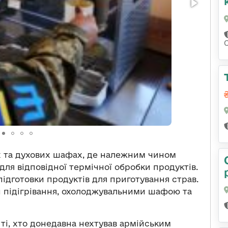
ах та духових шафах, де належним чином
я відповідної термічної обробки продуктів.
підготовки продуктів для приготування страв.
ми підігрівання, охолоджувальними шафою та
ь ті, хто донедавна нехтував армійським