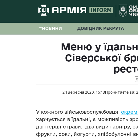
#НОВИНИ
ДОВІДНИК РЕКРУТА
Меню у їдальн
Сіверської б
рес
С
24 Вересня 2020, 16:13
Прочитаєте за:
У кожного військовослужбовця
окремо
харчується в їдальні, є можливість зр
дві перші страви, два види гарніру, са
фрукти, соки, йогурти, хлібобулочні 