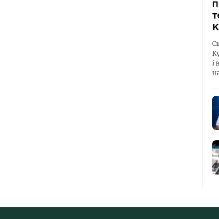
п
т
К
С
К
і 
н