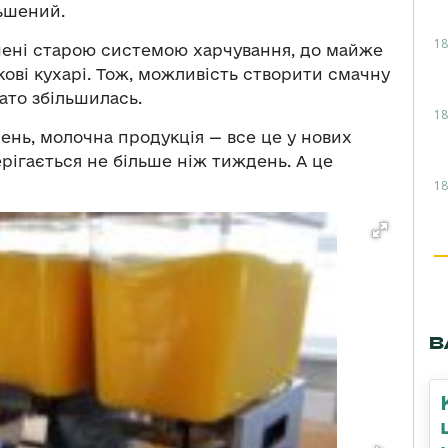
льшений.
18
ачені старою системою харчування, до майже
кові кухарі. Тож, можливість створити смачну
гато збільшилась.
18
елень, молочна продукція — все це у нових
рігається не більше ніж тиждень. А це
18
В