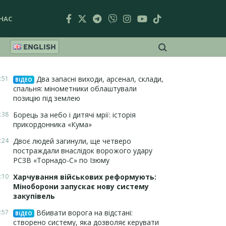
НАС
ENGLISH
:51
Два запасні виходи, арсенал, склади,
ВІДЕО
спальня: мінометники облаштували
позицію під землею
:38
Борець за небо і дитячі мрії: історія
прикордонника «Кума»
:24
Двоє людей загинули, ще четверо
постраждали внаслідок ворожого удару
РСЗВ «Торнадо-С» по Ізюму
:10
Харчування військових реформують:
Міноборони запускає нову систему
закупівель
:57
Вбивати ворога на відстані:
ВІДЕО
створено систему, яка дозволяє керувати