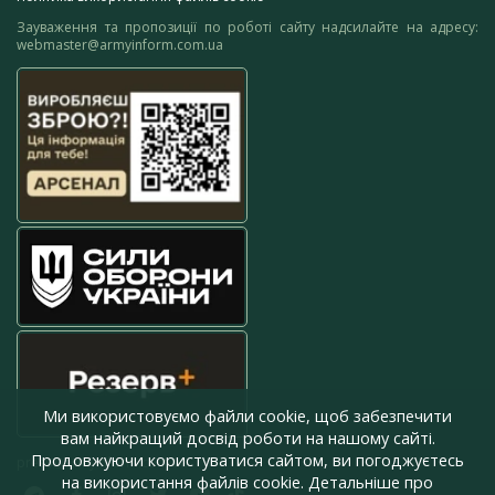
Зауваження та пропозиції по роботі сайту надсилайте на адресу:
webmaster@armyinform.com.ua
Ми використовуємо файли cookie, щоб забезпечити
вам найкращий досвід роботи на нашому сайті.
Продовжуючи користуватися сайтом, ви погоджуєтесь
press@armyinform.com.ua
на використання файлів cookie. Детальніше про