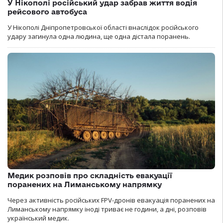
У Нікополі російський удар забрав життя водія
рейсового автобуса
У Нікополі Дніпропетровської області внаслідок російського
удару загинула одна людина, ще одна дістала поранень.
Медик розповів про складність евакуації
поранених на Лиманському напрямку
Через активність російських FPV-дронів евакуація поранених на
Лиманському напрямку іноді триває не години, а дні, розповів
український медик.