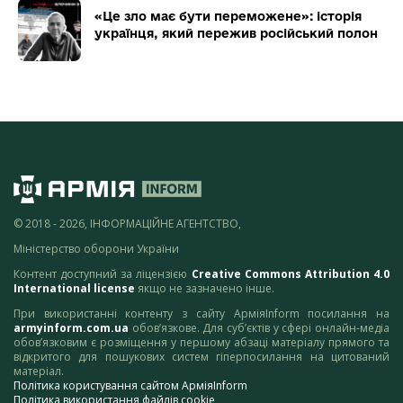
«Це зло має бути переможене»: історія
українця, який пережив російський полон
© 2018 - 2026, ІНФОРМАЦІЙНЕ АГЕНТСТВО,
Міністерство оборони України
Контент доступний за ліцензією
Creative Commons Attribution 4.0
International license
якщо не зазначено інше.
При використанні контенту з сайту АрміяInform посилання на
armyinform.com.ua
обов’язкове. Для суб’єктів у сфері онлайн-медіа
обов’язковим є розміщення у першому абзаці матеріалу прямого та
відкритого для пошукових систем гіперпосилання на цитований
матеріал.
Політика користування сайтом АрміяInform
Політика використання файлів cookie