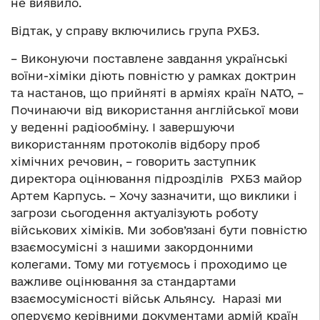
не виявило.
Відтак, у справу включились група РХБЗ.
– Виконуючи поставлене завдання українські
воїни-хіміки діють повністю у рамках доктрин
та настанов, що прийняті в арміях країн NATO, –
Починаючи від використання англійської мови
у веденні радіообміну. І завершуючи
використанням протоколів відбору проб
хімічних речовин, – говорить заступник
директора оцінювання підрозділів РХБЗ майор
Артем Карпусь. – Хочу зазначити, що виклики і
загрози сьогодення актуалізують роботу
військових хіміків. Ми зобов’язані бути повністю
взаємосумісні з нашими закордонними
колегами. Тому ми готуємось і проходимо це
важливе оцінювання за стандартами
взаємосумісності військ Альянсу. Наразі ми
оперуємо керівними документами армій країн