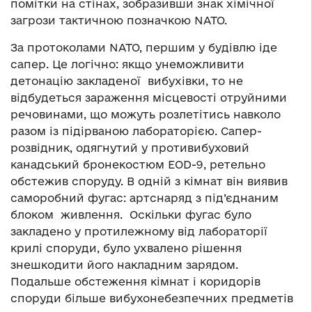
помітки на стінах, зобразивши знак хімічної
загрози тактичною позначкою NATO.
За протоколами NATO, першим у будівлю іде
сапер. Це логічно: якщо унеможливити
детонацію закладеної вибухівки, то не
відбудеться зараження місцевості отруйними
речовинами, що можуть розлетітись навколо
разом із підірваною лабораторією. Сапер-
розвідник, одягнутий у противибуховий
канадський бронекостюм EOD-9, ретельно
обстежив споруду. В одній з кімнат він виявив
саморобний фугас: артснаряд з під’єднаним
блоком живлення. Оскільки фугас було
закладено у протилежному від лабораторії
крилі споруди, було ухвалено рішення
знешкодити його накладним зарядом.
Подальше обстеження кімнат і коридорів
споруди більше вибухонебезпечних предметів