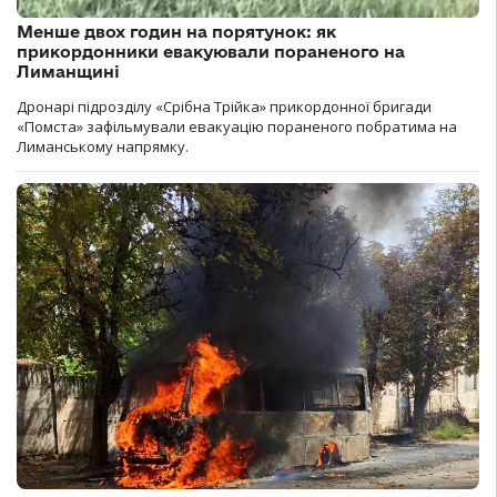
Менше двох годин на порятунок: як
прикордонники евакуювали пораненого на
Лиманщині
Дронарі підрозділу «Срібна Трійка» прикордонної бригади
«Помста» зафільмували евакуацію пораненого побратима на
Лиманському напрямку.