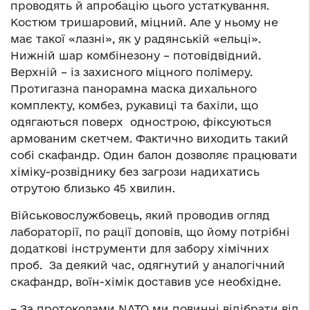
проводять й апробацію цього устаткування.
Костюм тришаровий, міцний. Але у ньому не
має такої «лазні», як у радянській «ельці».
Нижній шар комбінезону – потовідвідний.
Верхній – із захисного міцного полімеру.
Протигазна панорамна маска дихального
комплекту, комбез, рукавиці та бахіли, що
одягаються поверх однострою, фіксуються
армованим скетчем. Фактично виходить такий
собі скафандр. Один балон дозволяє працювати
хіміку-розвіднику без загрози надихатись
отрутою близько 45 хвилин.
Військовослужбовець, який проводив огляд
лабораторії, по рації доповів, що йому потрібні
додаткові інструменти для забору хімічних
проб. За деякий час, одягнутий у аналогічний
скафандр, воїн-хімік доставив усе необхідне.
– За протоколами NATO ми повинні відібрати від