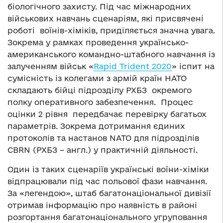
біологічного захисту. Під час міжнародних
військових навчань сценаріям, які присвячені
роботі воїнів-хіміків, приділяється значна увага.
Зокрема у рамках проведення українсько-
американського командно-штабного навчання із
залученням військ «
Rapid Trident 2020
» іспит на
сумісність із колегами з армій країн НАТО
складають бійці підрозділу РХБЗ окремого
полку оперативного забезпечення. Процес
оцінки 2 рівня передбачає перевірку багатьох
параметрів. Зокрема дотримання єдиних
протоколів та настанов NATO для підрозділів
CBRN (РХБЗ – англ.) у практичній діяльності.
Один із таких сценаріїв українські воїни-хіміки
відпрацювали під час польової фази навчання.
За «легендою», штаб багатонаціональної дивізії
отримав інформацію про наявність в районі
розгортання багатонаціонального угруповання