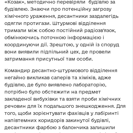
«Козак», методично перевіряли будівлю за
будівлею. Знаючи про потенційну загрозу
хімічного ураження, десантники заздалегідь
одягли протигази. Штурмові відділення
тримали між собою постійний радіозв’язок,
обмінюючись поточною інформацією і
координуючи дії. Зрештою, у одній із споруд
вони виявили підпільний цех, де провели
затримання присутньої там особи.
Командир десантно-штурмового відділення
негайно викликав саперів та хіміків, адже
будівлю, де було виявлено лабораторію,
потрібно було обстежити на предмет
закладеної вибухівки та взяти проби хімічних
речовин для їх подальшого знешкодження. Для
того, щоби зорієнтувати фахівців у лабіринті
напівтемних коридорів закинутої будівлі,
десантники фарбою з балончика залишили