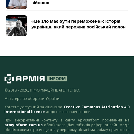
війною»
«Це зло має бути переможене»: історія
українця, який пережив російський полон
© 2018 - 2026, ІНФОРМАЦІЙНЕ АГЕНТСТВО,
Міністерство оборони України
Контент доступний за ліцензією
Creative Commons Attribution 4.0
International license
якщо не зазначено інше.
При використанні контенту з сайту АрміяInform посилання на
armyinform.com.ua
обов’язкове. Для суб’єктів у сфері онлайн-медіа
обов’язковим є розміщення у першому абзаці матеріалу прямого та