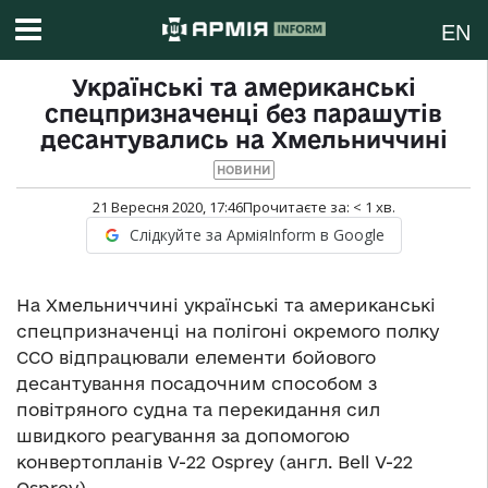
EN
Українські та американські
спецпризначенці без парашутів
десантувались на Хмельниччині
НОВИНИ
21 Вересня 2020, 17:46
Прочитаєте за:
< 1
хв.
Слідкуйте за АрміяInform в Google
На Хмельниччині українські та американські
спецпризначенці на полігоні окремого полку
ССО відпрацювали елементи бойового
десантування посадочним способом з
повітряного судна та перекидання сил
швидкого реагування за допомогою
конвертопланів V-22 Osprey (англ. Bell V-22