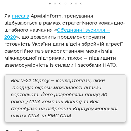
Як
писала
АрміяInform, тренування
відбуваються в рамках стратегічного командно-
штабного навчання «
Об’єднанні зусилля
—
2020
», що дозволить продемонструвати
готовність України дати відсіч збройній агресії
самостійно та з використанням механізмів
міжнародної підтримки, також — підвищити
взаємосумісність із силами і засобами НАТО.
Bell V-22 Osprey — конвертоплан, який
поєднує окремі можливості літака і
вертольота. Його розробляли понад 30
років у США компанії Boeing та Bell.
Перебуває на озброєнні Корпусу морської
піхоти США та ВМС США.