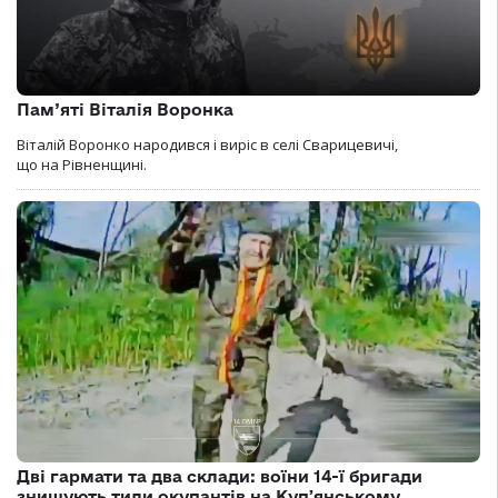
Пам’яті Віталія Воронка
Віталій Воронко народився і виріс в селі Сварицевичі,
що на Рівненщині.
Дві гармати та два склади: воїни 14-ї бригади
знищують тили окупантів на Купʼянському