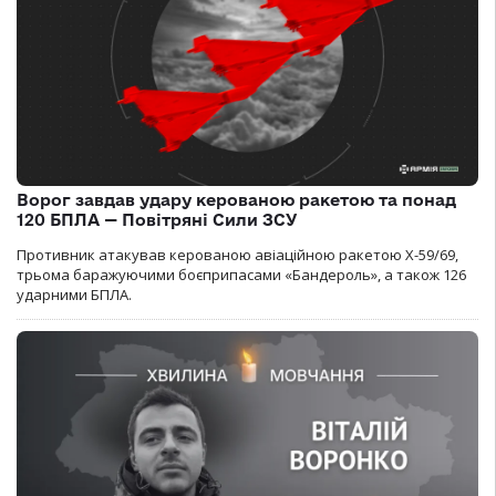
Ворог завдав удару керованою ракетою та понад
120 БПЛА — Повітряні Сили ЗСУ
Противник атакував керованою авіаційною ракетою Х-59/69,
трьома баражуючими боєприпасами «Бандероль», а також 126
ударними БПЛА.