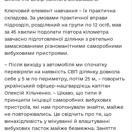
Ключовий елемент навчання – їх практична
складова. За умовами практичної вправи
підрозділ, розділений на групи по 12 осіб, мав
за 45 хвилин подолати півтора кілометра
завчасно підготовленої ділянки з ретельно
замаскованими різноманітними саморобними
вибуховими пристроями.
– Після виходу з автомобіля ми спочатку
перевіряли на наявність СВП ділянку довкола
себе у 5 м по периметру, потім 25 м, – говорить
український офіцер-нацгвардієць капітан
Олексій Хільченко. – Цікаво, що типи й
принципи ініціації саморобних вибухових
пристроїв, які нам пропонували знайти, майже
не повторювались. Це свідчить про те, що
винахідливість у мінуванні й влаштуванні
вибухових пасток майже безмежна. Заняття