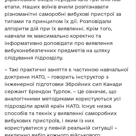
етапи. Наших воїнів вчили розпізнавати
різноманітні саморобні вибухові пристрої за
типами та принципом їх дії. Розповідали
алгоритм дій при їх виявленні. Крім того,
навчали як максимально коректно та
інформативно доповідати про виявлення
вибухонебезпечних предметів на шляху
слідування підрозділу.
– Такі практичні заняття є частиною навчальної
доктрини НАТО, – говорить інструктор з
інженерної підготовки Збройних сил Канади
сержант Брендон Турлок. – Це означає, що
аналогічними методиками користуються усі
підрозділи армій країн НАТО. Існує низка
способів та технік у виявленні саморобних
вибухових пристроїв, і яким із них
користуватися у певній реальній ситуації –
виключно вибір кожного військового.