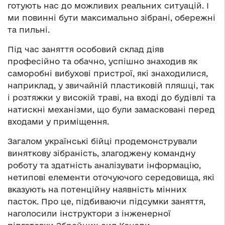
готують нас до можливих реальних ситуацій. І
ми повинні бути максимально зібрані, обережні
та пильні.
Під час заняття особовий склад діяв
професійно та обачно, успішно знаходив як
саморобні вибухові пристрої, які знаходилися,
наприклад, у звичайній пластиковій пляшці, так
і розтяжки у високій траві, на вході до будівлі та
натискні механізми, що були замасковані перед
входами у приміщення.
Загалом українські бійці продемонстрували
виняткову зібраність, злагоджену командну
роботу та здатність аналізувати інформацію,
нетипові елементи оточуючого середовища, які
вказують на потенційну наявність мінних
пасток. Про це, підбиваючи підсумки заняття,
наголосили інструктори з інженерної