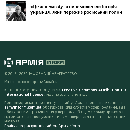
«Це зло має бути переможене»: історія
українця, який пережив російський полон
© 2018 - 2026, ІНФОРМАЦІЙНЕ АГЕНТСТВО,
Міністерство оборони України
Контент доступний за ліцензією
Creative Commons Attribution 4.0
International license
якщо не зазначено інше.
При використанні контенту з сайту АрміяInform посилання на
armyinform.com.ua
обов’язкове. Для суб’єктів у сфері онлайн-медіа
обов’язковим є розміщення у першому абзаці матеріалу прямого та
відкритого для пошукових систем гіперпосилання на цитований
матеріал.
Політика користування сайтом АрміяInform