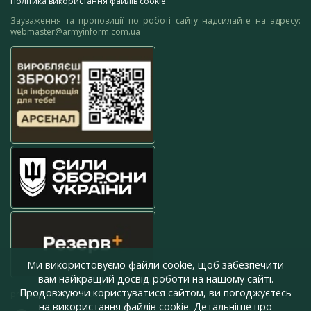
Політика використання файлів cookie
Зауваження та пропозиції по роботі сайту надсилайте на адресу:
webmaster@armyinform.com.ua
Ми використовуємо файли cookie, щоб забезпечити
вам найкращий досвід роботи на нашому сайті.
Продовжуючи користуватися сайтом, ви погоджуєтесь
press@armyinform.com.ua
на використання файлів cookie. Детальніше про