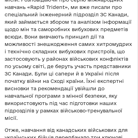
навчань «Rapid Trident», ми вже писали про
спеціальний інженерний підрозділ ЗС Канади,
який займається збором та аналізом інформації
щодо мін та саморобних вибухових предметів
всюди. Вони вивчають принцип дії та
можливості знешкодження самих хитромудрих
і технічно складних вибухових пристроїв, що
застосовують у районах військових конфліктів
по усьому світі, де беруть участь представники
ЗС Канади. Були ці сапери й в Україні після
початку війни на Сході країни. Їхні експертні
висновки та рекомендації увійшли до
навчальної програми з мінної безпеки, яку
використовують під час підготовки наших
підрозділів у рамках військово-тренувальної
місії.
Отже, навчання від канадських військових для
українських бійців передбачало три ключові