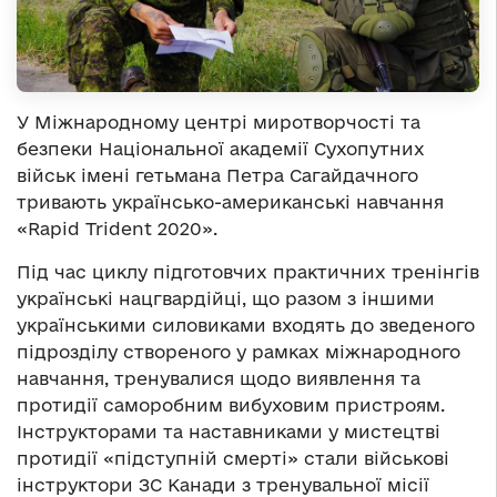
У Міжнародному центрі миротворчості та
безпеки Національної академії Сухопутних
військ імені гетьмана Петра Сагайдачного
тривають українсько-американські навчання
«Rapid Trident 2020».
Під час циклу підготовчих практичних тренінгів
українські нацгвардійці, що разом з іншими
українськими силовиками входять до зведеного
підрозділу створеного у рамках міжнародного
навчання, тренувалися щодо виявлення та
протидії саморобним вибуховим пристроям.
Інструкторами та наставниками у мистецтві
протидії «підступній смерті» стали військові
інструктори ЗС Канади з тренувальної місії