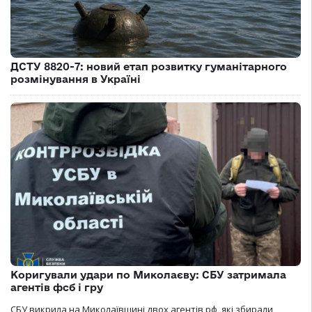
ДСТУ 8820-7: новий етап розвитку гуманітарного
розмінування в Україні
Коригували удари по Миколаєву: СБУ затримала
агентів фсб і гру
СБУ викрила на Миколаївщині двох агентів рф, які збирали