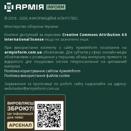
© 2018 - 2026, ІНФОРМАЦІЙНЕ АГЕНТСТВО,
Міністерство оборони України
Контент доступний за ліцензією
Creative Commons Attribution 4.0
International license
якщо не зазначено інше.
При використанні контенту з сайту АрміяInform посилання на
armyinform.com.ua
обов’язкове. Для суб’єктів у сфері онлайн-медіа
обов’язковим є розміщення у першому абзаці матеріалу прямого та
відкритого для пошукових систем гіперпосилання на цитований
матеріал.
Політика користування сайтом АрміяInform
Політика використання файлів cookie
Зауваження та пропозиції по роботі сайту надсилайте на адресу:
webmaster@armyinform.com.ua