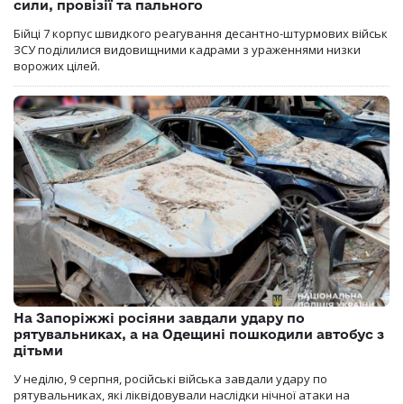
сили, провізії та пального
Бійці 7 корпус швидкого реагування десантно-штурмових військ
ЗСУ поділилися видовищними кадрами з ураженнями низки
ворожих цілей.
На Запоріжжі росіяни завдали удару по
рятувальниках, а на Одещині пошкодили автобус з
дітьми
У неділю, 9 серпня, російські війська завдали удару по
рятувальниках, які ліквідовували наслідки нічної атаки на