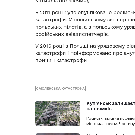
Катинського злочину.
У 2011 році було опубліковано російс
катастрофи. У російському звіті пров
польських пілотів, а в польському уря
російських авіадиспетчерів.
У 2016 році в Польщі на урядовому рів
катастрофи і поінформовано про ану
причин катастрофи
СМОЛЕНСЬКА КАТАСТРОФА
Куп’янськ залишаєть
напрямків
Російські війська посилю
місто малі групи. Частин