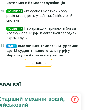
чотирьох військовослужбовців
:55
«Їм сумно і боляче»: чому
КОМЕНТАР
росіяни заздрять українській військовій
системі
:36
На Харківщині тривають бої за
КОМЕНТАР
Козачу Лопань: рф намагається заводити
окремі групи
:18
«МоЛоЧКа» триває: СБС уразили
ВІДЕО
ще 12 суден тіньового флоту рф у
Чорному та Азовському морях
ВСІ НОВИНИ
АКАНСІЇ
Стаpший механік-водій,
військовий