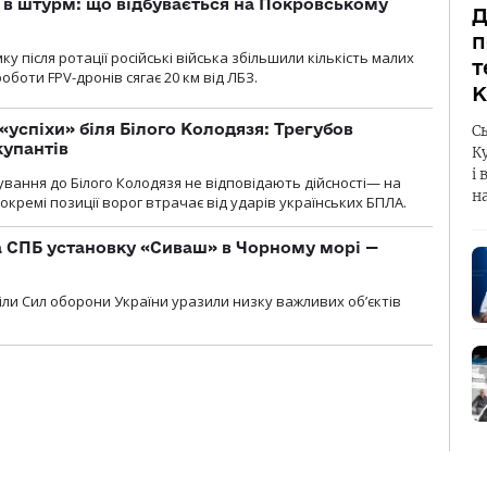
 в штурм: що відбувається на Покровському
Д
п
 після ротації російські війська збільшили кількість малих
т
оботи FPV-дронів сягає 20 км від ЛБЗ.
К
«успіхи» біля Білого Колодязя: Трегубов
С
купантів
К
і 
сування до Білого Колодязя не відповідають дійсності— на
н
кремі позиції ворог втрачає від ударів українських БПЛА.
 СПБ установку «Сиваш» в Чорному морі —
діли Сил оборони України уразили низку важливих об’єктів