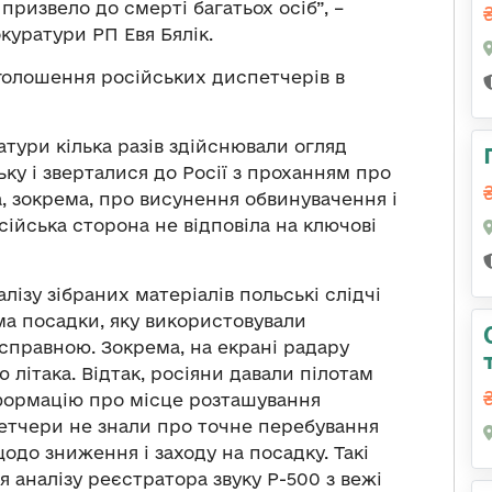
призвело до смерті багатьох осіб”, –
куратури РП Евя Бялік.
оголошення російських диспетчерів в
атури кілька разів здійснювали огляд
ку і зверталися до Росії з проханням про
, зокрема, про висунення обвинувачення і
ійська сторона не відповіла на ключові
лізу зібраних матеріалів польські слідчі
ма посадки, яку використовували
справною. Зокрема, на екрані радару
 літака. Відтак, росіяни давали пілотам
нформацію про місце розташування
петчери не знали про точне перебування
одо зниження і заходу на посадку. Такі
я аналізу реєстратора звуку P-500 з вежі