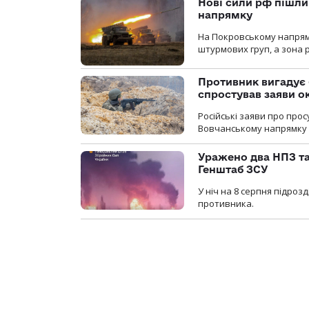
Нові сили рф пішли
напрямку
На Покровському напрямку
штурмових груп, а зона р
Противник вигадує 
спростував заяви о
Російські заяви про про
Вовчанському напрямку о
Уражено два НПЗ та
Генштаб ЗСУ
У ніч на 8 серпня підроз
противника.