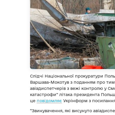
Слідчі Національної прокуратури Поль
Варшава-Мокотув з поданням про тим
авіадиспетчерів з вежі контролю у С
катастрофи” літака президента Польщі
це
повідомляє
Укрінформ з посиланн
“Звинувачення, які висунуто авіадис