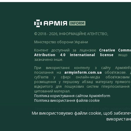
© 2018 - 2026, ІНФОРМАЦІЙНЕ АГЕНТСТВО,
Міністерство оборони України
Контент доступний за ліцензією
Creative Comm
Attribution 4.0 International license
якщо 
зазначено інше.
При використанні контенту з сайту АрміяInf
посилання на
armyinform.com.ua
обов’язкове. 
суб’єктів у сфері онлайн-медіа обов’язкови
розміщення у першому абзаці матеріалу прямого
відкритого для пошукових систем гіперпосилання
цитований матеріал.
Політика користування сайтом АрміяInform
Політика використання файлів cookie
Зауваження та пропозиції по роботі сайту надсилайте
Ми використовуємо файли cookie, щоб забезпе
адресу:
webmaster@armyinform.com.ua
використанн