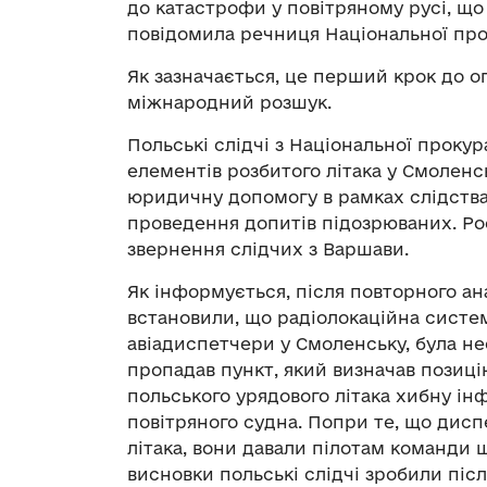
до катастрофи у повітряному русі, що 
повідомила речниця Національної про
Як зазначається, це перший крок до 
міжнародний розшук.
Польські слідчі з Національної прокур
елементів розбитого літака у Смоленсь
юридичну допомогу в рамках слідства
проведення допитів підозрюваних. Рос
звернення слідчих з Варшави.
Як інформується, після повторного ана
встановили, що радіолокаційна систе
авіадиспетчери у Смоленську, була не
пропадав пункт, який визначав позицію
польського урядового літака хибну і
повітряного судна. Попри те, що дис
літака, вони давали пілотам команди щ
висновки польські слідчі зробили післ