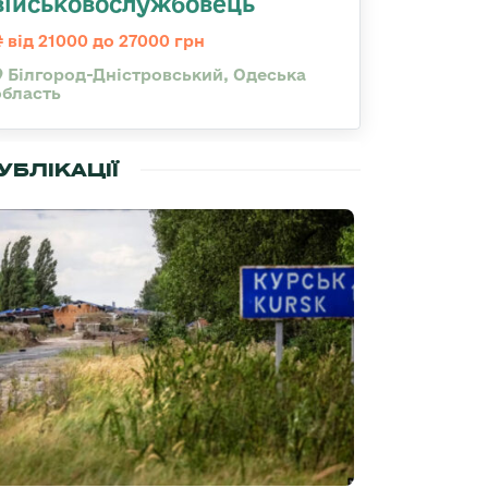
військовослужбовець
від 21000 до 27000 грн
Білгород-Дністровський, Одеська
область
УБЛІКАЦІЇ