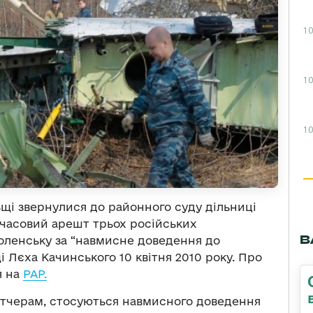
10
10
10
щі звернулися до районного суду дільниці
часовий арешт трьох російських
В
моленську за “навмисне доведення до
 Лєха Качинського 10 квітня 2010 року. Про
я на
РАР.
петчерам, стосуються навмисного доведення