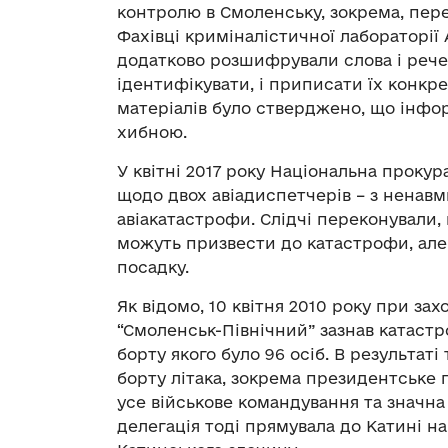
контролю в Смоленську, зокрема, пере
Фахівці криміналістичної лабораторії
додатково розшифрували слова і рече
ідентифікувати, і приписати їх конкр
матеріалів було стверджено, що інфор
хибною.
У квітні 2017 року Національна проку
щодо двох авіадиспетчерів – з ненав
авіакатастрофи. Слідчі переконували, 
можуть призвести до катастрофи, але
посадку.
Як відомо, 10 квітня 2010 року при за
“Смоленськ-Північний” зазнав катастр
борту якого було 96 осіб. В результаті
борту літака, зокрема президентське 
усе військове командування та значна
делегація тоді прямувала до Катині на