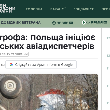
ГОЛОВНА
ВАКАНСІЇ
СОЦЗАХИСТ
ПРО 
ДОВІДНИК ВЕТЕРАНА
трофа: Польща ініціює
12
ських авіадиспетчерів
 СВІТУ ТА УКРАЇНИ
12
Слідкуйте за АрміяInform в Google
3
хв.
11
11
11