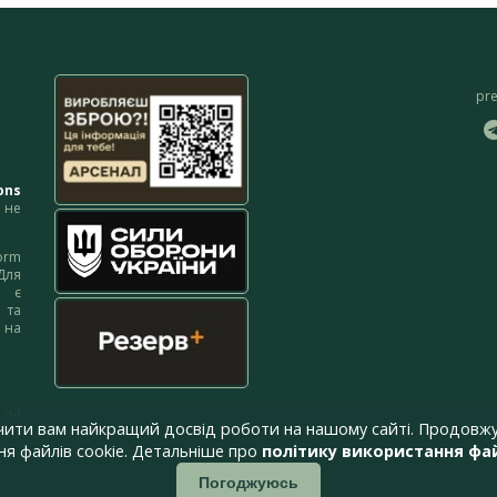
pr
ons
не
orm
Для
м є
 та
 на
 на
чити вам найкращий досвід роботи на нашому сайті. Продовжу
я файлів cookie. Детальніше про
політику використання фай
Погоджуюсь