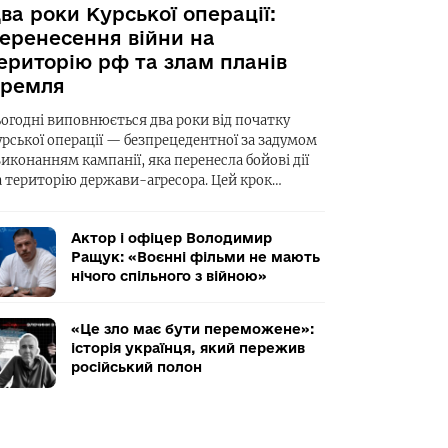
ва роки Курської операції:
еренесення війни на
ериторію рф та злам планів
ремля
ьогодні виповнюється два роки від початку
урської операції — безпрецедентної за задумом
виконанням кампанії, яка перенесла бойові дії
а територію держави-агресора. Цей крок…
Актор і офіцер Володимир
Ращук: «Воєнні фільми не мають
нічого спільного з війною»
«Це зло має бути переможене»:
історія українця, який пережив
російський полон