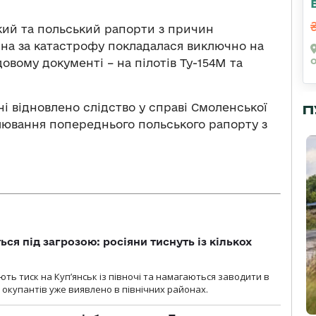
ький та польський рапорти з причин
ина за катастрофу покладалася виключно на
довому документі – на пілотів Ту-154М та
ні відновлено слідство у справі Смоленської
П
лювання попереднього польського рапорту з
ся під загрозою: росіяни тиснуть із кількох
ють тиск на Куп’янськ із півночі та намагаються заводити в
у окупантів уже виявлено в північних районах.