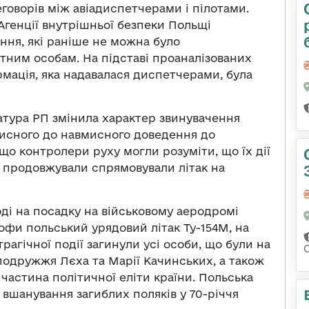
говорів між авіадиспетчерами і пілотами.
 Агенції внутрішньої безпеки Польщі
ння, які раніше не можна було
етним особам. На підставі проаналізованих
мація, яка надавалася диспетчерами, була
ратура РП змінила характер звинувачення
мисного до навмисного доведення до
що контролери руху могли розуміти, що їх дії
 продовжували спрямовували літак на
ході на посадку на військовому аеродромі
офи польський урядовий літак Ту-154М, на
 трагічної події загинули усі особи, що були на
подружжя Лєха та Марії Качинських, а також
 частина політичної еліти країни. Польська
 вшанування загиблих поляків у 70-річчя