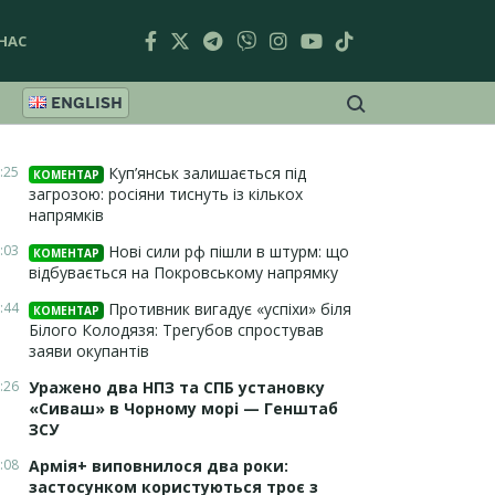
НАС
ENGLISH
:25
Куп’янськ залишається під
КОМЕНТАР
загрозою: росіяни тиснуть із кількох
напрямків
:03
Нові сили рф пішли в штурм: що
КОМЕНТАР
відбувається на Покровському напрямку
:44
Противник вигадує «успіхи» біля
КОМЕНТАР
Білого Колодязя: Трегубов спростував
заяви окупантів
:26
Уражено два НПЗ та СПБ установку
«Сиваш» в Чорному морі — Генштаб
ЗСУ
:08
Армія+ виповнилося два роки:
застосунком користуються троє з