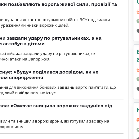
ки позбавляють ворога живої сили, провізії та
 реагування десантно-штурмових військ ЗСУ поділилися
ураженнями низки ворожих цілей.
ни завдали удару по рятувальниках, а на
 автобус з дітьми
йські війська завдали удару по рятувальниках, які
ічної атаки на Запоріжжя.
снує: «Вуду» поділився досвідом, як не
ром спорядження
ання для виконання бойових завдань варто пам’ятати, що
 який підійде всім, не існує.
ала: «Омега» знищила ворожих «ждунів» під
вили та знищили ворожі дрони, які готували засідку на
Покровськом.