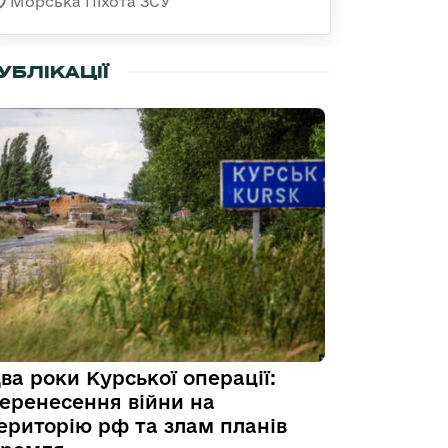
Морська Піхота ЗСУ
УБЛІКАЦІЇ
ва роки Курської операції:
еренесення війни на
ериторію рф та злам планів