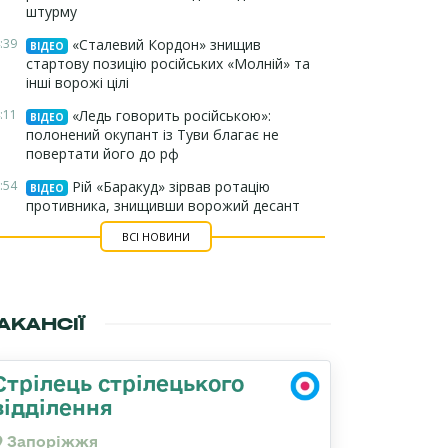
штурму
:39
«Сталевий Кордон» знищив
ВІДЕО
стартову позицію російських «Молній» та
інші ворожі цілі
:11
«Ледь говорить російською»:
ВІДЕО
полонений окупант із Туви благає не
повертати його до рф
:54
Рій «Баракуд» зірвав ротацію
ВІДЕО
противника, знищивши ворожий десант
ВСІ НОВИНИ
АКАНСІЇ
Стрілець стрілецького
відділення
Запоріжжя