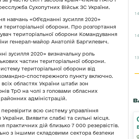
есслужба Сухопутних Військ ЗС України.
14
ня навчань «Об’єднанні зусилля 2020»
м територіальної оборони. Про розгортання
ндувач територіальної оборони Командування
14
їни генерал-майор Анатолій Баргилевич.
анні зусилля 2020» визначальну роль
13
ькових частин територіальної оборони.
систему територіальної оборони від
о командно-спостережного пункту включно.
всіх областях України штаби зон
нів ТрО на чолі з головами обласних
 районних адміністрацій.
В
а перевірити всю систему управління
України. Виявити слабкі та сильні місця.
 практичних дій близько 7 000 резервістів.
льно з іншими складовими сектора безпеки