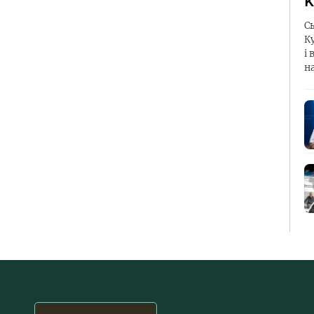
К
С
К
і 
н