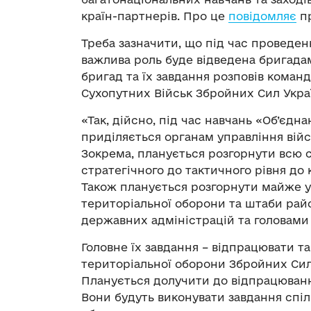
країн-партнерів. Про це
повідомляє
пр
Треба зазначити, що під час проведен
важлива роль буде відведена бригада
бригад та їх завдання розповів кома
Сухопутних Військ Збройних Сил Укра
«Так, дійсно, під час навчань «Об’єдн
приділяється органам управління війс
Зокрема, планується розгорнути всю 
стратегічного до тактичного рівня д
Також планується розгорнути майже у 
територіальної оборони та штаби райо
державних адміністрацій та головами
Головне їх завдання – відпрацювати т
територіальної оборони Збройних Сил 
Планується долучити до відпрацювання
Вони будуть виконувати завдання спі