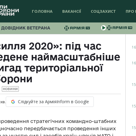
ГОЛОВНА
ВАКАНСІЇ
СОЦЗАХИСТ
ПРО 
ДОВІДНИК ВЕТЕРАНА
илля 2020»: під час
16
ведене наймасштабніше
16
игад територіальної
борони
15
НОВИНИ
Слідкуйте за АрміяInform в Google
хв.
15
 проведення стратегічних командно-штабних
15
Одночасно передбачається проведення інших
за участю сил і засобів країн-членів НАТО і