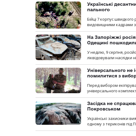
Українські десантни
пального
Бійці 7 корпус швидкого
видовищними кадрами з 
На Запоріжжі росія
Одещині пошкодили
У неділю, 9 серпня, росі
ліквідовували наслідки н
Універсального не і
помилитися з вибо
Перед вибором екіпірув
універсального комплекту,
Засідка не спрацюв
Покровськом
Українські захисники вия
одному з териконів під 