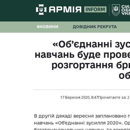
#НОВИНИ
ДОВІДНИК РЕКРУТА
«Об’єднанні зус
навчань буде про
розгортання бр
о
17 Вересня 2020, 8:47
Прочитаєте за:
2
В другій декаді вересня заплановано
навчань «Об’єднанні зусилля 2020». 
багатонаціональних навчань та заходів 