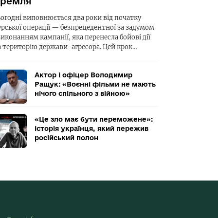
ремля
ьогодні виповнюється два роки від початку
урської операції — безпрецедентної за задумом
виконанням кампанії, яка перенесла бойові дії
а територію держави-агресора. Цей крок…
Актор і офіцер Володимир
Ращук: «Воєнні фільми не мають
нічого спільного з війною»
«Це зло має бути переможене»:
історія українця, який пережив
російський полон