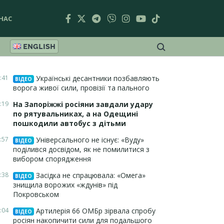
НАС
ENGLISH
:41
Українські десантники позбавляють
ВІДЕО
ворога живої сили, провізії та пального
:19
На Запоріжжі росіяни завдали удару
по рятувальниках, а на Одещині
пошкодили автобус з дітьми
:57
Універсального не існує: «Вуду»
ВІДЕО
поділився досвідом, як не помилитися з
вибором спорядження
:38
Засідка не спрацювала: «Омега»
ВІДЕО
знищила ворожих «ждунів» під
Покровськом
:04
Артилерія 66 ОМБр зірвала спробу
ВІДЕО
росіян накопичити сили для подальшого