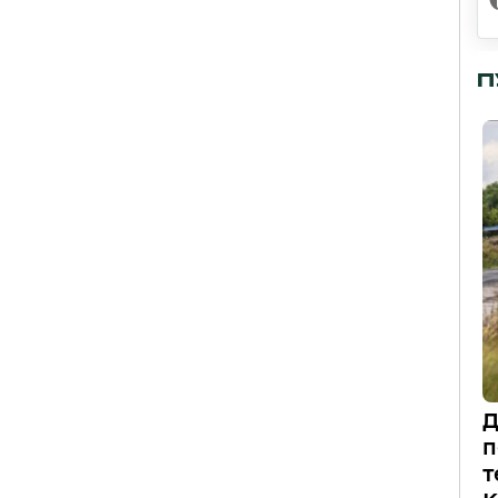
П
Д
п
т