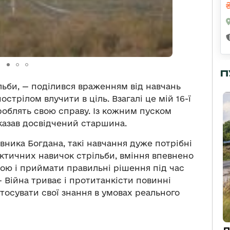
П
льби, — поділився враженням від навчань
трілом влучити в ціль. Взагалі це мій 16-ї
 роблять свою справу. Із кожним пуском
казав досвідчений старшина.
вника Богдана, такі навчання дуже потрібні
тичних навичок стрільби, вміння впевнено
бою і приймати правильні рішення під час
 Війна триває і протитанкісти повинні
стосувати свої знання в умовах реального