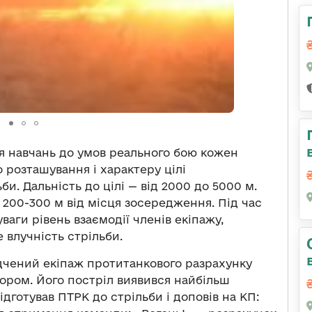
я навчань до умов реального бою кожен
розташування і характеру цілі
и. Дальність до цілі — від 2000 до 5000 м.
а 200-300 м від місця зосередження. Під час
ваги рівень взаємодії членів екіпажу,
 влучність стрільби.
ідчений екіпаж протитанкового разрахунку
ором. Його постріл виявився найбільш
дготував ПТРК до стрільби і доповів на КП: