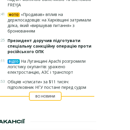
FREYJA
:41
«Продавав» вплив на
ФОТО
держпосадовців: на Харківщині затримали
ділка, який «вирішував питання» з
бронюванням
:25
Президент доручив підготувати
спеціальну санкційну операцію проти
російського ОПК
:11
На Луганщині Apachi розгромили
ВІДЕО
логістику окупантів: уражено
електростанцію, АЗС і транспорт
:53
Обіцяв «списати» за $11 тисяч:
підполковник НГУ постане перед судом
ВСІ НОВИНИ
АКАНСІЇ