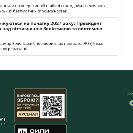
ивника на оперативній глибині стає одним із ключових
нських безпілотних спроможностей.
чікуються на початку 2027 року: Президент
у над вітчизняною балістикою та системою
димир Зеленський повідомив, що програма FREYJA вже
ної реалізації.
pr
ons
не