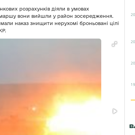
нкових розрахунків діяли в умовах
20
 маршу вони вийшли у район зосередження.
имали наказ знищити нерухомі броньовані цілі
КР.
20
20
19
В