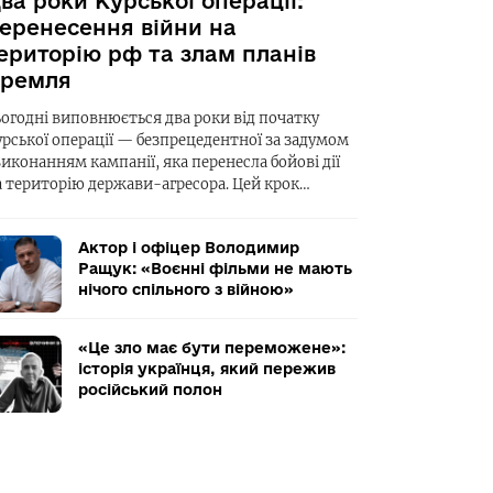
ва роки Курської операції:
еренесення війни на
ериторію рф та злам планів
ремля
ьогодні виповнюється два роки від початку
урської операції — безпрецедентної за задумом
виконанням кампанії, яка перенесла бойові дії
а територію держави-агресора. Цей крок…
Актор і офіцер Володимир
Ращук: «Воєнні фільми не мають
нічого спільного з війною»
«Це зло має бути переможене»:
історія українця, який пережив
російський полон