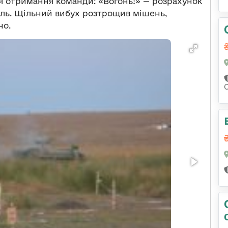
сля отримання команди: «Вогонь!» — розрахунок
ціль. Щільний вибух розтрощив мішень,
но.
С