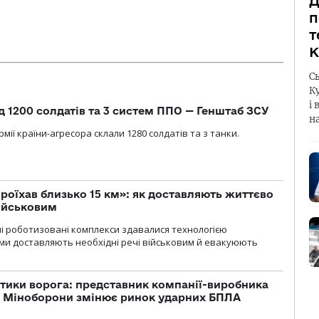
Д
п
т
К
С
К
і 
д 1200 солдатів та 3 систем ППО — Генштаб ЗСУ
н
мії країни-агресора склали 1280 солдатів та з танки.
проїхав близько 15 км»: як доставляють життєво
військовим
ні роботизовані комплекси здавалися технологією
ми доставляють необхідні речі військовим й евакуюють
тики ворога: представник компанії-виробника
а Міноборони змінює ринок ударних БПЛА