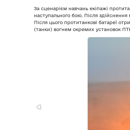
За сценарієм навчань екіпажі протита
наступального бою. Після здійснення
Після цього протитанкові батареї отр
(танки) вогнем окремих установок ПТ