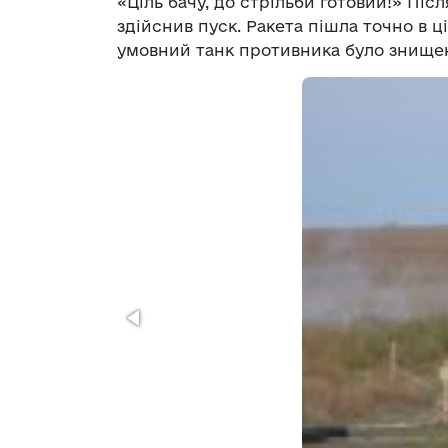
«Ціль бачу, до стрільби готовий!» Пі
здійснив пуск. Ракета пішла точно в 
умовний танк противника було знище