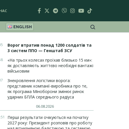
НАС
ENGLISH
35
Ворог втратив понад 1200 солдатів та
3 систем ППО — Генштаб ЗСУ
58
«На трьох колесах проїхав близько 15 км»:
як доставляють життєво необхідні вантажі
військовим
37
Знекровлення логістики ворога:
представник компанії-виробника про те,
як програма Міноборони змінює ринок
ударних БПЛА середнього радіуса
06.08.2026
:51
Перші результати очікуються на початку
2027 року: Президент розповів про роботу
над вітчизняною балістикою та системою