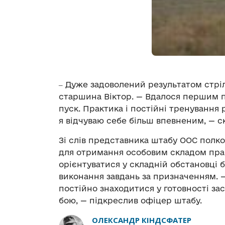
‒ Дуже задоволений результатом стрі
старшина Віктор. — Вдалося першим пос
пуск. Практика і постійні тренування
я відчуваю себе більш впевненим, — с
Зі слів представника штабу ООС полко
для отримання особовим складом прак
орієнтуватися у складній обстановці 
виконання завдань за призначенням. —
постійно знаходитися у готовності за
бою, — підкреслив офіцер штабу.
ОЛЕКСАНДР КІНДСФАТЕР