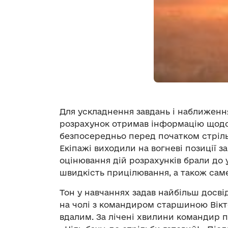
Для ускладнення завдань і наближенн
розрахунок отримав інформацію щодо 
безпосередньо перед початком стрільб
Екіпажі виходили на вогневі позиції з
оцінювання дій розрахунків брали до у
швидкість прицілювання, а також саме
Тон у навчаннях задав найбільш досв
на чолі з командиром старшиною Вікт
вдалим. За лічені хвилини командир пі