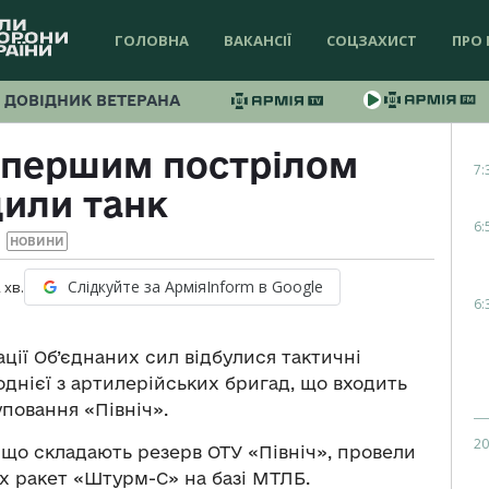
ГОЛОВНА
ВАКАНСІЇ
СОЦЗАХИСТ
ПРО 
ДОВІДНИК ВЕТЕРАНА
 першим пострілом
7:
или танк
6:
НОВИНИ
Слідкуйте за АрміяInform в Google
2
хв.
6:
ції Об’єднаних сил відбулися тактичні
днієї з артилерійських бригад, що входить
повання «Північ».
20
, що складають резерв ОТУ «Північ», провели
х ракет «Штурм-С» на базі МТЛБ.