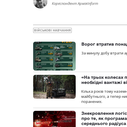
Кореспондент АрміяInform
ВІЙСЬКОВІ НАВЧАННЯ
Ворог втратив пона
За минулу добу втрати ар
«На трьох колесах 
необхідні вантажі 
Кілька років тому назем
майбутнього, а тепер ни
поранених.
Знекровлення логіс
про те, як програм
середнього радіуса