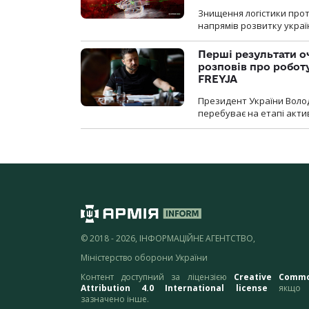
Знищення логістики прот
напрямів розвитку украї
Перші результати о
розповів про робот
FREYJA
Президент України Воло
перебуває на етапі актив
© 2018 - 2026, ІНФОРМАЦІЙНЕ АГЕНТСТВО,
Міністерство оборони України
Контент доступний за ліцензією
Creative Comm
Attribution 4.0 International license
якщо 
зазначено інше.