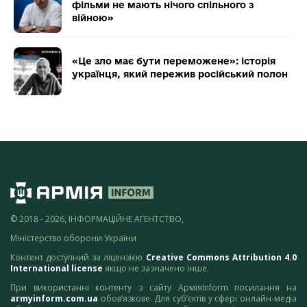
фільми не мають нічого спільного з
війною»
«Це зло має бути переможене»: історія
українця, який пережив російський полон
© 2018 - 2026, ІНФОРМАЦІЙНЕ АГЕНТСТВО,
Міністерство оборони України
Контент доступний за ліцензією
Creative Commons Attribution 4.0
International license
якщо не зазначено інше.
При використанні контенту з сайту АрміяInform посилання на
armyinform.com.ua
обов’язкове. Для суб’єктів у сфері онлайн-медіа