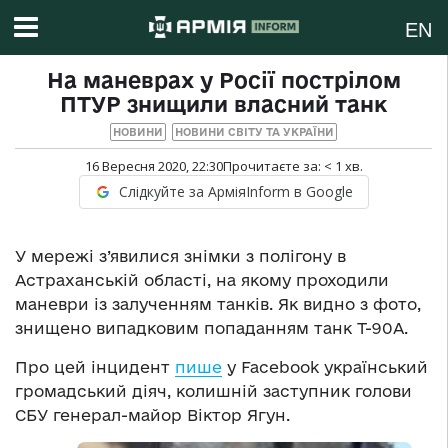
EN
На маневрах у Росії пострілом
ПТУР знищили власний танк
НОВИНИ
НОВИНИ СВІТУ ТА УКРАЇНИ
16 Вересня 2020, 22:30
Прочитаєте за:
< 1
хв.
Слідкуйте за АрміяInform в Google
У мережі з’явилися знімки з полігону в
Астраханській області, на якому проходили
маневри із залученням танків. Як видно з фото,
знищено випадковим попаданням танк Т-90А.
Про цей інцидент
пише
у Facebook український
громадський діяч, колишній заступник голови
СБУ генерал-майор Віктор Ягун.