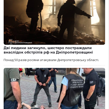
Дві людини загинуло, шестеро постраждали
внаслідок обстрілів рф на Дніпропетровщині
Понад 50 разів росіяни атакували Дніпропетровську області.