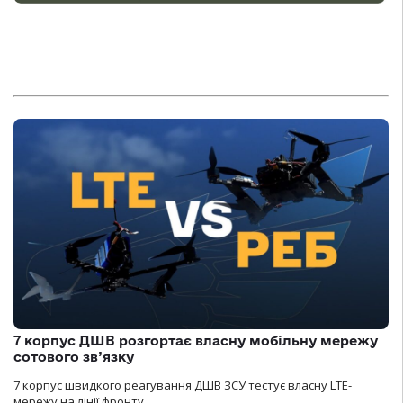
7 корпус ДШВ розгортає власну мобільну мережу
сотового зв’язку
7 корпус швидкого реагування ДШВ ЗСУ тестує власну LTE-
мережу на лінії фронту.