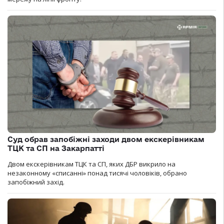
Суд обрав запобіжні заходи двом екскерівникам
ТЦК та СП на Закарпатті
Двом екскерівникам ТЦК та СП, яких ДБР викрило на
незаконному «списанні» понад тисячі чоловіків, обрано
запобіжний захід.