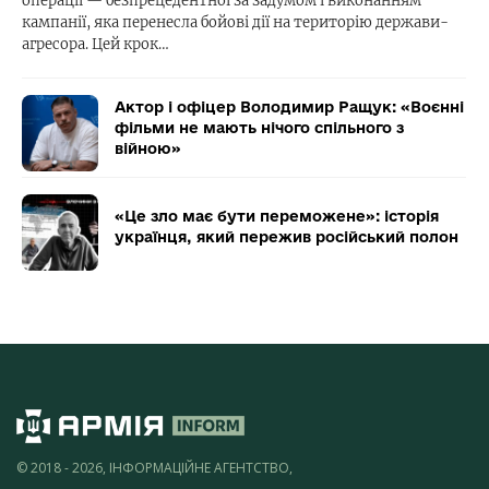
операції — безпрецедентної за задумом і виконанням
кампанії, яка перенесла бойові дії на територію держави-
агресора. Цей крок…
Актор і офіцер Володимир Ращук: «Воєнні
фільми не мають нічого спільного з
війною»
«Це зло має бути переможене»: історія
українця, який пережив російський полон
© 2018 - 2026, ІНФОРМАЦІЙНЕ АГЕНТСТВО,