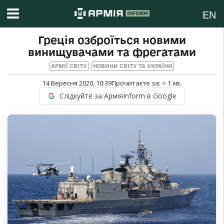
EN
Греція озброїться новими
винищувачами та фрегатами
АРМІЇ СВІТУ
НОВИНИ СВІТУ ТА УКРАЇНИ
14 Вересня 2020, 10:39
Прочитаєте за:
< 1
хв.
Слідкуйте за АрміяInform в Google