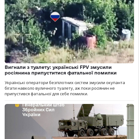
Вигнали з туалету: українські FPV змусили
росіянина припуститися фатальної помилки
Українські оператори безпілотних систем змусили окупанта
бігати навколо вуличного туалету, аж поки росіянин не
припустився фатальної для себе помилки.