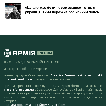
«Це зло має бути переможене»: історія
українця, який пережив російський полон
© 2018 - 2026, ІНФОРМАЦІЙНЕ АГЕНТСТВО,
Міністерство оборони України
Контент доступний за ліцензією
Creative Commons Attribution 4.0
International license
якщо не зазначено інше.
При використанні контенту з сайту АрміяInform посилання на
armyinform.com.ua
обов’язкове. Для суб’єктів у сфері онлайн-медіа
обов’язковим є розміщення у першому абзаці матеріалу прямого та
відкритого для пошукових систем гіперпосилання на цитований
матеріал.
Політика користування сайтом АрміяInform