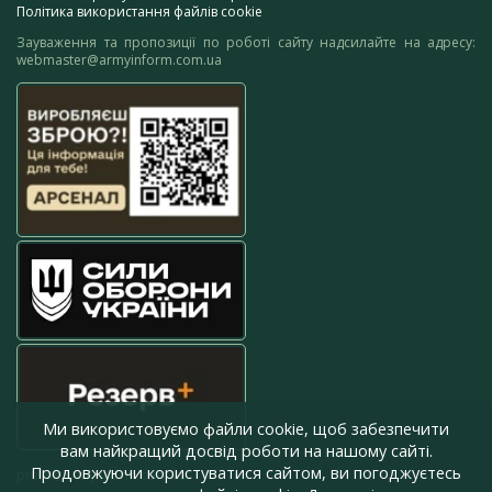
Політика використання файлів cookie
Зауваження та пропозиції по роботі сайту надсилайте на адресу:
webmaster@armyinform.com.ua
Ми використовуємо файли cookie, щоб забезпечити
вам найкращий досвід роботи на нашому сайті.
Продовжуючи користуватися сайтом, ви погоджуєтесь
press@armyinform.com.ua