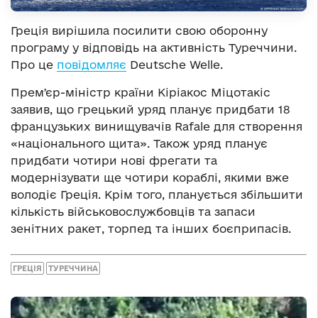
Греція вирішила посилити свою оборонну
програму у відповідь на активність Туреччини.
Про це
повідомляє
Deutsche Welle.
Премʼєр-міністр країни Кіріакос Міцотакіс
заявив, що грецький уряд планує придбати 18
французьких винищувачів Rafale для створення
«національного щита». Також уряд планує
придбати чотири нові фрегати та
модернізувати ще чотири кораблі, якими вже
володіє Греція. Крім того, планується збільшити
кількість військовослужбовців та запаси
зенітних ракет, торпед та інших боєприпасів.
ГРЕЦІЯ
ТУРЕЧЧИНА