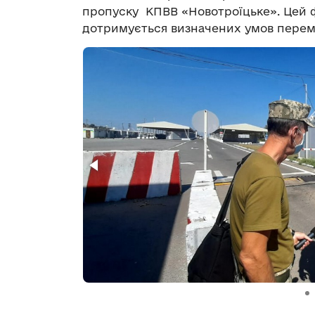
пропуску КПВВ «Новотроїцьке». Цей ф
дотримується визначених умов переми