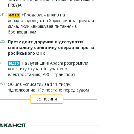
FREYJA
:41
«Продавав» вплив на
ФОТО
держпосадовців: на Харківщині затримали
ділка, який «вирішував питання» з
бронюванням
:25
Президент доручив підготувати
спеціальну санкційну операцію проти
російського ОПК
:11
На Луганщині Apachi розгромили
ВІДЕО
логістику окупантів: уражено
електростанцію, АЗС і транспорт
:53
Обіцяв «списати» за $11 тисяч:
підполковник НГУ постане перед судом
ВСІ НОВИНИ
АКАНСІЇ