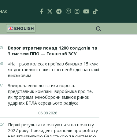
НАС
ENGLISH
35
Ворог втратив понад 1200 солдатів та
3 систем ППО — Генштаб ЗСУ
58
«На трьох колесах проїхав близько 15 км»:
як доставляють життєво необхідні вантажі
військовим
37
Знекровлення логістики ворога:
представник компанії-виробника про те,
як програма Міноборони змінює ринок
ударних БПЛА середнього радіуса
06.08.2026
:51
Перші результати очікуються на початку
2027 року: Президент розповів про роботу
над вітчизняною балістикою та системою