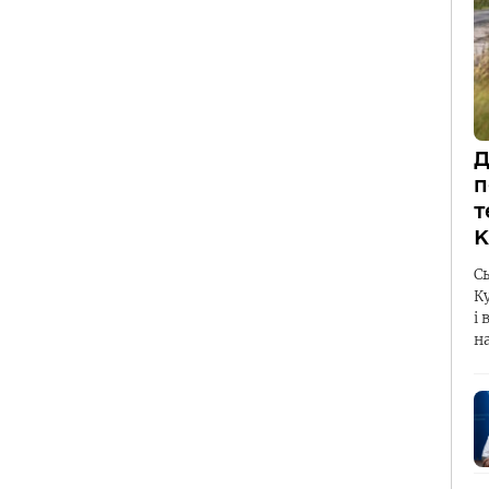
Д
п
т
К
С
К
і 
н