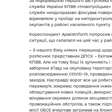
За інформацією першого заступника н
служби України КПВВ «Новотроїцьке» 
служби неодноразово фіксував поверне
відмовляли у проїзді на непідконтро
окупантів у районі населеного пункту
Кореспондент АрміяInform попросив 
ситуації, що склалася на цей час у ра
– З нашого боку ніяких перешкод щодо
роз’яснює представник ДПСУ. – Екіпаж
КПВВ. Але на тому боці їх зупиняють 
заборони в’їзду на окуповану територ
розповсюдженню COVID-19, проведенн
заходів. Насправді ворог все це роб
перемир’я, зокрема: проведення інже
облаштування нових позицій, викорис
мінування окремих ділянок місцевості
провокаційних обстрілів, а також під
місії ОБСЕ вчергове затримав на блокп