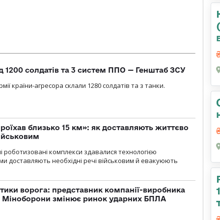
д 1200 солдатів та 3 систем ППО — Генштаб ЗСУ
мії країни-агресора склали 1280 солдатів та з танки.
проїхав близько 15 км»: як доставляють життєво
військовим
ні роботизовані комплекси здавалися технологією
ми доставляють необхідні речі військовим й евакуюють
тики ворога: представник компанії-виробника
а Міноборони змінює ринок ударних БПЛА