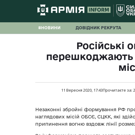
#НОВИНИ
ДОВІДНИК РЕКРУТА
Російські 
перешкоджають 
міс
11 Вересня 2020, 17:43
Прочитаєте за:
Незаконні збройні формування РФ про
наглядових місій ОБСЄ, СЦКК, які зд
припинення вогню вздовж лінії розме