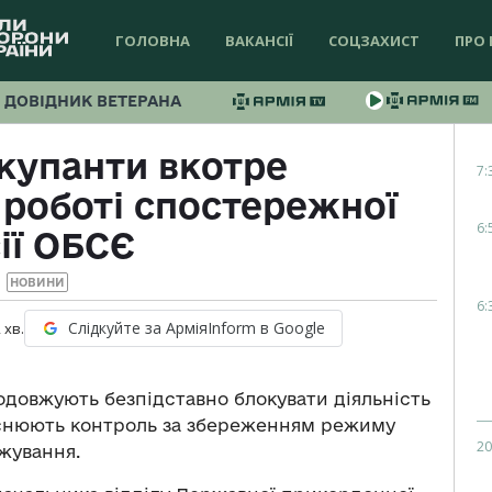
ГОЛОВНА
ВАКАНСІЇ
СОЦЗАХИСТ
ПРО 
ДОВІДНИК ВЕТЕРАНА
окупанти вкотре
7:
роботі спостережної
6:
ії ОБСЄ
НОВИНИ
6:
Слідкуйте за АрміяInform в Google
2
хв.
довжують безпідставно блокувати діяльність
ійснюють контроль за збереженням режиму
20
жування.