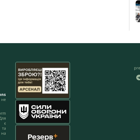
pr
ons
не
orm
Для
м є
 та
 на