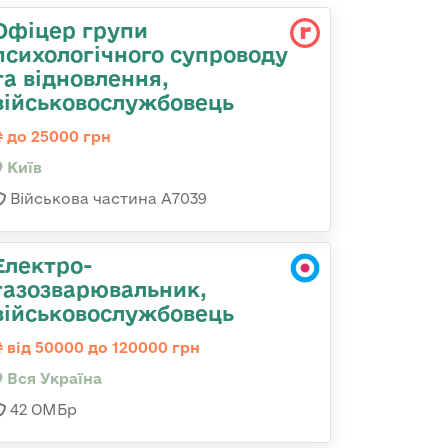
Офіцер групи
психологічного супроводу
та відновлення,
військовослужбовець
до 25000 грн
Київ
Військова частина А7039
Електро-
газозварювальник,
військовослужбовець
від 50000 до 120000 грн
Вся Україна
42 ОМБр