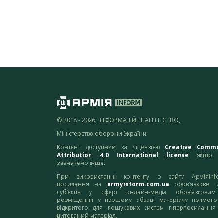
© 2018 - 2026, ІНФОРМАЦІЙНЕ АГЕНТСТВО,
Міністерство оборони України
Контент доступний за ліцензією
Creative Comm
Attribution 4.0 International license
якщо 
зазначено інше.
При використанні контенту з сайту АрміяInf
посилання на
armyinform.com.ua
обов’язкове. 
суб’єктів у сфері онлайн-медіа обов’язкови
розміщення у першому абзаці матеріалу прямого
відкритого для пошукових систем гіперпосилання
цитований матеріал.