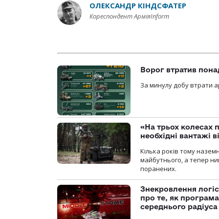
ОЛЕКСАНДР КІНДСФАТЕР
Кореспондент АрміяInform
Ворог втратив пона
За минулу добу втрати ар
«На трьох колесах 
необхідні вантажі 
Кілька років тому назем
майбутнього, а тепер ни
поранених.
Знекровлення логіс
про те, як програм
середнього радіуса