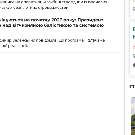
ивника на оперативній глибині стає одним із ключових
нських безпілотних спроможностей.
чікуються на початку 2027 року: Президент
у над вітчизняною балістикою та системою
димир Зеленський повідомив, що програма FREYJA вже
ної реалізації.
П