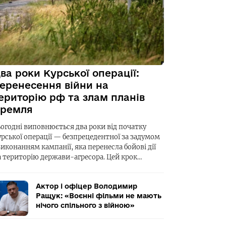
ва роки Курської операції:
еренесення війни на
ериторію рф та злам планів
ремля
ьогодні виповнюється два роки від початку
урської операції — безпрецедентної за задумом
виконанням кампанії, яка перенесла бойові дії
а територію держави-агресора. Цей крок…
Актор і офіцер Володимир
Ращук: «Воєнні фільми не мають
нічого спільного з війною»