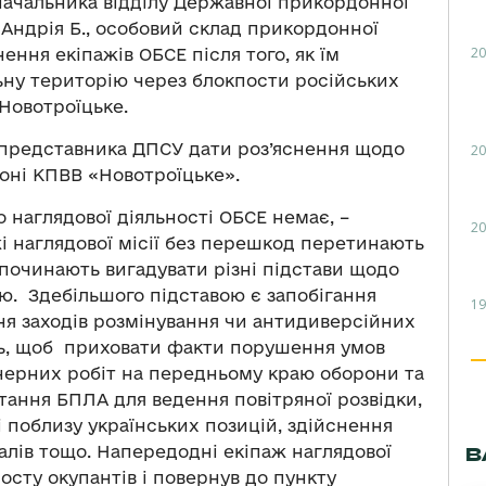
ачальника відділу Державної прикордонної
Андрія Б., особовий склад прикордонної
20
ння екіпажів ОБСЕ після того, як їм
льну територію через блокпости російських
 Новотроїцьке.
представника ДПСУ дати роз’яснення щодо
20
йоні КПВВ «Новотроїцьке».
 наглядової діяльності ОБСЕ немає, –
20
і наглядової місії без перешкод перетинають
і починають вигадувати різні підстави щодо
ію. Здебільшого підставою є запобігання
19
я заходів розмінування чи антидиверсійних
ить, щоб приховати факти порушення умов
нерних робіт на передньому краю оборони та
тання БПЛА для ведення повітряної розвідки,
 поблизу українських позицій, здійснення
палів тощо. Напередодні екіпаж наглядової
В
осту окупантів і повернув до пункту