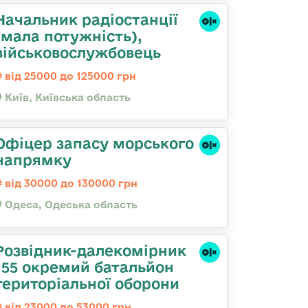
Начальник pадіостанції
(мала потужність),
військовослужбовець
від 25000 до 125000 грн
Київ, Київська область
Офіцер запасу морського
напрямку
від 30000 до 130000 грн
Одеса, Одеська область
Розвідник-далекомірник
155 окремий батальйон
територіальної оборони
від 23000 до 53000 грн