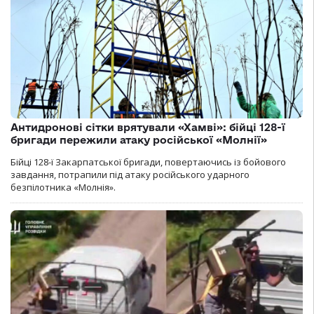
Антидронові сітки врятували «Хамві»: бійці 128-ї
бригади пережили атаку російської «Молнії»
Бійці 128-ї Закарпатської бригади, повертаючись із бойового
завдання, потрапили під атаку російського ударного
безпілотника «Молнія».