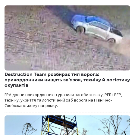
Destruction Team розбирає тил ворога:
прикордонники нищать зв’язок, техніку й логістику
окупантів
FPV-дрони прикордонників уразили засоби зв’язку, РЕБ і РЕР,
техніку, укриття та логістичний хаб ворога на Північно-
Слобожанському напрямку.