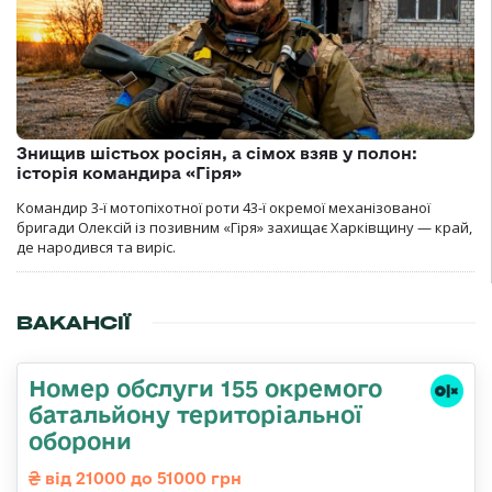
Знищив шістьох росіян, а сімох взяв у полон:
історія командира «Гіря»
Командир 3-ї мотопіхотної роти 43-ї окремої механізованої
бригади Олексій із позивним «Гіря» захищає Харківщину — край,
де народився та виріс.
ВАКАНСІЇ
Номер обслуги 155 окремого
батальйону територіальної
оборони
від 21000 до 51000 грн