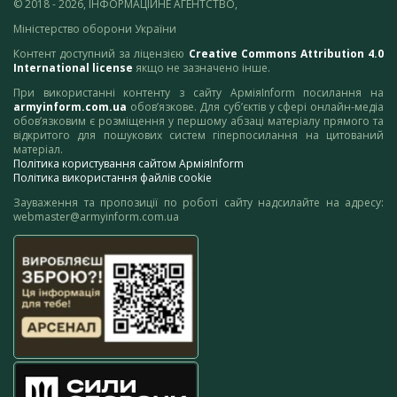
© 2018 - 2026, ІНФОРМАЦІЙНЕ АГЕНТСТВО,
Міністерство оборони України
Контент доступний за ліцензією
Creative Commons Attribution 4.0
International license
якщо не зазначено інше.
При використанні контенту з сайту АрміяInform посилання на
armyinform.com.ua
обов’язкове. Для суб’єктів у сфері онлайн-медіа
обов’язковим є розміщення у першому абзаці матеріалу прямого та
відкритого для пошукових систем гіперпосилання на цитований
матеріал.
Політика користування сайтом АрміяInform
Політика використання файлів cookie
Зауваження та пропозиції по роботі сайту надсилайте на адресу:
webmaster@armyinform.com.ua