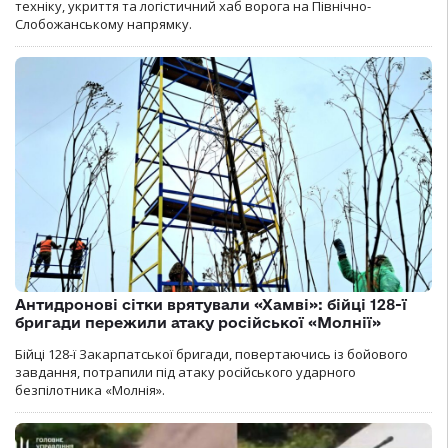
техніку, укриття та логістичний хаб ворога на Північно-
Слобожанському напрямку.
Антидронові сітки врятували «Хамві»: бійці 128-ї
бригади пережили атаку російської «Молнії»
Бійці 128-ї Закарпатської бригади, повертаючись із бойового
завдання, потрапили під атаку російського ударного
безпілотника «Молнія».