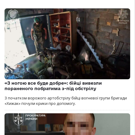
«З ногою все буде добре»: бійці вивезли
пораненого побратима з-під обстрілу
З початком ворожого артобстрілу бійці вогневої групи бригади
«Хижак» почули крики про допомогу.