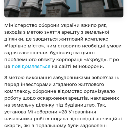
Міністерство оборони України вжило ряд
заходів з метою зняття арешту з земельної
ділянки, де зводиться житловий комплекс
«Чарівне місто», чим створило необхідні умови
задля завершення будівництва цього
проблемного об’єкту корпорації «Укрбуд». Про
це
повідомляється
на сайті Міноборони.
З метою виконання забудовниками зобов’язань
перед інвесторами згаданого житлового
комплексу, оборонне відомство організувало
роботу щодо оскарження арештів, накладених
на земельну ділянку під будівництво. Так,
установа Міноборони «28 Управління
начальника робіт» подала відповідні апеляційні
скарги, які в подальшому були задоволені