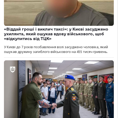
«Віддай гроші і виклич таксі»: у Києві засуджено
ухилянта, який ошукав вдову військового, щоб
«відкупитись від ТЦК»
У Києві до 7 років позбавлення волі засуджено чоловіка, який
ошукав дружину загиблого військового на 455 тисяч гривень.