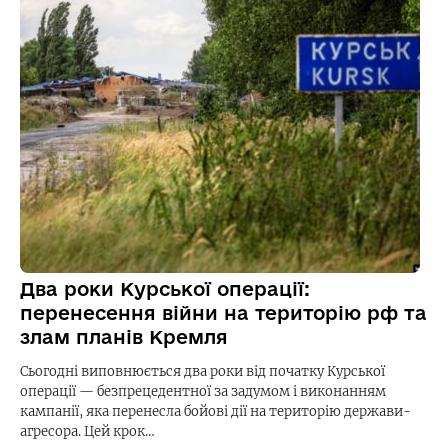
Два роки Курської операції:
перенесення війни на територію рф та
злам планів Кремля
Сьогодні виповнюється два роки від початку Курської
операції — безпрецедентної за задумом і виконанням
кампанії, яка перенесла бойові дії на територію держави-
агресора. Цей крок…