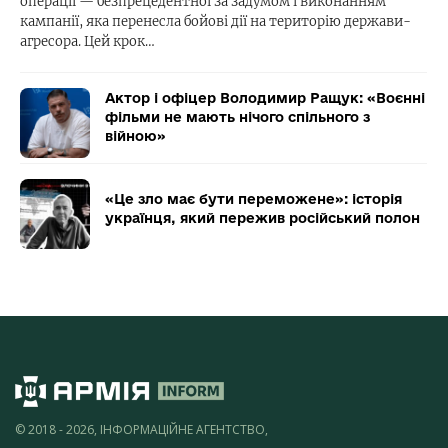
операції — безпрецедентної за задумом і виконанням
кампанії, яка перенесла бойові дії на територію держави-
агресора. Цей крок…
Актор і офіцер Володимир Ращук: «Воєнні
фільми не мають нічого спільного з
війною»
«Це зло має бути переможене»: історія
українця, який пережив російський полон
© 2018 - 2026, ІНФОРМАЦІЙНЕ АГЕНТСТВО,