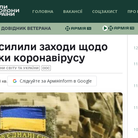
ГОЛОВНА
ВАКАНСІЇ
СОЦЗАХИСТ
ПРО 
ДОВІДНИК ВЕТЕРАНА
осилили заходи щодо
12
ки коронавірусу
11
НИ СВІТУ ТА УКРАЇНИ
ООС
Слідкуйте за АрміяInform в Google
1
хв.
11
11
10