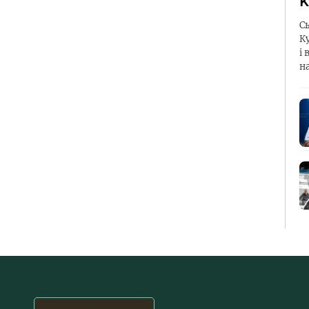
К
С
К
і 
н