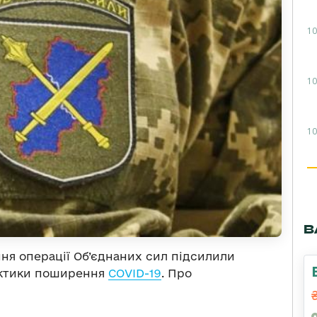
10
10
10
В
ення операції Об’єднаних сил підсилили
актики поширення
COVID-19
. Про