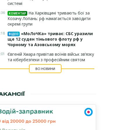
системі
:36
На Харківщині тривають бої за
КОМЕНТАР
Козачу Лопань: рф намагається заводити
окремі групи
:18
«МоЛоЧКа» триває: СБС уразили
ВІДЕО
ще 12 суден тіньового флоту рф у
Чорному та Азовському морях
:01
Євгеній Хмара привітав воїнів військ зв’язку
та кібербезпеки з професійним святом
ВСІ НОВИНИ
АКАНСІЇ
Водій-заправник
від 20000 до 25000 грн