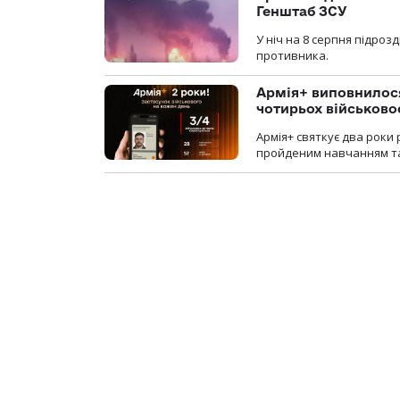
Генштаб ЗСУ
У ніч на 8 серпня підроз
противника.
Армія+ виповнилося
чотирьох військов
Армія+ святкує два роки 
пройденим навчанням та