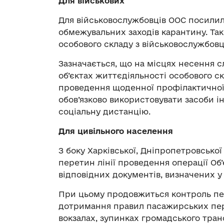
Для військових
Для військовослужбовців ООС посили
обмежувальних заходів карантину. Так
особового складу з військовослужбов
Зазначається, що на місцях несення 
об’єктах життєдіяльності особового с
проведення щоденної профілактичної 
обов’язково використовувати засоби і
соціальну дистанцію.
Для цивільного населення
З боку Харківської, Дніпропетровсько
перетин лінії проведення операції Об
відповідних документів, визначених у
При цьому продовжиться контроль пер
дотримання правил пасажирських пере
вокзалах, зупинках громадського тра