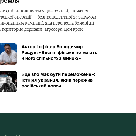
ремля
ьогодні виповнюється два роки від початку
урської операції — безпрецедентної за задумом
виконанням кампанії, яка перенесла бойові дії
а територію держави-агресора. Цей крок…
Актор і офіцер Володимир
Ращук: «Воєнні фільми не мають
нічого спільного з війною»
«Це зло має бути переможене»:
історія українця, який пережив
російський полон