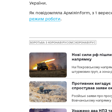
України.
Як повідомляла АрміяInform, з 1 вере
режим роботи
.
БОРОТЬБА З КОРОНАВІРУСОМ
КОРОНАВІРУС
Нові сили рф пішли
напрямку
На Покровському напрямку
штурмових груп, а зона р
Противник вигадує 
спростував заяви о
Російські заяви про про
Вовчанському напрямку о
Уражено два НПЗ та