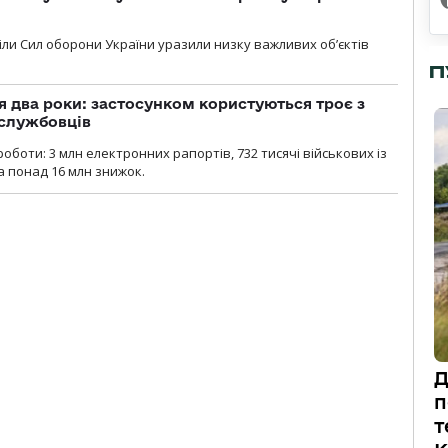
діли Сил оборони України уразили низку важливих об’єктів
П
 два роки: застосунком користуються троє з
ослужбовців
роботи: 3 млн електронних рапортів, 732 тисячі військових із
 понад 16 млн знижок.
Д
п
т