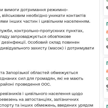
ли вимоги дотримання режимно-
, військовим необхідно уникати контактів
цями інших частин і цивільним населенням.
служби, контрольно-пропускних пунктах,
кладу запроваджується обов’язкове
дезінфекції. Особовий склад повинен
ндивідуального захисту (масок) і дотримувати
ї та Запорізької областей обмежується
’єднаних сил для громадян, які не мають
 районі проведення ООС.
евізників і цивільного населення щодо
везень на автостанціях, залізничних
нспорту та інших обмежень, введених урядом