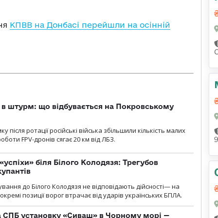
сня
КПВВ на Донбасі перейшли на осінній
 в штурм: що відбувається на Покровському
 після ротації російські війська збільшили кількість малих
оботи FPV-дронів сягає 20 км від ЛБЗ.
«успіхи» біля Білого Колодязя: Трегубов
купантів
сування до Білого Колодязя не відповідають дійсності— на
кремі позиції ворог втрачає від ударів українських БПЛА.
 СПБ установку «Сиваш» в Чорному морі —