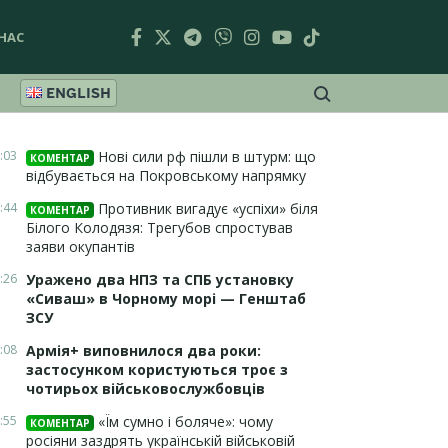
НАС
ENGLISH
:03
Нові сили рф пішли в штурм: що
КОМЕНТАР
відбувається на Покровському напрямку
:44
Противник вигадує «успіхи» біля
КОМЕНТАР
Білого Колодязя: Трегубов спростував
заяви окупантів
:26
Уражено два НПЗ та СПБ установку
«Сиваш» в Чорному морі — Генштаб
ЗСУ
:08
Армія+ виповнилося два роки:
застосунком користуються троє з
чотирьох військовослужбовців
:55
«Їм сумно і боляче»: чому
КОМЕНТАР
росіяни заздрять українській військовій