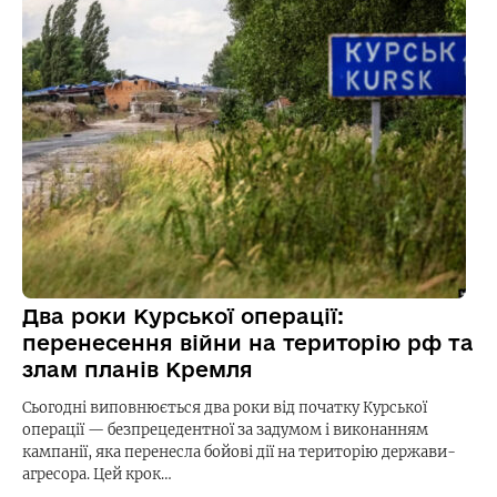
Два роки Курської операції:
перенесення війни на територію рф та
злам планів Кремля
Сьогодні виповнюється два роки від початку Курської
операції — безпрецедентної за задумом і виконанням
кампанії, яка перенесла бойові дії на територію держави-
агресора. Цей крок…