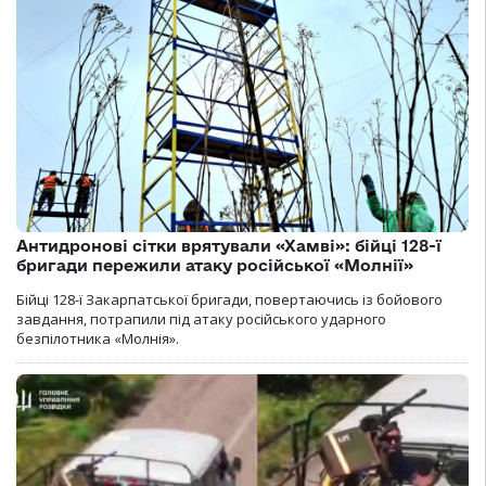
Антидронові сітки врятували «Хамві»: бійці 128-ї
бригади пережили атаку російської «Молнії»
Бійці 128-ї Закарпатської бригади, повертаючись із бойового
завдання, потрапили під атаку російського ударного
безпілотника «Молнія».