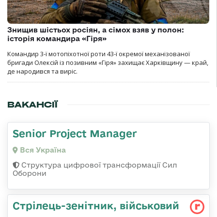
Знищив шістьох росіян, а сімох взяв у полон:
історія командира «Гіря»
Командир 3-ї мотопіхотної роти 43-ї окремої механізованої
бригади Олексій із позивним «Гіря» захищає Харківщину — край,
де народився та виріс.
ВАКАНСІЇ
Senior Project Manager
Вся Україна
Структура цифрової трансформації Сил
Оборони
Стpілець-зенітник, військовий