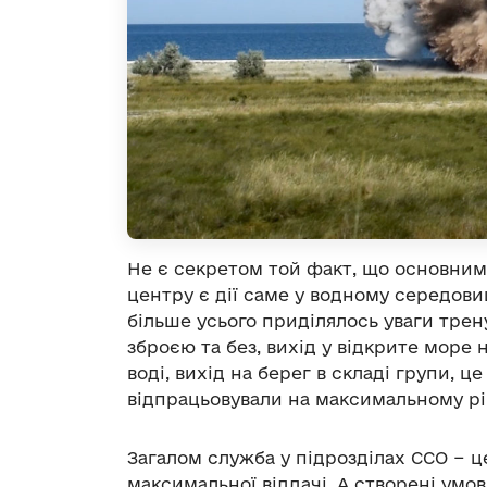
Не є секретом той факт, що основни
центру є дії саме у водному середовищ
більше усього приділялось уваги трену
зброєю та без, вихід у відкрите море 
воді, вихід на берег в складі групи, ц
відпрацьовували на максимальному рів
Загалом служба у підрозділах ССО − це
максимальної віддачі. А створені умо