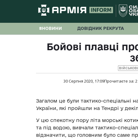
#НОВИНИ
ДОВІДНИК РЕКРУТА
Бойові плавці пр
з
ВІЙСЬКОВ
30 Серпня 2020, 17:09
Прочитаєте за:
2
Загалом це були тактико-спеціальні 
України, які пройшли на Тендрі у декіл
У цю спекотну пору літа морські коти
та під водою, вивчали тактико-спеціал
відзначити, що головним було саме пр