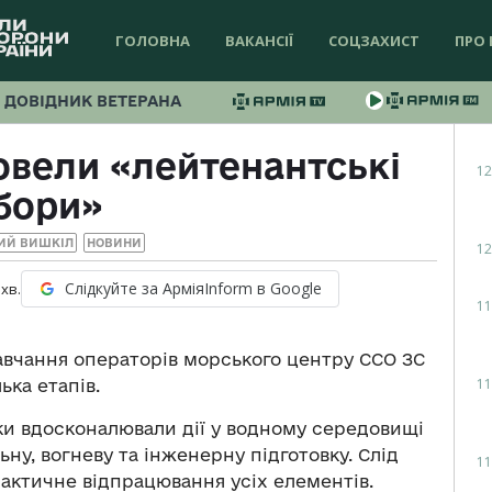
ГОЛОВНА
ВАКАНСІЇ
СОЦЗАХИСТ
ПРО 
ДОВІДНИК ВЕТЕРАНА
овели «лейтенантські
12
бори»
ИЙ ВИШКІЛ
НОВИНИ
12
Слідкуйте за АрміяInform в Google
хв.
11
навчання операторів морського центру ССО ЗС
11
ька етапів.
ки вдосконалювали дії у водному середовищі
ьну, вогневу та інженерну підготовку. Слід
11
актичне відпрацювання усіх елементів.