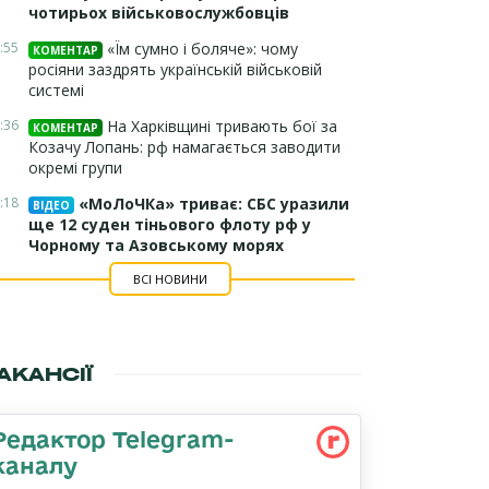
чотирьох військовослужбовців
:55
«Їм сумно і боляче»: чому
КОМЕНТАР
росіяни заздрять українській військовій
системі
:36
На Харківщині тривають бої за
КОМЕНТАР
Козачу Лопань: рф намагається заводити
окремі групи
:18
«МоЛоЧКа» триває: СБС уразили
ВІДЕО
ще 12 суден тіньового флоту рф у
Чорному та Азовському морях
ВСІ НОВИНИ
АКАНСІЇ
Редактор Telegram-
каналу