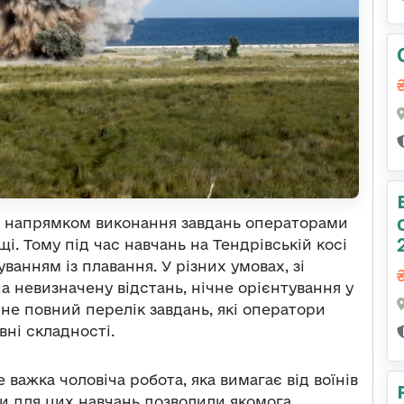
м напрямком виконання завдань операторами
і. Тому під час навчань на Тендрівській косі
ванням із плавання. У різних умовах, зі
на невизначену відстань, нічне орієнтування у
е не повний перелік завдань, які оператори
ні складності.
 важка чоловіча робота, яка вимагає від воїнів
ви для цих навчань дозволили якомога