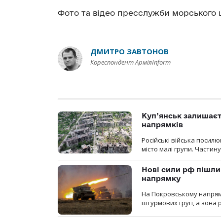
Фото та відео пресслужби морського 
ДМИТРО ЗАВТОНОВ
Кореспондент АрміяInform
Куп’янськ залишаєть
напрямків
Російські війська посилю
місто малі групи. Частин
Нові сили рф пішли
напрямку
На Покровському напрямку
штурмових груп, а зона р