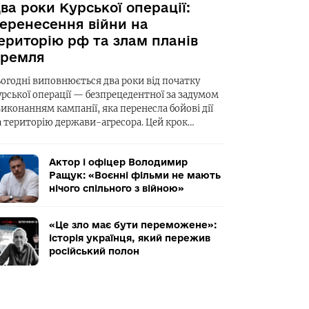
ва роки Курської операції:
еренесення війни на
ериторію рф та злам планів
ремля
ьогодні виповнюється два роки від початку
урської операції — безпрецедентної за задумом
виконанням кампанії, яка перенесла бойові дії
а територію держави-агресора. Цей крок…
Актор і офіцер Володимир
Ращук: «Воєнні фільми не мають
нічого спільного з війною»
«Це зло має бути переможене»:
історія українця, який пережив
російський полон