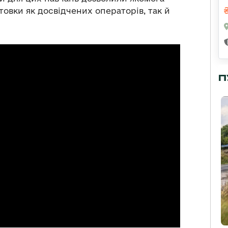
товки як досвідчених операторів, так й
П