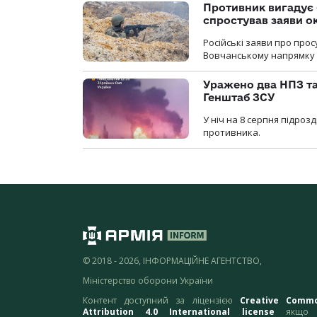
Противник вигадує 
спростував заяви о
Російські заяви про про
Вовчанському напрямку о
Уражено два НПЗ та
Генштаб ЗСУ
У ніч на 8 серпня підроз
противника.
© 2018 - 2026, ІНФОРМАЦІЙНЕ АГЕНТСТВО,
Міністерство оборони України
Контент доступний за ліцензією
Creative Comm
Attribution 4.0 International license
якщо 