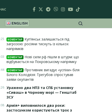
НАС
ENGLISH
:25
Куп’янськ залишається під
КОМЕНТАР
загрозою: росіяни тиснуть із кількох
напрямків
:03
Нові сили рф пішли в штурм: що
КОМЕНТАР
відбувається на Покровському напрямку
:44
Противник вигадує «успіхи» біля
КОМЕНТАР
Білого Колодязя: Трегубов спростував
заяви окупантів
:26
Уражено два НПЗ та СПБ установку
«Сиваш» в Чорному морі — Генштаб
ЗСУ
:08
Армія+ виповнилося два роки:
застосунком користуються троє з