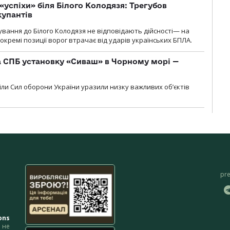
«успіхи» біля Білого Колодязя: Трегубов
купантів
сування до Білого Колодязя не відповідають дійсності— на
кремі позиції ворог втрачає від ударів українських БПЛА.
 СПБ установку «Сиваш» в Чорному морі —
діли Сил оборони України уразили низку важливих об’єктів
pr
ons
не