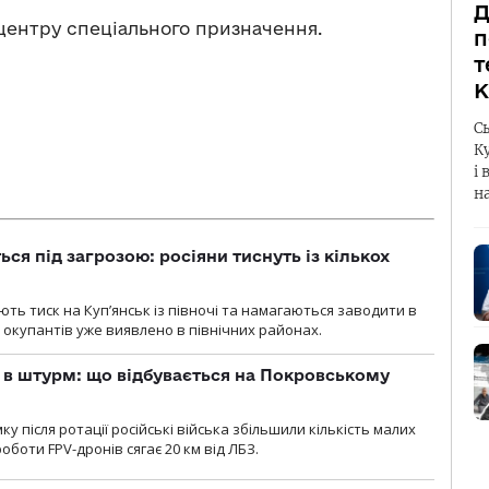
Д
центру спеціального призначення.
п
т
К
С
К
і 
н
ся під загрозою: росіяни тиснуть із кількох
ють тиск на Куп’янськ із півночі та намагаються заводити в
у окупантів уже виявлено в північних районах.
 в штурм: що відбувається на Покровському
 після ротації російські війська збільшили кількість малих
оботи FPV-дронів сягає 20 км від ЛБЗ.