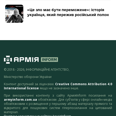
«Це зло має бути переможене»: історія
українця, який пережив російський полон
© 2018 - 2026, ІНФОРМАЦІЙНЕ АГЕНТСТВО,
Міністерство оборони України
Контент доступний за ліцензією
Creative Commons Attribution 4.0
International license
якщо не зазначено інше.
При використанні контенту з сайту АрміяInform посилання на
armyinform.com.ua
обов’язкове. Для суб’єктів у сфері онлайн-медіа
обов’язковим є розміщення у першому абзаці матеріалу прямого та
відкритого для пошукових систем гіперпосилання на цитований
матеріал.