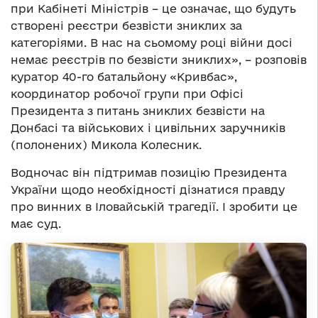
при Кабінеті Міністрів – це означає, що будуть
створені реєстри безвісти зниклих за
категоріями. В нас на сьомому році війни досі
немає реєстрів по безвісти зниклих», – розповів
куратор 40-го батальйону «Кривбас»,
координатор робочої групи при Офісі
Президента з питань зниклих безвісти на
Донбасі та військових і цивільних заручників
(полонених) Микола Колесник.
Водночас він підтримав позицію Президента
України щодо необхідності дізнатися правду
про винних в Іловайській трагедії. І зробити це
має суд.