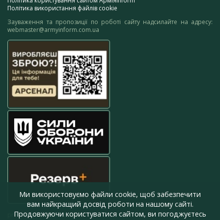
Політика користування сайтом АрміяInform
Політика використання файлів cookie
Зауваження та пропозиції по роботі сайту надсилайте на адресу:
webmaster@armyinform.com.ua
Ми використовуємо файли cookie, щоб забезпечити
вам найкращий досвід роботи на нашому сайті.
Продовжуючи користуватися сайтом, ви погоджуєтесь
press@armyinform.com.ua