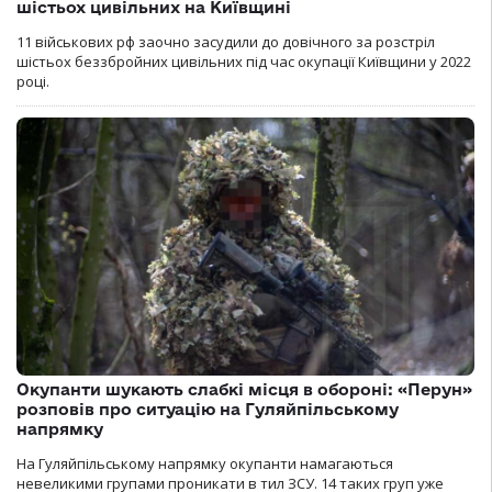
шістьох цивільних на Київщині
11 військових рф заочно засудили до довічного за розстріл
шістьох беззбройних цивільних під час окупації Київщини у 2022
році.
Окупанти шукають слабкі місця в обороні: «Перун»
розповів про ситуацію на Гуляйпільському
напрямку
На Гуляйпільському напрямку окупанти намагаються
невеликими групами проникати в тил ЗСУ. 14 таких груп уже