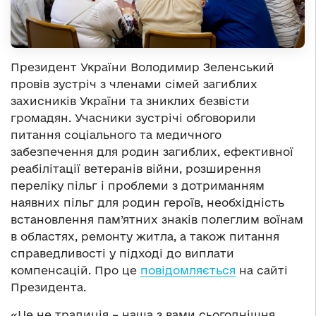
Президент України Володимир Зеленський
провів зустріч з членами сімей загиблих
захисників України та зниклих безвісти
громадян. Учасники зустрічі обговорили
питання соціального та медичного
забезпечення для родин загиблих, ефективної
реабілітації ветеранів війни, розширення
переліку пільг і проблеми з дотриманням
наявних пільг для родин героїв, необхідність
встановлення пам’ятних знаків полеглим воїнам
в областях, ремонту житла, а також питання
справедливості у підході до виплати
компенсацій. Про це
повідомляється
на сайті
Президента.
«Це не традиція – наша з вами сьогоднішня