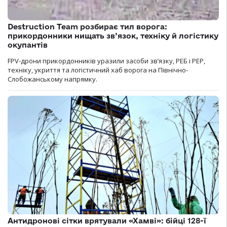
Destruction Team розбирає тил ворога:
прикордонники нищать зв’язок, техніку й логістику
окупантів
FPV-дрони прикордонників уразили засоби зв’язку, РЕБ і РЕР,
техніку, укриття та логістичний хаб ворога на Північно-
Слобожанському напрямку.
Антидронові сітки врятували «Хамві»: бійці 128-ї