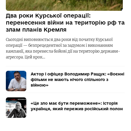
Два роки Курської операції:
перенесення війни на територію рф та
злам планів Кремля
Сьогодні виповнюється два роки від початку Курської
операції — безпрецедентної за задумом і виконанням
кампанії, яка перенесла бойові дії на територію держави-
агресора. Цей крок…
Актор і офіцер Володимир Ращук: «Воєнні
фільми не мають нічого спільного з
війною»
«Це зло має бути переможене»: історія
українця, який пережив російський полон