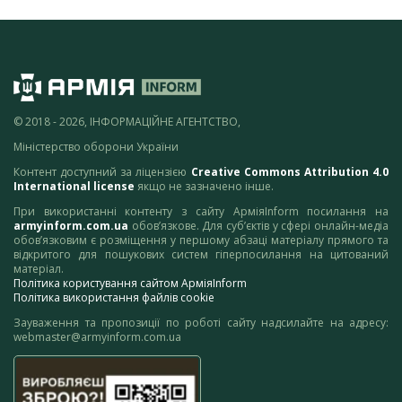
© 2018 - 2026, ІНФОРМАЦІЙНЕ АГЕНТСТВО,
Міністерство оборони України
Контент доступний за ліцензією
Creative Commons Attribution 4.0
International license
якщо не зазначено інше.
При використанні контенту з сайту АрміяInform посилання на
armyinform.com.ua
обов’язкове. Для суб’єктів у сфері онлайн-медіа
обов’язковим є розміщення у першому абзаці матеріалу прямого та
відкритого для пошукових систем гіперпосилання на цитований
матеріал.
Політика користування сайтом АрміяInform
Політика використання файлів cookie
Зауваження та пропозиції по роботі сайту надсилайте на адресу:
webmaster@armyinform.com.ua