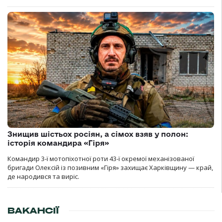
Знищив шістьох росіян, а сімох взяв у полон:
історія командира «Гіря»
Командир 3-ї мотопіхотної роти 43-ї окремої механізованої
бригади Олексій із позивним «Гіря» захищає Харківщину — край,
де народився та виріс.
ВАКАНСІЇ