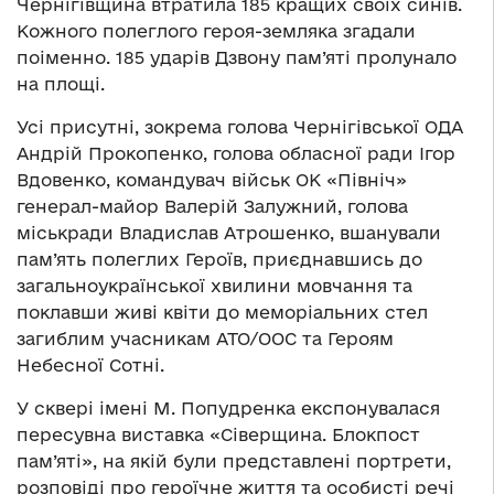
Чернігівщина втратила 185 кращих своїх синів.
Кожного полеглого героя-земляка згадали
поіменно. 185 ударів Дзвону пам’яті пролунало
на площі.
Усі присутні, зокрема голова Чернігівської ОДА
Андрій Прокопенко, голова обласної ради Ігор
Вдовенко, командувач військ ОК «Північ»
генерал-майор Валерій Залужний, голова
міськради Владислав Атрошенко, вшанували
пам’ять полеглих Героїв, приєднавшись до
загальноукраїнської хвилини мовчання та
поклавши живі квіти до меморіальних стел
загиблим учасникам АТО/ООС та Героям
Небесної Сотні.
У сквері імені М. Попудренка експонувалася
пересувна виставка «Сіверщина. Блокпост
пам’яті», на якій були представлені портрети,
розповіді про героїчне життя та особисті речі