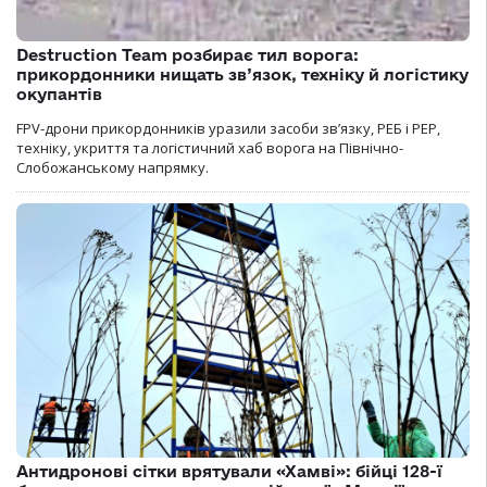
Destruction Team розбирає тил ворога:
прикордонники нищать зв’язок, техніку й логістику
окупантів
FPV-дрони прикордонників уразили засоби зв’язку, РЕБ і РЕР,
техніку, укриття та логістичний хаб ворога на Північно-
Слобожанському напрямку.
Антидронові сітки врятували «Хамві»: бійці 128-ї