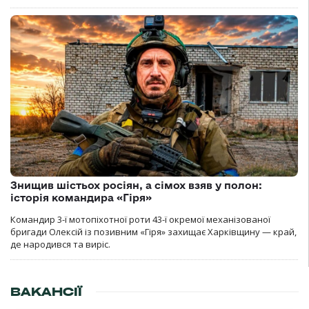
Знищив шістьох росіян, а сімох взяв у полон:
історія командира «Гіря»
Командир 3-ї мотопіхотної роти 43-ї окремої механізованої
бригади Олексій із позивним «Гіря» захищає Харківщину — край,
де народився та виріс.
ВАКАНСІЇ