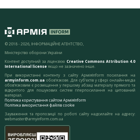
© 2018 - 2026, ІНФОРМАЦІЙНЕ АГЕНТСТВО,
Міністерство оборони України
Контент доступний за ліцензією
Creative Commons Attribution 4.0
International license
якщо не зазначено інше.
При використанні контенту з сайту АрміяInform посилання на
armyinform.com.ua
обов’язкове. Для суб’єктів у сфері онлайн-медіа
обов’язковим є розміщення у першому абзаці матеріалу прямого та
відкритого для пошукових систем гіперпосилання на цитований
матеріал.
Політика користування сайтом АрміяInform
Політика використання файлів cookie
Зауваження та пропозиції по роботі сайту надсилайте на адресу:
webmaster@armyinform.com.ua