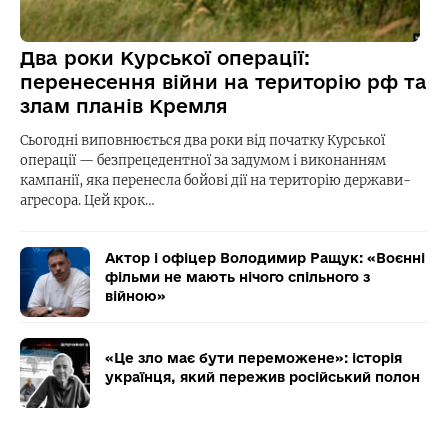
Два роки Курської операції:
перенесення війни на територію рф та
злам планів Кремля
Сьогодні виповнюється два роки від початку Курської
операції — безпрецедентної за задумом і виконанням
кампанії, яка перенесла бойові дії на територію держави-
агресора. Цей крок…
Актор і офіцер Володимир Ращук: «Воєнні
фільми не мають нічого спільного з
війною»
«Це зло має бути переможене»: історія
українця, який пережив російський полон