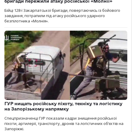
бригади пережили атаку російської «Молнії»
Бійці 128-ї Закарпатської бригади, повертаючись із бойового
завдання, потрапили під атаку російського ударного
безпілотника «Молнія».
ГУР нищать російську піхоту, техніку та логістику
на Запорізькому напрямку
Спецпризначенці ГУР показали кадри знищення російської
піхоти, артилерії, транспорту, дронів та логістичних об’єктів на
Запоріжжі.