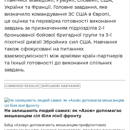
Північної Македонії, Румунії, Словенії, США,
України та Франції. Головне завдання, яке
визначило командування ЗС США в Європі,
це оцінка та перевірка готовності виконання
завдань за призначенням підрозділів 2-ї
броньованої бойової бригадної групи та 3-ї
піхотної дивізії Збройних сил США. Навчання
також сфокусовані на питаннях
взаємосумісності між арміями країн-партнерів
та їхньої готовності до виконання спільних
завдань.
COMBINED RESOLVE
ВІЙСЬКОВІ НАВЧАННЯ
Не залишають людей самих: як «Азов» допомагає
мешканцям сіл біля лінії фронту
Бійці «Азову» допомагають мешканцям прифронтових
населених пунктів, зокрема доставляють продукти, гуманітарну