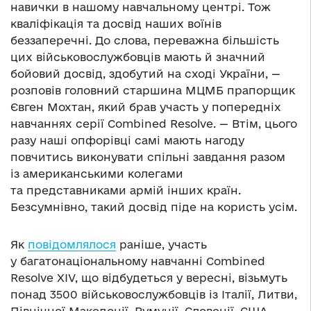
навички в нашому навчальному центрі. Тож
кваліфікація та досвід наших воїнів
беззаперечні. До слова, переважна більшість
цих військовослужбовців мають й значний
бойовий досвід, здобутий на сході України, —
розповів головний старшина МЦМБ прапорщик
Євген Мохтан, який брав участь у попередніх
навчаннях серії Combined Resolve. — Втім, цього
разу наші опфорівці самі мають нагоду
повчитись виконувати спільні завдання разом
із американськими колегами
та представниками армій інших країн.
Безсумнівно, такий досвід піде на користь усім.
Як
повідомлялося
раніше, участь
у багатонаціональному навчанні Combined
Resolve XIV, що відбудеться у вересні, візьмуть
понад 3500 військовослужбовців із Італії, Литви,