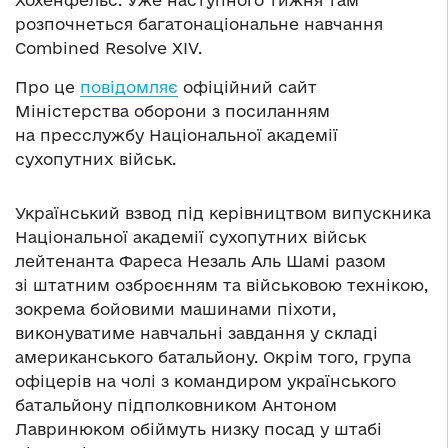
Хохенфельс. Уже наступного тижня там
розпочнеться багатонаціональне навчання
Combined Resolve XIV.
Про це
повідомляє
офіційний сайт
Міністерства оборони з посиланням
на пресслужбу Національної академії
сухопутних військ.
Український взвод під керівництвом випускника
Національної академії сухопутних військ
лейтенанта Фареса Незаль Аль Шамі разом
зі штатним озброєнням та військовою технікою,
зокрема бойовими машинами піхоти,
виконуватиме навчальні завдання у складі
американського батальйону. Окрім того, група
офіцерів на чолі з командиром українського
батальйону підполковником Антоном
Лавринюком обіймуть низку посад у штабі