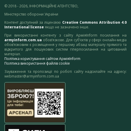
© 2018 - 2026, ІНФОРМАЦІЙНЕ АГЕНТСТВО,
Міністерство оборони України
Контент доступний за ліцензією
Creative Commons Attribution 4.0
International license
якщо не зазначено інше.
При використанні контенту з сайту АрміяInform посилання на
armyinform.com.ua
обов’язкове. Для суб’єктів у сфері онлайн-медіа
обов’язковим є розміщення у першому абзаці матеріалу прямого та
відкритого для пошукових систем гіперпосилання на цитований
матеріал.
Політика користування сайтом АрміяInform
Політика використання файлів cookie
Зауваження та пропозиції по роботі сайту надсилайте на адресу:
webmaster@armyinform.com.ua