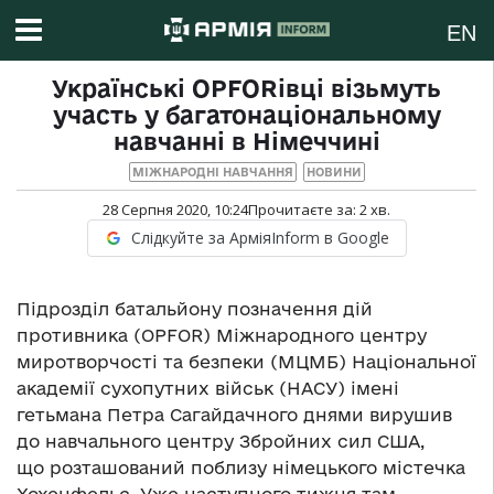
EN
Українські OPFORівці візьмуть
участь у багатонаціональному
навчанні в Німеччині
МІЖНАРОДНІ НАВЧАННЯ
НОВИНИ
28 Серпня 2020, 10:24
Прочитаєте за:
2
хв.
Слідкуйте за АрміяInform в Google
Підрозділ батальйону позначення дій
противника (OPFOR) Міжнародного центру
миротворчості та безпеки (МЦМБ) Національної
академії сухопутних військ (НАСУ) імені
гетьмана Петра Сагайдачного днями вирушив
до навчального центру Збройних сил США,
що розташований поблизу німецького містечка