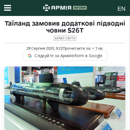
EN
Таїланд замовив додаткові підводні
човни S26T
АРМІЇ СВІТУ
28 Серпня 2020, 9:22
Прочитаєте за:
< 1
хв.
Слідкуйте за АрміяInform в Google