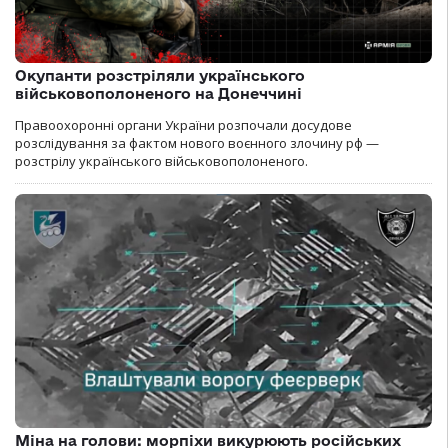
Окупанти розстріляли українського
військовополоненого на Донеччині
Правоохоронні органи України розпочали досудове
розслідування за фактом нового воєнного злочину рф —
розстрілу українського військовополоненого.
Міна на голови: морпіхи викурюють російських