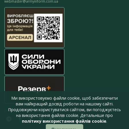
webmaster@armyinform.com.ua
Ми використовуємо файли cookie, щоб забезпечити
вам найкращий досвід роботи на нашому сайті.
Продовжуючи користуватися сайтом, ви погоджуєтесь
press@armyinform.com.ua
на використання файлів cookie. Детальніше про
політику використання файлів cookie
.