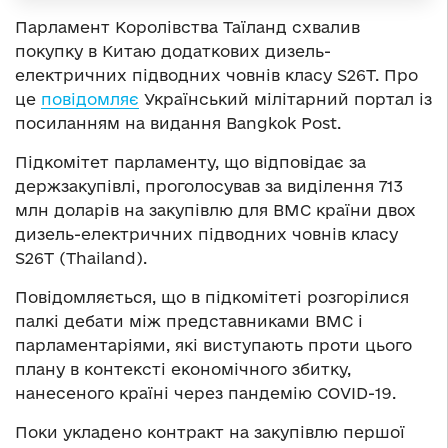
Парламент Королівства Таїланд схвалив
покупку в Китаю додаткових дизель-
електричних підводних човнів класу S26T. Про
це
повідомляє
Український мілітарний портал із
посиланням на видання Bangkok Post.
Підкомітет парламенту, що відповідає за
держзакупівлі, проголосував за виділення 713
млн доларів на закупівлю для ВМС країни двох
дизель-електричних підводних човнів класу
S26T (Thailand).
Повідомляється, що в підкомітеті розгорілися
палкі дебати між представниками ВМС і
парламентаріями, які виступають проти цього
плану в контексті економічного збитку,
нанесеного країні через пандемію COVID-19.
Поки укладено контракт на закупівлю першої