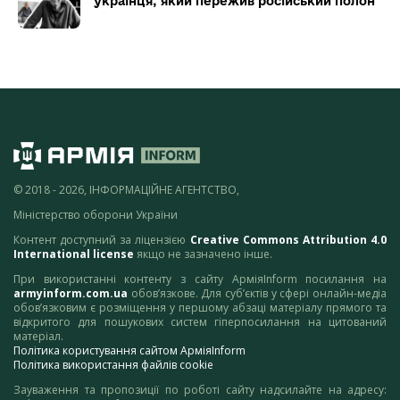
українця, який пережив російський полон
© 2018 - 2026, ІНФОРМАЦІЙНЕ АГЕНТСТВО,
Міністерство оборони України
Контент доступний за ліцензією
Creative Commons Attribution 4.0
International license
якщо не зазначено інше.
При використанні контенту з сайту АрміяInform посилання на
armyinform.com.ua
обов’язкове. Для суб’єктів у сфері онлайн-медіа
обов’язковим є розміщення у першому абзаці матеріалу прямого та
відкритого для пошукових систем гіперпосилання на цитований
матеріал.
Політика користування сайтом АрміяInform
Політика використання файлів cookie
Зауваження та пропозиції по роботі сайту надсилайте на адресу: