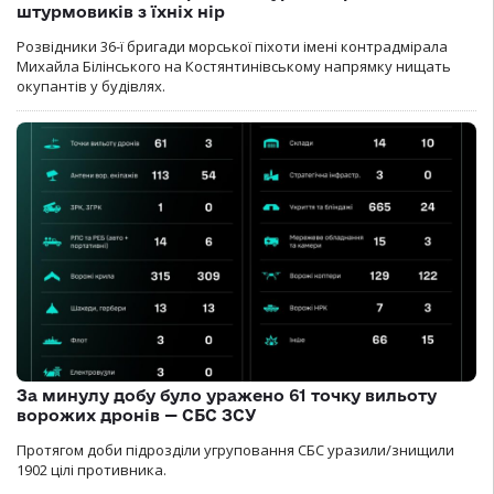
штурмовиків з їхніх нір
Розвідники 36-ї бригади морської піхоти імені контрадмірала
Михайла Білінського на Костянтинівському напрямку нищать
окупантів у будівлях.
За минулу добу було уражено 61 точку вильоту
ворожих дронів — СБС ЗСУ
Протягом доби підрозділи угруповання СБС уразили/знищили
1902 цілі противника.