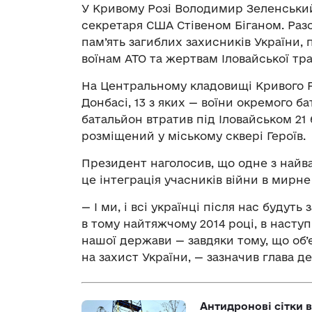
У Кривому Розі Володимир Зеленський
секретаря США Стівеном Біганом. Разо
пам’ять загиблих захисників України,
воїнам АТО та жертвам Іловайської траг
На Центральному кладовищі Кривого Ро
Донбасі, 13 з яких — воїни окремого б
батальйон втратив під Іловайськом 21 
розміщений у міському сквері Героїв.
Президент наголосив, що одне з найв
це інтеграція учасників війни в мирн
— І ми, і всі українці після нас будуть
в тому найтяжчому 2014 році, в наступ
нашої держави — завдяки тому, що об’
на захист України, — зазначив глава д
Антидронові сітки в