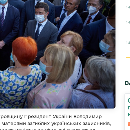
14
14
14
В
етровщину Президент України Володимир
з матерями загиблих українських захисників,