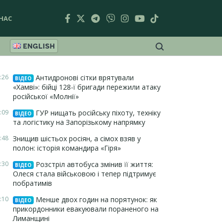
НАС
ENGLISH
:26
Антидронові сітки врятували
ВІДЕО
«Хамві»: бійці 128-ї бригади пережили атаку
російської «Молнії»
:09
ГУР нищать російську піхоту, техніку
ВІДЕО
та логістику на Запорізькому напрямку
:48
Знищив шістьох росіян, а сімох взяв у
полон: історія командира «Гіря»
:30
Розстріл автобуса змінив її життя:
ВІДЕО
Олеся стала військовою і тепер підтримує
побратимів
:10
Менше двох годин на порятунок: як
ВІДЕО
прикордонники евакуювали пораненого на
Лиманщині