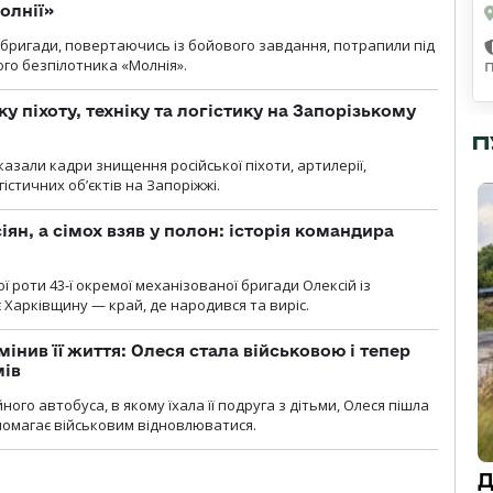
олнії»
ї бригади, повертаючись із бойового завдання, потрапили під
ого безпілотника «Молнія».
у піхоту, техніку та логістику на Запорізькому
П
азали кадри знищення російської піхоти, артилерії,
гістичних об’єктів на Запоріжжі.
ян, а сімох взяв у полон: історія командира
ї роти 43-ї окремої механізованої бригади Олексій із
 Харківщину — край, де народився та виріс.
мінив її життя: Олеся стала військовою і тепер
мів
ного автобуса, в якому їхала її подруга з дітьми, Олеся пішла
опомагає військовим відновлюватися.
Д