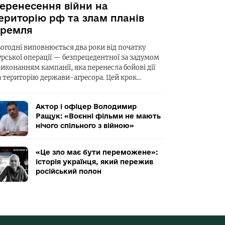
еренесення війни на
ериторію рф та злам планів
ремля
ьогодні виповнюється два роки від початку
урської операції — безпрецедентної за задумом
виконанням кампанії, яка перенесла бойові дії
а територію держави-агресора. Цей крок…
Актор і офіцер Володимир
Ращук: «Воєнні фільми не мають
нічого спільного з війною»
«Це зло має бути переможене»:
історія українця, який пережив
російський полон