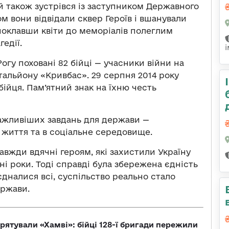
 також зустрівся із заступником Державного
м вони відвідали сквер Героїв і вшанували
 поклавши квіти до меморіалів полеглим
едії.
гу поховані 82 бійці — учасники війни на
атальйону «Кривбас». 29 серпня 2014 року
бійця. Пам’ятний знак на їхню честь
ажливіших завдань для держави —
е життя та в соціальне середовище.
 завжди вдячні героям, які захистили Україну
ні роки. Тоді справді була збережена єдність
єдналися всі, суспільство реально стало
ержави.
рятували «Хамві»: бійці 128-ї бригади пережили