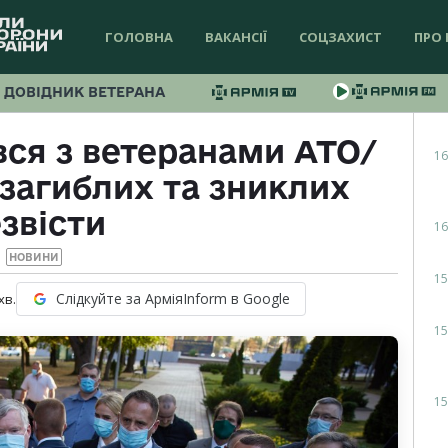
ГОЛОВНА
ВАКАНСІЇ
СОЦЗАХИСТ
ПРО 
ДОВІДНИК ВЕТЕРАНА
вся з ветеранами АТО/
16
загиблих та зниклих
звісти
16
НОВИНИ
15
Слідкуйте за АрміяInform в Google
хв.
15
15