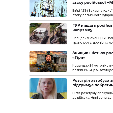
атаку російської «М
Бійці 128-ї Закарпатсько
атаку російського ударн
ГУР нищать російськ
напрямку
Спецпризначенці ГУР пок
транспорту, дронів та ло
Знищив шістьох росі
«Гіря»
Командир 3-ї мотопіхотно
позивним «Гіря» захищає
Розстріл автобуса з
підтримує побрати
Після розстрілу евакуацій
до війська. Нині вона д