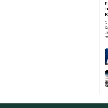
п
т
К
С
К
і 
н