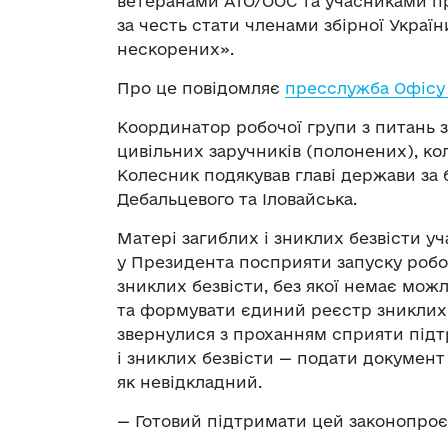
ветеранами АТО/ООС та учасниками про
за честь стати членами збірної Україн
нескорених».
Про це повідомляє
пресслужба Офісу
Координатор робочої групи з питань з
цивільних заручників (полонених), к
Колесник подякував главі держави за 
Дебальцевого та Іловайська.
Матері загиблих і зниклих безвісти у
у Президента посприяти запуску робот
зниклих безвісти, без якої немає мож
та формувати єдиний реєстр зниклих 
звернулися з проханням сприяти підт
і зниклих безвісти — подати документ
як невідкладний.
— Готовий підтримати цей законопроєк