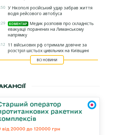
:50
У Нікополі російський удар забрав життя
водія рейсового автобуса
:29
Медик розповів про складність
КОМЕНТАР
евакуації поранених на Лиманському
напрямку
:12
11 військових рф отримали довічне за
розстріл шістьох цивільних на Київщині
ВСІ НОВИНИ
АКАНСІЇ
Старший оператор
протитанкових ракетних
комплексів
від 20000 до 120000 грн