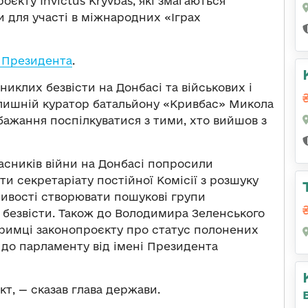
єкту Invictus Kryvbas, які змагаються
и для участі в міжнародних «Іграх
 Президента
.
никлих безвісти на Донбасі та військових і
олишній куратор батальйону «Кривбас» Микола
бажання поспілкуватися з тими, хто вийшов з
часників війни на Донбасі попросили
и секретаріату постійної Комісії з розшуку
ливості створювати пошукові групи
безвісти. Також до Володимира Зеленського
римці законопроєкту про статус полонених
 до парламенту від імені Президента
т, — сказав глава держави.