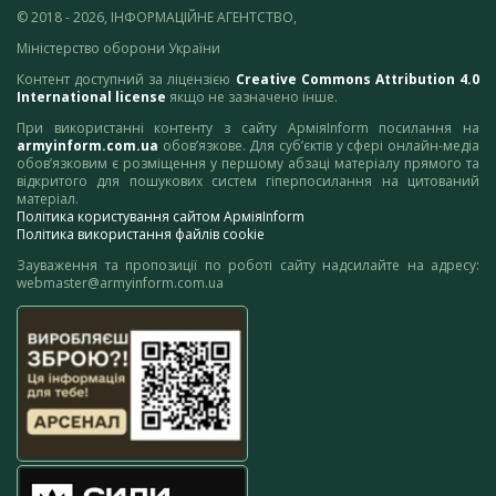
© 2018 - 2026, ІНФОРМАЦІЙНЕ АГЕНТСТВО,
Міністерство оборони України
Контент доступний за ліцензією
Creative Commons Attribution 4.0
International license
якщо не зазначено інше.
При використанні контенту з сайту АрміяInform посилання на
armyinform.com.ua
обов’язкове. Для суб’єктів у сфері онлайн-медіа
обов’язковим є розміщення у першому абзаці матеріалу прямого та
відкритого для пошукових систем гіперпосилання на цитований
матеріал.
Політика користування сайтом АрміяInform
Політика використання файлів cookie
Зауваження та пропозиції по роботі сайту надсилайте на адресу:
webmaster@armyinform.com.ua