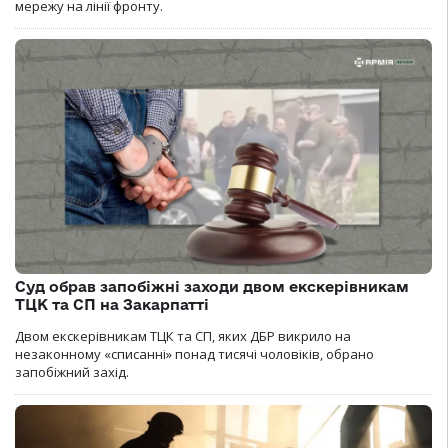
мережу на лінії фронту.
Суд обрав запобіжні заходи двом екскерівникам
ТЦК та СП на Закарпатті
Двом екскерівникам ТЦК та СП, яких ДБР викрило на
незаконному «списанні» понад тисячі чоловіків, обрано
запобіжний захід.