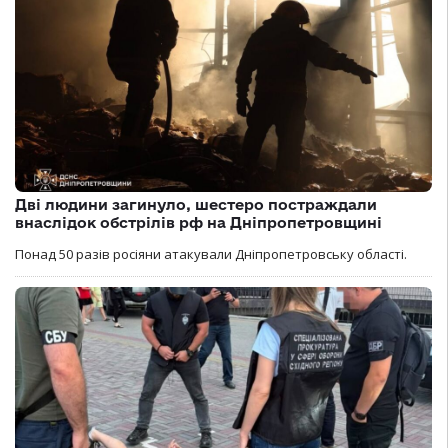
Дві людини загинуло, шестеро постраждали
внаслідок обстрілів рф на Дніпропетровщині
Понад 50 разів росіяни атакували Дніпропетровську області.