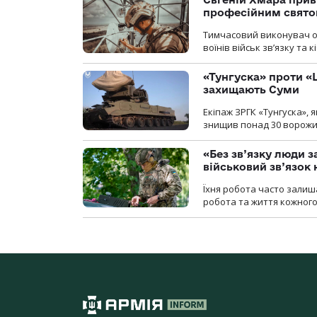
професійним свят
Тимчасовий виконувач об
воїнів військ зв’язку та
«Тунгуска» проти «Ш
захищають Суми
Екіпаж ЗРГК «Тунгуска»,
знищив понад 30 ворожих
«Без зв’язку люди 
військовий зв’язо
Їхня робота часто залиш
робота та життя кожного