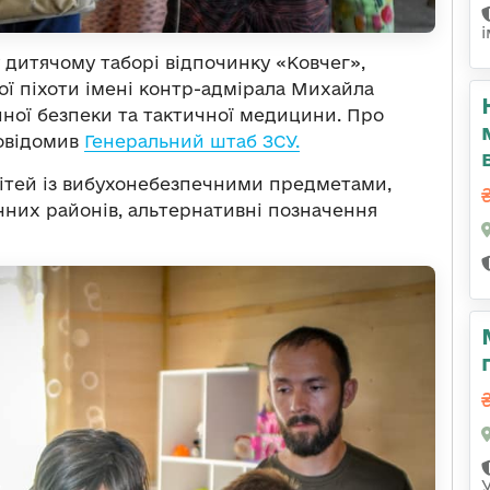
 дитячому таборі відпочинку «Ковчег»,
кої піхоти імені контр-адмірала Михайла
інної безпеки та тактичної медицини. Про
повідомив
Генеральний штаб ЗСУ.
ітей із вибухонебезпечними предметами,
них районів, альтернативні позначення