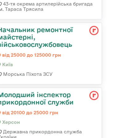
43-тя окрема артилерійська бригада
ім. Тараса Трясила
Начальник ремонтної
майстерні,
військовослужбовець
від 25000 до 125000 грн
Київ
Морська Піхота ЗСУ
Молодший інспектор
прикордонної служби
від 20100 до 25000 грн
Херсон
Державна прикордонна служба
України