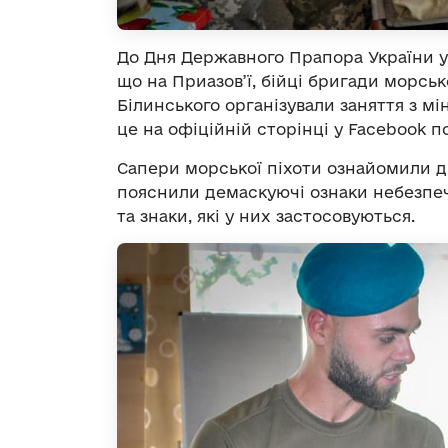
До Дня Державного Прапора України у
що на Приазов’ї, бійці бригади морсь
Білинського організували заняття з м
це на офіційній сторінці у Facebook 
Сапери морської піхоти ознайомили д
пояснили демаскуючі ознаки небезпеч
та знаки, які у них застосовуються.