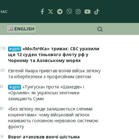
НАС
ENGLISH
:18
«МоЛоЧКа» триває: СБС уразили
ВІДЕО
ще 12 суден тіньового флоту рф у
Чорному та Азовському морях
:01
Євгеній Хмара привітав воїнів військ зв’язку
та кібербезпеки з професійним святом
43
«Тунгуска» проти «Шахедів» і
ВІДЕО
«Орланів»: як українські зенітники
захищають Суми
40
«Без зв’язку люди залишаються сліпими
кошенятами»: чому військовий зв’язок
називають головною нервовою системою
фронту
24
Ворог атакував вночі шістьма