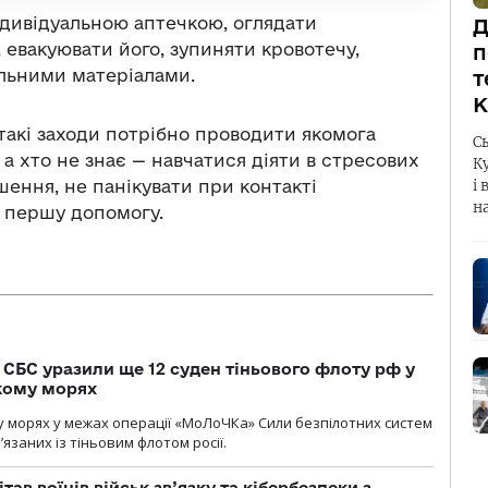
ндивідуальною аптечкою, оглядати
Д
 евакуювати його, зупиняти кровотечу,
п
альними матеріалами.
т
К
акі заходи потрібно проводити якомога
С
 а хто не знає — навчатися діяти в стресових
К
шення, не панікувати при контакті
і 
н
 першу допомогу.
СБС уразили ще 12 суден тіньового флоту рф у
кому морях
 морях у межах операції «МоЛоЧКа» Сили безпілотних систем
’язаних із тіньовим флотом росії.
тав воїнів військ зв’язку та кібербезпеки з