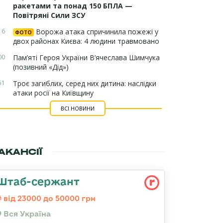
ракетами та понад 150 БПЛА —
Повітряні Сили ЗСУ
16
Ворожа атака спричинила пожежі у
ФОТО
двох районах Києва: 4 людини травмовано
00
Пам’яті Героя України В’ячеслава Шимчука
(позивний «Дід»)
51
Троє загиблих, серед них дитина: наслідки
атаки росії на Київщину
ВСІ НОВИНИ
АКАНСІЇ
Штаб-сержант
від 23000 до 50000 грн
Вся Україна