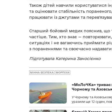
Також дітей навчили користуватися і
та оцінювати стабільність пораненого,
працювати із джгутами та перев’язув
Старший бойовий медик пояснив, що т
частіше. Тим, хто знає — повторювати,
ситуаціях і не вагаючись приймати рі
з пораненнями та своєчасно надавати
Підготувала Катерина Заносієнко
МІННА БЕЗПЕКА
МОРПІХИ
«МоЛоЧКа» триває: 
Чорному та Азовсь
У Чорному та Азовському
уразили ще 12 суден, пов
Євгеній Хмара приві