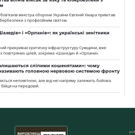
ом
ов’язків міністра оборони України Євгеній Хмара привітав
 кібербезпеки з професійним святом.
ахедів» і «Орланів»: як українські зенітники
 який прикриває критичну інфраструктуру Сумщини, вже
 повітряних цілей, зокрема «Шахеди» й «Орлани».
залишаються сліпими кошенятами»: чому
к називають головною нервовою системою фронту
ається непомітною, але від неї напряму залежить бойова
 бійця на передовій.
pr