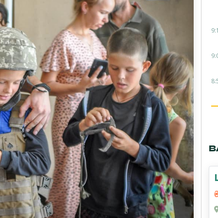
9:
9:
8:
В