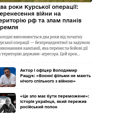
ва роки Курської операції:
еренесення війни на
ериторію рф та злам планів
ремля
ьогодні виповнюється два роки від початку
урської операції — безпрецедентної за задумом
виконанням кампанії, яка перенесла бойові дії
а територію держави-агресора. Цей крок…
Актор і офіцер Володимир
Ращук: «Воєнні фільми не мають
нічого спільного з війною»
«Це зло має бути переможене»:
історія українця, який пережив
російський полон