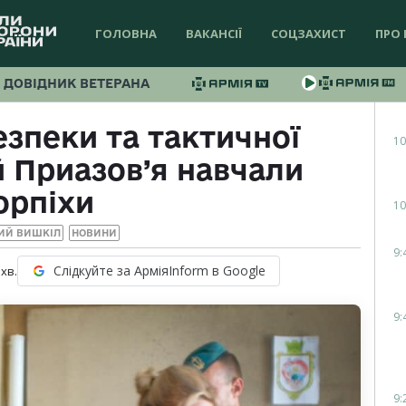
ГОЛОВНА
ВАКАНСІЇ
СОЦЗАХИСТ
ПРО 
ДОВІДНИК ВЕТЕРАНА
езпеки та тактичної
10
 Приазов’я навчали
орпіхи
10
ИЙ ВИШКІЛ
НОВИНИ
9:
Слідкуйте за АрміяInform в Google
хв.
9:
9: