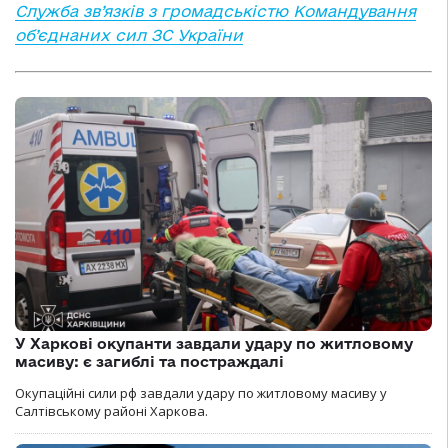
Служба зв’язків з громадськістю Командування
об’єднаних сил ЗС України
У Харкові окупанти завдали удару по житловому
масиву: є загиблі та постраждалі
Окупаційні сили рф завдали удару по житловому масиву у
Салтівському районі Харкова.