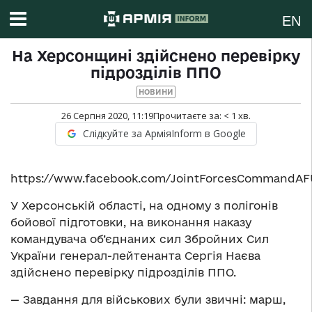
EN
На Херсонщині здійснено перевірку
підрозділів ППО
НОВИНИ
26 Серпня 2020, 11:19
Прочитаєте за:
< 1
хв.
Слідкуйте за АрміяInform в Google
https://www.facebook.com/JointForcesCommandAFU
У Херсонській області, на одному з полігонів
бойової підготовки, на виконання наказу
командувача об’єднаних сил Збройних Сил
України генерал-лейтенанта Сергія Наєва
здійснено перевірку підрозділів ППО.
— Завдання для військових були звичні: марш,