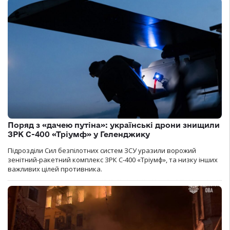
Поряд з «дачею путіна»: українські дрони знищили
ЗРК С-400 «Тріумф» у Геленджику
Підрозділи Сил безпілотних систем ЗСУ уразили ворожий
зенітний-ракетний комплекс ЗРК С-400 «Тріумф», та низку інших
важливих цілей противника.