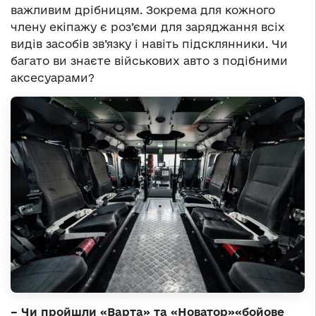
важливим дрібницям. Зокрема для кожного
члену екіпажу є роз’єми для заряджання всіх
видів засобів зв’язку і навіть підсклянники. Чи
багато ви знаєте військових авто з подібними
аксесуарами?
– Чи пройшли «Варта» та «Новатор»«бойове