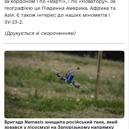
за кордоном і по «Варті», і по «Новатору». За
географією це Південна Америка, Африка та
Азія. Є також інтерес до наших мінометів і
ЗУ-23-2.
(Друкується зі скороченням)
Бригада Nemesis знищила російський танк, який
ховався у лісосмузі на Запорізькому напрямку