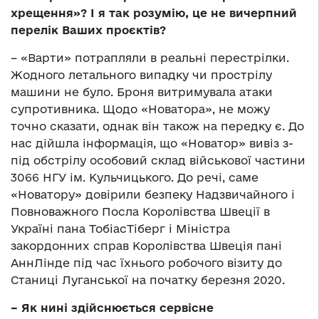
хрещення»? І я так розумію, це не вичерпний
перелік Ваших проєктів?
– «Варти» потрапляли в реальні перестрілки.
Жодного летального випадку чи прострілу
машини не було. Броня витримувала атаки
супротивника. Щодо «Новатора», не можу
точно сказати, однак він також на передку є. До
нас дійшла інформація, що «Новатор» вивіз з-
під обстрілу особовий склад військової частини
3066 НГУ ім. Кульчицького. До речі, саме
«Новатору» довірили безпеку Надзвичайного і
Повноважного Посла Королівства Швеції в
Україні пана ТобіасТіберг і Міністра
закордонних справ Королівства Швеція пані
АннЛінде під час їхнього робочого візиту до
Станиці Луганської на початку березня 2020.
– Як нині здійснюється сервісне