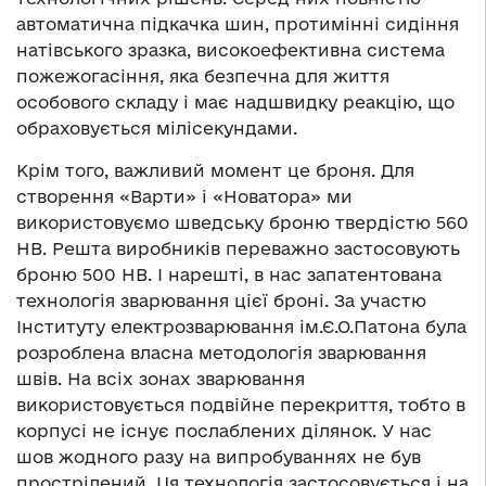
автоматична підкачка шин, протимінні сидіння
натівського зразка, високоефективна система
пожежогасіння, яка безпечна для життя
особового складу і має надшвидку реакцію, що
обраховується мілісекундами.
Крім того, важливий момент це броня. Для
створення «Варти» і «Новатора» ми
використовуємо шведську броню твердістю 560
HB. Решта виробників переважно застосовують
броню 500 НВ. І нарешті, в нас запатентована
технологія зварювання цієї броні. За участю
Інституту електрозварювання ім.Є.О.Патона була
розроблена власна методологія зварювання
швів. На всіх зонах зварювання
використовується подвійне перекриття, тобто в
корпусі не існує послаблених ділянок. У нас
шов жодного разу на випробуваннях не був
прострілений. Ця технологія застосовується і на