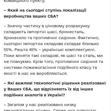
командного пункту.
– Який на сьогодні ступінь локалізації
виробництва ваших СБА?
– Значну частину в ціновому розрахунку
складають імпортні шасі, бронесталь,
бронескло та протимінні сидіння. Фактично,
сьогодні імпортна складова складає близько
55%. Решта 45% – українські комплектуючі.
Поки міняти такі складові, як шасі та сталь, ми
не плануємо. Крім того, протимінні сидіння та
системи пожежогасіння подібного класу та
якості в нас не виробляються.
– Які важливі технологічні рішення реалізовані
у Ваших СБА, що відрізняють їх від інших
подібних аналогів в Україні?
– Загалом у нас реалізовано низку
технологічних рішень. Серед них повністю