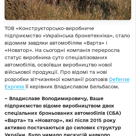
ТОВ «Конструкторсько-виробниче
підприємство «Українська бронетехніка», стало
відомим завдяки автомобілям «Варта» і
«Новатор». На сьогодні компанія переросла
статус виробника суто спеціалізованих
автомобілів, освоївши виробництво нової
військової продукції. Про відомі та нові
розробки вітчизняної компанії розповів
Defense
Express
її керівник Владиславом Бельбасом.
– Владиславе Володимировичу, Ваше
підприємство відоме виробництвом двох
спеціальних броньованих автомобілів (СБА)
«Варта» та «Новатор», які після 2015 року
активно постачаються до силових структур
України. Було чимало дискусій навколо