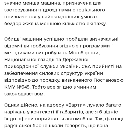
значно менша машина, призначена для
застосування підрозділами спеціального
призначення у найскладніших умовах
бездоріжжя із меншою кількістю екіпажу.
Обидві машини успішно пройшли визначальні
відомчі випробування згідно з програмами і
методиками випробувань Міноборони,
Національної гвардії та Державної
прикордонної служби України. СБА прийняті на
забезпечення силових структур України
відповідно до порядку, визначеного Постановою
КМУ №345. Тобто все згідно з чинним
законодавством.
Однак дійсно, на адресу «Варти» лунало багато
нарікань у контексті її габаритів, але я б відніс
їх до сфери сприйняття автомобіля. Так, фахівці
радянської бронешколи говорять, що вона