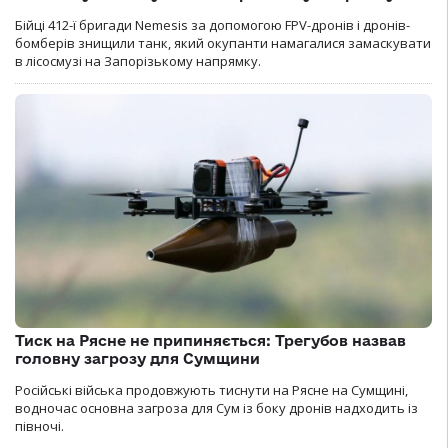
Бійці 412-ї бригади Nemesis за допомогою FPV-дронів і дронів-
бомберів знищили танк, який окупанти намагалися замаскувати
в лісосмузі на Запорізькому напрямку.
Тиск на Рясне не припиняється: Трегубов назвав
головну загрозу для Сумщини
Російські війська продовжують тиснути на Рясне на Сумщині,
водночас основна загроза для Сум із боку дронів надходить із
півночі.