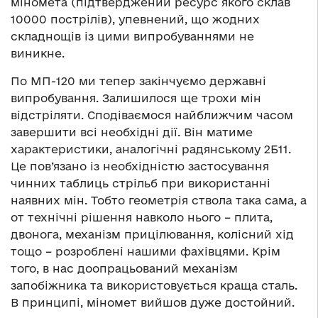
міномета (підтверджений ресурс якого склав
10000 пострілів), упевнений, що жодних
складнощів із цими випробуваннями не
виникне.
По МП-120 ми тепер закінчуємо державні
випробування. Залишилося ще трохи мін
відстріляти. Сподіваємося найближчим часом
завершити всі необхідні дії. Він матиме
характеристики, аналогічні радянському 2Б11.
Це пов’язано із необхідністю застосування
чинних таблиць стрільб при використанні
наявних мін. Тобто геометрія ствола така сама, а
от технічні рішення навколо нього – плита,
двонога, механізм прицілювання, колісний хід
тощо – розроблені нашими фахівцями. Крім
того, в нас доопрацьований механізм
запобіжника та використовується краща сталь.
В принципі, міномет вийшов дуже достойний.