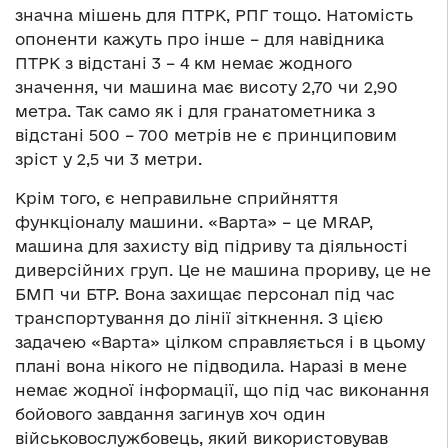
значна мішень для ПТРК, РПГ тощо. Натомість
опоненти кажуть про інше – для навідника
ПТРК з відстані 3 – 4 км немає жодного
значення, чи машина має висоту 2,70 чи 2,90
метра. Так само як і для гранатометника з
відстані 500 – 700 метрів не є принциповим
зріст у 2,5 чи 3 метри.
Крім того, є неправильне сприйняття
функціоналу машини. «Варта» – це MRAP,
машина для захисту від підриву та діяльності
диверсійних груп. Це не машина прориву, це не
БМП чи БТР. Вона захищає персонал під час
транспортування до лінії зіткнення. З цією
задачею «Варта» цілком справляється і в цьому
плані вона нікого не підводила. Наразі в мене
немає жодної інформації, що під час виконання
бойового завдання загинув хоч один
військовослужбовець, який використовував