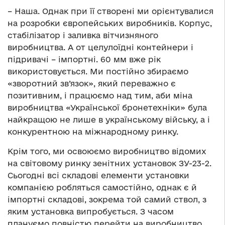
– Наша. Однак при її створені ми орієнтувалися
на розробки європейських виробників. Корпус,
стабілізатор і заливка вітчизняного
виробництва. А от целулоїдні контейнери і
підривачі – імпортні. 60 мм вже рік
використовується. Ми постійно збираємо
«зворотний зв’язок», який переважно є
позитивним, і працюємо над тим, аби міна
виробництва «Української бронетехніки» була
найкращою не лише в українському війську, а і
конкурентною на міжнародному ринку.
Крім того, ми освоюємо виробництво відомих
на світовому ринку зенітних установок ЗУ-23-2.
Сьогодні всі складові елементи установки
компанією робляться самостійно, однак є й
імпортні складові, зокрема той самий ствол, з
яким установка випробується. З часом
плануємо повністю перейти на виробництво