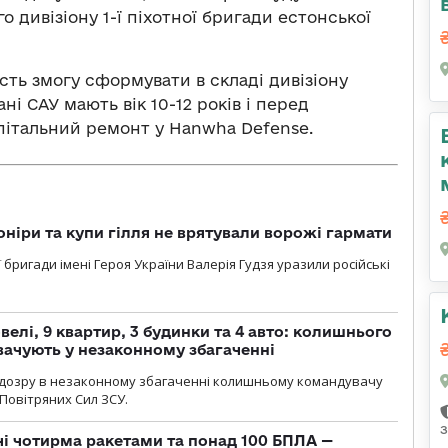
 дивізіону 1-ї піхотної бригади естонської
ть змогу сформувати в складі дивізіону
і САУ мають вік 10-12 років і перед
пітальний ремонт у Hanwha Defense.
оніри та купи гілля не врятували ворожі гармати
ї бригади імені Героя України Валерія Гудзя уразили російські
елі, 9 квартир, 3 будинки та 4 авто: колишнього
ачують у незаконному збагаченні
ідозру в незаконному збагаченні колишньому командувачу
Повітряних Сил ЗСУ.
з
чі чотирма ракетами та понад 100 БПЛА —