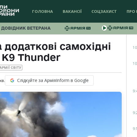
ГОЛОВНА
ВАКАНСІЇ
СОЦЗАХИСТ
ПРО 
ДОВІДНИК ВЕТЕРАНА
 додаткові самохідні
10
 К9 Thunder
10
АРМІЇ СВІТУ
Слідкуйте за АрміяInform в Google
хв.
9:
9:
9: