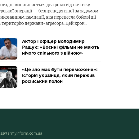
ьогодні виповнюється два роки від початку
урської операції — безпрецедентної за задумом
виконанням кампанії, яка перенесла бойові дії
а територію держави-агресора. Цей крок…
Актор і офіцер Володимир
Ращук: «Воєнні фільми не мають
нічого спільного з війною»
«Це зло має бути переможене»:
історія українця, який пережив
російський полон
ess@armyinform.com.ua