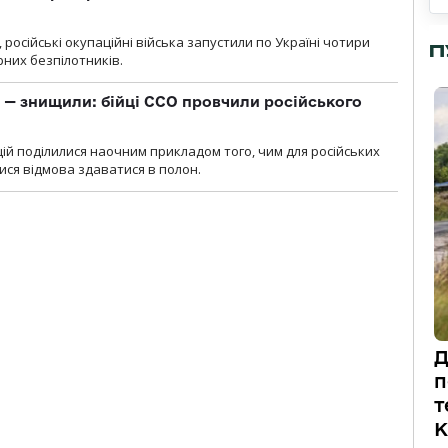
, російські окупаційні війська запустили по Україні чотири
П
рних безпілотників.
 — знищили: бійці ССО провчили російського
ій поділилися наочним прикладом того, чим для російських
ися відмова здаватися в полон.
Д
п
т
К