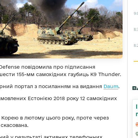
9:
8:
8:
Defense повідомила про підписання
шести 155-мм самохідних гаубиць К9 Thunder.
арний портал з посиланням на видання
Daum
.
В
амовлених Естонією 2018 року 12 самохідних
и Корею в лютому цього року, проте через
 скасована.
ений у результаті активних телефонних