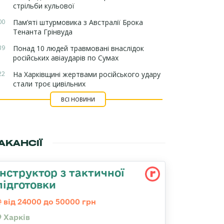
стрільби кульової
00
Пам’яті штурмовика з Австралії Брока
Тенанта Грінвуда
39
Понад 10 людей травмовані внаслідок
російських авіаударів по Сумах
22
На Харківщині жертвами російського удару
стали троє цивільних
ВСІ НОВИНИ
АКАНСІЇ
Інструктор з тактичної
підготовки
від 24000 до 50000 грн
Харків