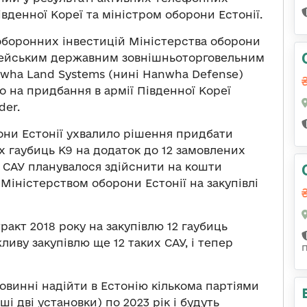
вденної Кореї та міністром оборони Естонії.
оборонних інвестицій Міністерства оборони
орейським державним зовнішньоторговельним
wha Land Systems (нині Hanwha Defense)
 на придбання в армії Південної Кореї
der.
они Естонії ухвалило рішення придбати
х гаубиць К9 на додаток до 12 замовлених
 САУ планувалося здійснити на кошти
Міністерством оборони Естонії на закупівлі
тракт 2018 року на закупівлю 12 гаубиць
иву закупівлю ще 12 таких САУ, і тепер
повинні надійти в Естонію кількома партіями
і дві установки) по 2023 рік і будуть