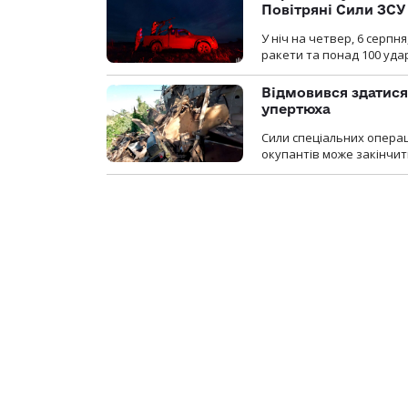
Повітряні Сили ЗСУ
У ніч на четвер, 6 серпня
ракети та понад 100 уда
Відмовився здатися
упертюха
Сили спеціальних операц
окупантів може закінчит