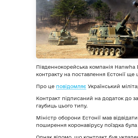
Південнокорейська компанія Hanwha 
контракту на поставлення Естонії ще 
Про це
повідомляє
Український міліт
Контракт підписаний на додаток до з
гаубиць цього типу.
Міністр оборони Естонії мав відвідат
поширення коронавірусу поїздка була
Однак відомо, що контракт був уклад