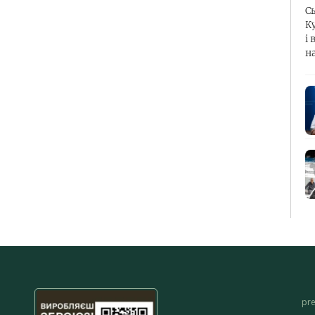
С
К
і 
н
pr