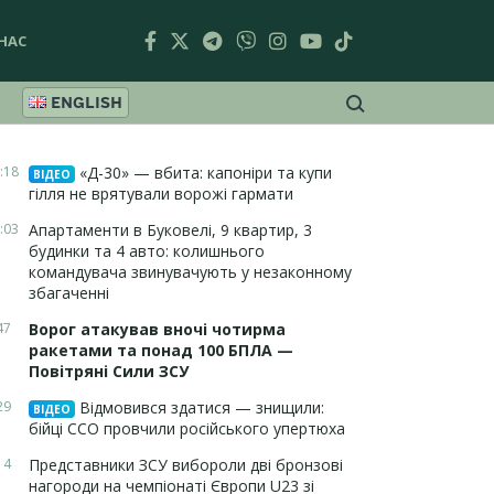
НАС
ENGLISH
:18
«Д-30» — вбита: капоніри та купи
ВІДЕО
гілля не врятували ворожі гармати
:03
Апартаменти в Буковелі, 9 квартир, 3
будинки та 4 авто: колишнього
командувача звинувачують у незаконному
збагаченні
47
Ворог атакував вночі чотирма
ракетами та понад 100 БПЛА —
Повітряні Сили ЗСУ
29
Відмовився здатися — знищили:
ВІДЕО
бійці ССО провчили російського упертюха
14
Представники ЗСУ вибороли дві бронзові
нагороди на чемпіонаті Європи U23 зі