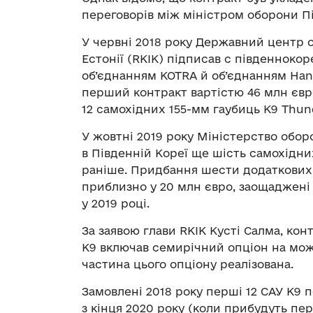
переговорів між міністром оборони Пі
У червні 2018 року Державний центр 
Естонії (RKIK) підписав c південнок
об’єднанням KOTRA й об’єднанням Han
перший контракт вартістю 46 млн євро
12 самохідних 155-мм гаубиць К9 Thun
У жовтні 2019 року Міністерство обор
в Південній Кореї ще шість самохідни
раніше. Придбання шести додаткових
приблизно у 20 млн євро, заощаджені 
у 2019 році.
За заявою глави RKIK Кусті Салма, кон
К9 включав семирічний опціон на можл
частина цього опціону реалізована.
Замовлені 2018 року перші 12 САУ К9 
з кінця 2020 року (коли прибудуть перш