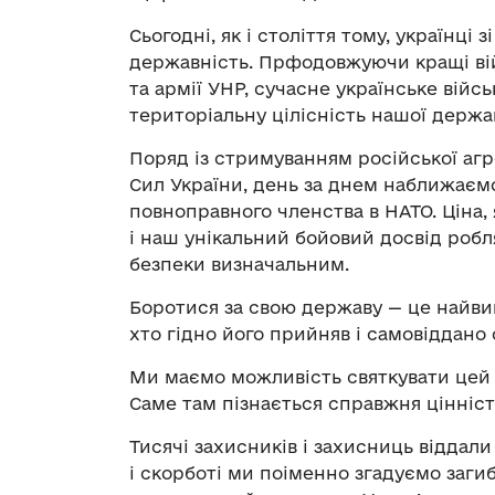
Сьогодні, як і століття тому, українці
державність. Прфодовжуючи кращі війс
та армії УНР, сучасне українське війс
територіальну цілісність нашої держа
Поряд із стримуванням російської а
Сил України, день за днем наближаємо
повноправного членства в НАТО. Ціна,
і наш унікальний бойовий досвід робл
безпеки визначальним.
Боротися за свою державу — це найвищ
хто гідно його прийняв і самовіддано с
Ми маємо можливість святкувати цей д
Саме там пізнається справжня цінність
Тисячі захисників і захисниць віддали 
і скорботі ми поіменно згадуємо загиб