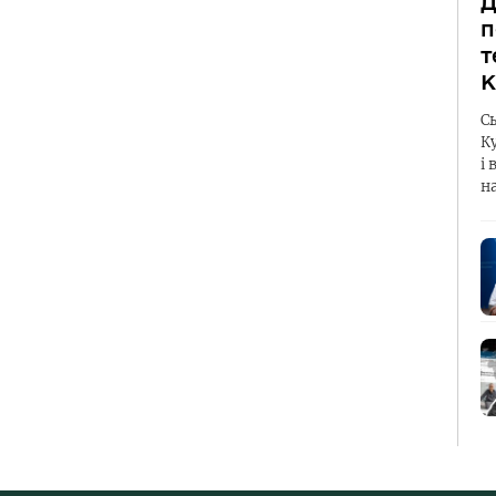
Д
п
т
К
С
К
і 
н