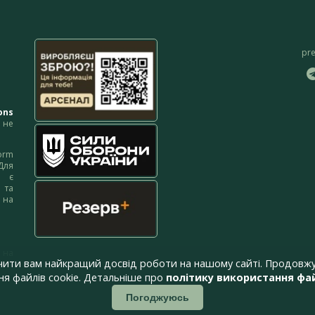
pr
ons
не
orm
Для
м є
 та
 на
 на
чити вам найкращий досвід роботи на нашому сайті. Продовжу
я файлів cookie. Детальніше про
політику використання фай
Погоджуюсь