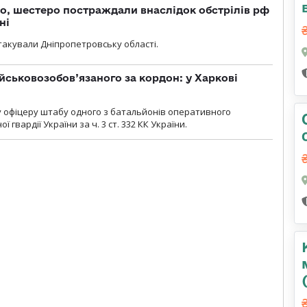
о, шестеро постраждали внаслідок обстрілів рф
ні
атакували Дніпропетровську області.
йськовозобов’язаного за кордон: у Харкові
у офіцеру штабу одного з батальйонів оперативного
гвардії України за ч. 3 ст. 332 КК України.