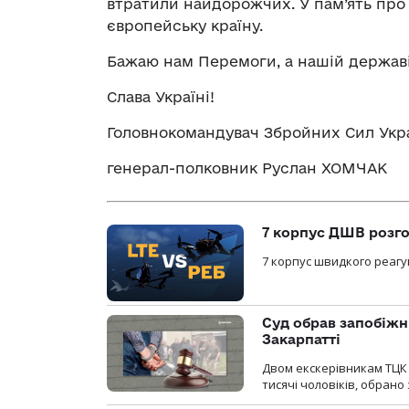
втратили найдорожчих. У пам’ять про
європейську країну.
Бажаю нам Перемоги, а нашій державі
Слава Україні!
Головнокомандувач Збройних Сил Укр
генерал-полковник Руслан ХОМЧАК
7 корпус ДШВ розго
7 корпус швидкого реагу
Суд обрав запобіжн
Закарпатті
Двом екскерівникам ТЦК 
тисячі чоловіків, обрано