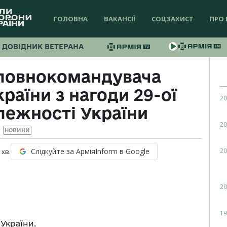
ГОЛОВНА
ВАКАНСІЇ
СОЦЗАХИСТ
ПРО 
ДОВІДНИК ВЕТЕРАНА
оловнокомандувача
раїни з нагоди 29-ої
20
лежності України
20
НОВИНИ
20
Слідкуйте за АрміяInform в Google
хв.
20
19
України.