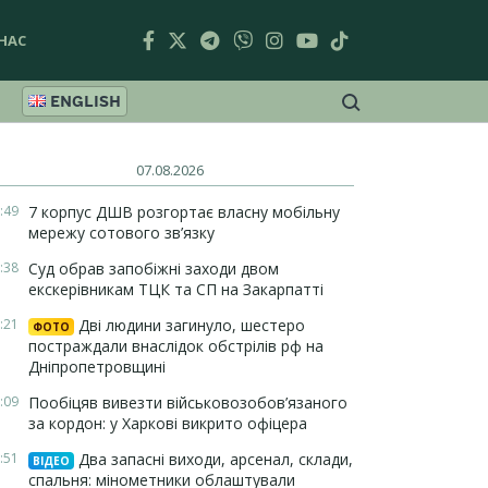
НАС
ENGLISH
07.08.2026
:49
7 корпус ДШВ розгортає власну мобільну
мережу сотового зв’язку
:38
Суд обрав запобіжні заходи двом
екскерівникам ТЦК та СП на Закарпатті
:21
Дві людини загинуло, шестеро
ФОТО
постраждали внаслідок обстрілів рф на
Дніпропетровщині
:09
Пообіцяв вивезти військовозобов’язаного
за кордон: у Харкові викрито офіцера
:51
Два запасні виходи, арсенал, склади,
ВІДЕО
спальня: мінометники облаштували