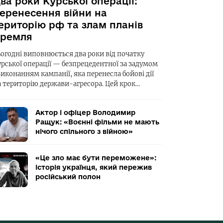
ва роки Курської операції:
еренесення війни на
ериторію рф та злам планів
ремля
ьогодні виповнюється два роки від початку
урської операції — безпрецедентної за задумом
виконанням кампанії, яка перенесла бойові дії
а територію держави-агресора. Цей крок…
Актор і офіцер Володимир
Ращук: «Воєнні фільми не мають
нічого спільного з війною»
«Це зло має бути переможене»:
історія українця, який пережив
російський полон