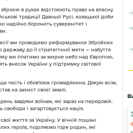
 зі зброєю в руках відстоюють право на власну
19
ькові традиції Давньої Русі, козацької доби
ько надійно боронить суверенітет і
19
ви.
гресії ми проводимо реформування Збройних
19
 державу до її стратегічної мети — набуття
 яку ми платимо за мирне небо над Європою,
ять внесок України у підтримку світової
а честь і обов’язок громадянина. Дякую всім,
тав на захист своєї землі.
В
ень завдяки воїнам, які зараз на передовій.
 свободи і загартовується нація.
свої життя за Україну. У вічній пошані
лих героїв, поділяємо горе родин, які