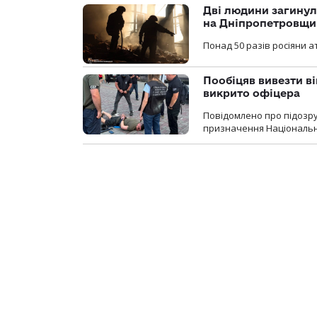
Дві людини загинул
на Дніпропетровщи
Понад 50 разів росіяни 
Пообіцяв вивезти ві
викрито офіцера
Повідомлено про підозр
призначення Національної 