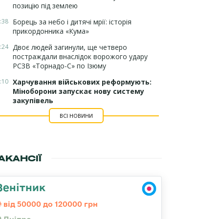
позицію під землею
:38
Борець за небо і дитячі мрії: історія
прикордонника «Кума»
:24
Двоє людей загинули, ще четверо
постраждали внаслідок ворожого удару
РСЗВ «Торнадо-С» по Ізюму
:10
Харчування військових реформують:
Міноборони запускає нову систему
закупівель
ВСІ НОВИНИ
АКАНСІЇ
Зенітник
від 50000 до 120000 грн