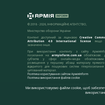
© 2018 - 2026, ІНФОРМАЦІЙНЕ АГЕНТСТВО,
Міністерство оборони України
Контент доступний за ліцензією
Creative Comm
Attribution 4.0 International license
якщо 
зазначено інше.
При використанні контенту з сайту АрміяInf
посилання на
armyinform.com.ua
обов’язкове. 
суб’єктів у сфері онлайн-медіа обов’язкови
розміщення у першому абзаці матеріалу прямого
відкритого для пошукових систем гіперпосилання
цитований матеріал.
Політика користування сайтом АрміяInform
Політика використання файлів cookie
Зауваження та пропозиції по роботі сайту надсилайте
Ми використовуємо файли cookie, щоб забезпе
адресу:
webmaster@armyinform.com.ua
використанн