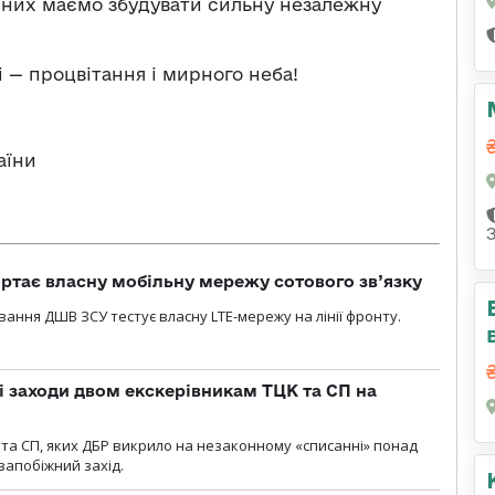
 них маємо збудувати сильну незалежну
 — процвітання і мирного неба!
аїни
ртає власну мобільну мережу сотового зв’язку
вання ДШВ ЗСУ тестує власну LTE-мережу на лінії фронту.
і заходи двом екскерівникам ТЦК та СП на
та СП, яких ДБР викрило на незаконному «списанні» понад
 запобіжний захід.