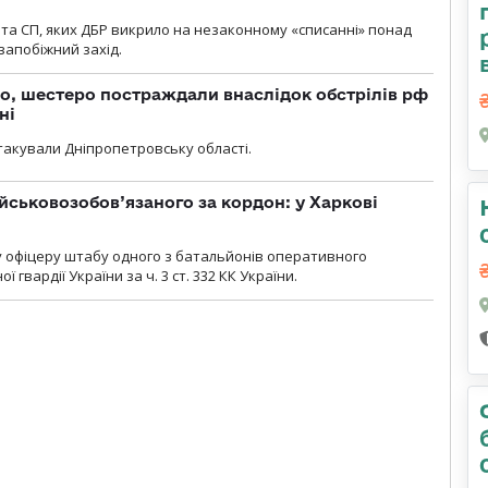
та СП, яких ДБР викрило на незаконному «списанні» понад
 запобіжний захід.
о, шестеро постраждали внаслідок обстрілів рф
ні
атакували Дніпропетровську області.
йськовозобов’язаного за кордон: у Харкові
у офіцеру штабу одного з батальйонів оперативного
гвардії України за ч. 3 ст. 332 КК України.