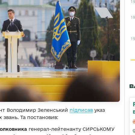
19
19
19
В
ент Володимир Зеленський
підписав
указ
звань. Та постановив:
полковника
генерал-лейтенанту СИРСЬКОМУ