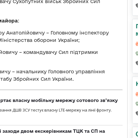
вачу Сухопутних військ Збройних Сил
-майора
:
 Анатолійовичу – Головному інспектору
Міністерства оборони України;
овичу – командувачу Сил підтримки
ичу – начальнику Головного управління
табу Збройних Сил України.
ртає власну мобільну мережу сотового зв’язку
вання ДШВ ЗСУ тестує власну LTE-мережу на лінії фронту.
і заходи двом екскерівникам ТЦК та СП на