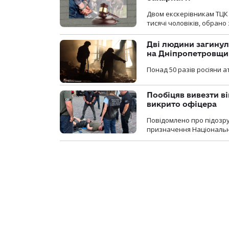
Двом екскерівникам ТЦК 
тисячі чоловіків, обрано
Дві людини загинул
на Дніпропетровщи
Понад 50 разів росіяни 
Пообіцяв вивезти ві
викрито офіцера
Повідомлено про підозр
призначення Національної 