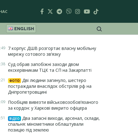
НАС
ENGLISH
:49
7 корпус ДШВ розгортає власну мобільну
мережу сотового зв’язку
:38
Суд обрав запобіжні заходи двом
екскерівникам ТЦК та СП на Закарпатті
:21
Дві людини загинуло, шестеро
ФОТО
постраждали внаслідок обстрілів рф на
Дніпропетровщині
:09
Пообіцяв вивезти військовозобов’язаного
за кордон: у Харкові викрито офіцера
:51
Два запасні виходи, арсенал, склади,
ВІДЕО
спальня: мінометники облаштували
позицію під землею