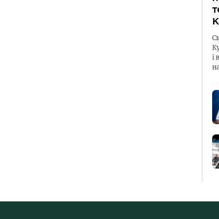
т
К
С
К
і 
н