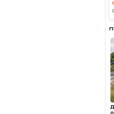
П
Д
п