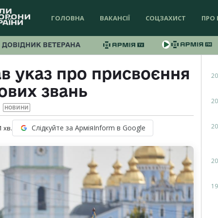
ГОЛОВНА
ВАКАНСІЇ
СОЦЗАХИСТ
ПРО 
ДОВІДНИК ВЕТЕРАНА
в указ про присвоєння
20
ових звань
20
НОВИНИ
20
Слідкуйте за АрміяInform в Google
1
хв.
20
19