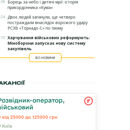
:38
Борець за небо і дитячі мрії: історія
прикордонника «Кума»
:24
Двоє людей загинули, ще четверо
постраждали внаслідок ворожого удару
РСЗВ «Торнадо-С» по Ізюму
:10
Харчування військових реформують:
Міноборони запускає нову систему
закупівель
ВСІ НОВИНИ
АКАНСІЇ
Розвідник-опеpатоp,
військовий
від 25000 до 125000 грн
Київ