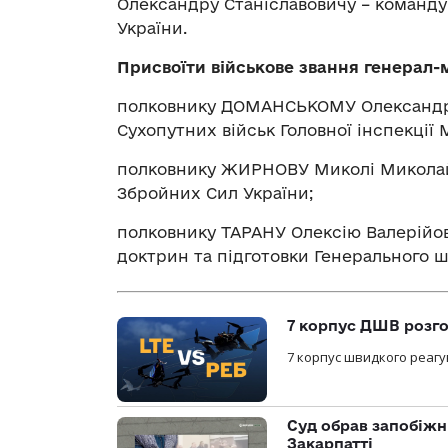
Олександру Станіславовичу – команду
України.
Присвоїти військове звання генерал
полковнику ДОМАНСЬКОМУ Олександру
Сухопутних військ Головної інспекції 
полковнику ЖИРНОВУ Миколі Миколай
Збройних Сил України;
полковнику ТАРАНУ Олексію Валерійов
доктрин та підготовки Генерального ш
7 корпус ДШВ розго
7 корпус швидкого реагу
Суд обрав запобіжн
Закарпатті