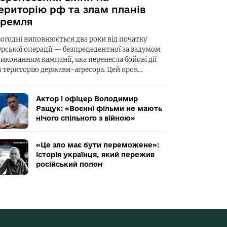
ериторію рф та злам планів
ремля
ьогодні виповнюється два роки від початку
урської операції — безпрецедентної за задумом
виконанням кампанії, яка перенесла бойові дії
а територію держави-агресора. Цей крок…
Актор і офіцер Володимир
Ращук: «Воєнні фільми не мають
нічого спільного з війною»
«Це зло має бути переможене»:
історія українця, який пережив
російський полон