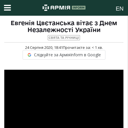
EN
Евгенія Цвєтанська вітає з Днем
Незалежності України
СВЯТА ТА РІЧНИЦІ
24 Серпня 2020, 18:41
Прочитаєте за:
< 1
хв.
Слідкуйте за АрміяInform в Google