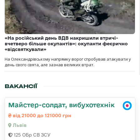
«На російський день ВДВ накришили втричі-
вчетверо більше окупантів»: окупанти феєрично
«відсвяткували»
На Олександрівському напрямку ворог спробував атакувати у
день свого свята, але зазнав великих втрат.
ВАКАНСІЇ
Майстер-солдат, вибухотехнік
від 21000 до 121000 грн
Львів
125 ОБр СВ ЗСУ