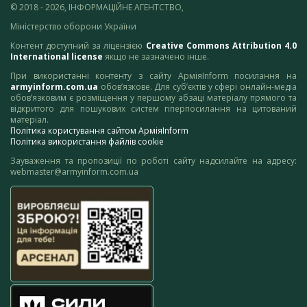
© 2018 - 2026, ІНФОРМАЦІЙНЕ АГЕНТСТВО,
Міністерство оборони України
Контент доступний за ліцензією
Creative Commons Attribution 4.0
International license
якщо не зазначено інше.
При використанні контенту з сайту АрміяInform посилання на
armyinform.com.ua
обов’язкове. Для суб’єктів у сфері онлайн-медіа
обов’язковим є розміщення у першому абзаці матеріалу прямого та
відкритого для пошукових систем гіперпосилання на цитований
матеріал.
Політика користування сайтом АрміяInform
Політика використання файлів cookie
Зауваження та пропозиції по роботі сайту надсилайте на адресу:
webmaster@armyinform.com.ua