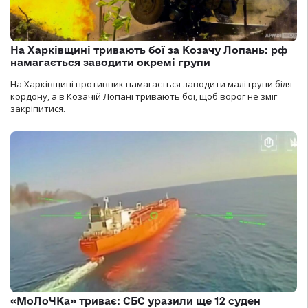
На Харківщині тривають бої за Козачу Лопань: рф
намагається заводити окремі групи
На Харківщині противник намагається заводити малі групи біля
кордону, а в Козачій Лопані тривають бої, щоб ворог не зміг
закріпитися.
«МоЛоЧКа» триває: СБС уразили ще 12 суден