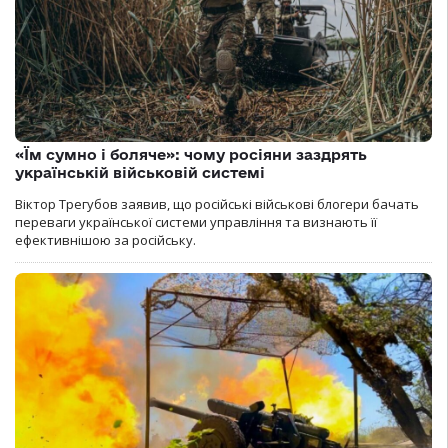
«Їм сумно і боляче»: чому росіяни заздрять
українській військовій системі
Віктор Трегубов заявив, що російські військові блогери бачать
переваги української системи управління та визнають її
ефективнішою за російську.