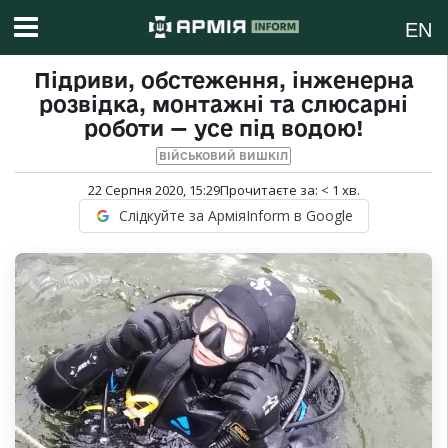
EN
Підриви, обстеження, інженерна
розвідка, монтажні та слюсарні
роботи — усе під водою!
ВІЙСЬКОВИЙ ВИШКІЛ
22 Серпня 2020, 15:29
Прочитаєте за:
< 1
хв.
Слідкуйте за АрміяInform в Google