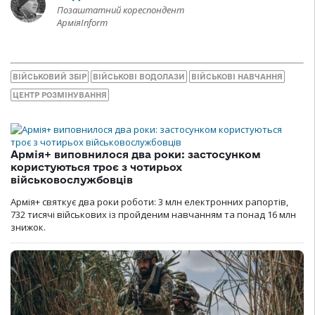
Позаштатний кореспондент
АрміяInform
ВІЙСЬКОВИЙ ЗБІР
ВІЙСЬКОВІ ВОДОЛАЗИ
ВІЙСЬКОВІ НАВЧАННЯ
ЦЕНТР РОЗМІНУВАННЯ
Армія+ виповнилося два роки: застосунком
користуються троє з чотирьох
військовослужбовців
Армія+ святкує два роки роботи: 3 млн електронних рапортів,
732 тисячі військових із пройденим навчанням та понад 16 млн
знижок.